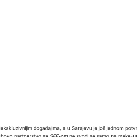
ekskluzivnijim događajima, a u Sarajevu je još jednom potvr
Njihovo partnerstvo sa
SFF-om
ne svodi se samo na make-up, v