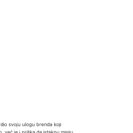
dio svoju ulogu brenda koji
eć je i prilika da istaknu misiju