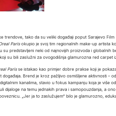
e trendove, tako da su veliki događaji poput Sarajevo Film F
Oreal Paris
okupio je svoj tim regionalnih make-up artista 
u su predstavljeni neki od najnovijih proizvoda i globalnih
ji su bili zaslužni za ovogodišnja glamurozna red carpet i
real Paris
se istakao kao primjer dobre prakse koji je poka
 događaja. Brend je kroz pažljivo osmišljene aktivnosti – od
na digitalnim kanalima, stavio u fokus kampanju koja je više
 dijaloge na temu jednakih prava i samopouzdanja, a ono što
u poveznicu.
„Jer ja to zaslužujem“ bilo je glamurozno, edukat