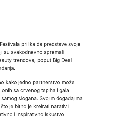
estivala prilika da predstave svoje
koji su svakodnevno spremali
 beauty trendova, poput Big Deal
zdanja.
zao kako jedno partnerstvo može
 onih sa crvenog tepiha i gala
 od samog slogana. Svojim događajima
 je bitno je kreirati narativ i
ivno i inspirativno iskustvo