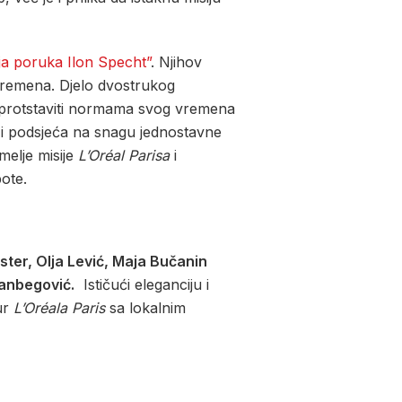
ja poruka Ilon Specht”
. Njihov
a vremena. Djelo dvostrukog
suprotstaviti normama svog vremena
r i podsjeća na snagu jednostavne
melje misije
L’Oréal Parisa
i
pote.
ster, Olja Lević, Maja Bučanin
nbegović.
Ističući eleganciju i
ur
L’Oréala Paris
sa lokalnim