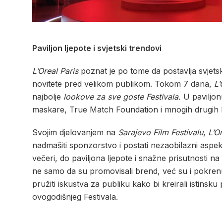
Paviljon ljepote i svjetski trendovi
L’Oreal Paris
poznat je po tome da postavlja svjetsk
novitete pred velikom publikom. Tokom 7 dana,
L’
najbolje
lookove za sve goste Festivala.
U paviljon
maskare, True Match Foundation i mnogih drugih ko
Svojim djelovanjem na
Sarajevo Film Festivalu
,
L’O
nadmašiti sponzorstvo i postati nezaobilazni aspekt
večeri, do paviljona ljepote i snažne prisutnosti 
ne samo da su promovisali brend, već su i pokrenuli
pružiti iskustva za publiku kako bi kreirali istinsk
ovogodišnjeg Festivala.