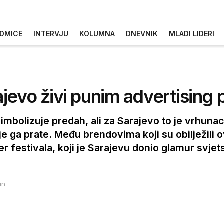
DMICE
INTERVJU
KOLUMNA
DNEVNIK
MLADI LIDERI
jevo živi punim advertising 
simbolizuje predah, ali za Sarajevo to je vrhuna
e ga prate. Među brendovima koji su obilježili o
r festivala, koji je Sarajevu donio glamur svje
in