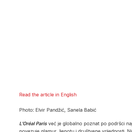
Read the article in English
Photo: Elvir Pandžić, Sanela Babić
L’Oréal Paris
već je globalno poznat po podršci naj
povezuje glamur, ljepotu i društvene vrijednosti. 