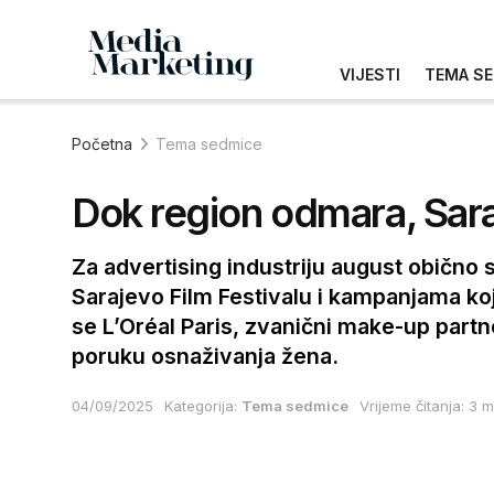
VIJESTI
TEMA SE
Početna
Tema sedmice
Dok region odmara, Sara
Za advertising industriju august obično 
Sarajevo Film Festivalu i kampanjama koj
se L’Oréal Paris, zvanični make-up partne
poruku osnaživanja žena.
04/09/2025
Kategorija:
Tema sedmice
Vrijeme čitanja: 3 m