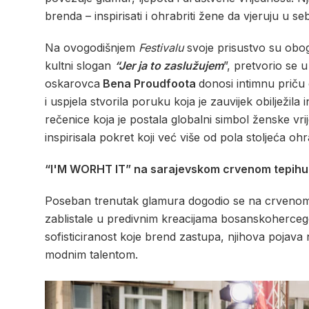
brenda – inspirisati i ohrabriti žene da vjeruju u se
Na ovogodišnjem
Festivalu
svoje prisustvo su obo
kultni slogan
“Jer ja to zaslužujem
”, pretvorio se 
oskarovca
Bena Proudfoota
donosi intimnu priču 
i uspjela stvorila poruku koja je zauvijek obilježila 
rečenice koja je postala globalni simbol ženske vri
inspirisala pokret koji već više od pola stoljeća oh
“I'M WORHT IT” na sarajevskom crvenom tepihu
Poseban trenutak glamura dogodio se na crveno
zablistale u predivnim kreacijama bosanskoherce
sofisticiranost koje brend zastupa, njihova pojava
modnim talentom.