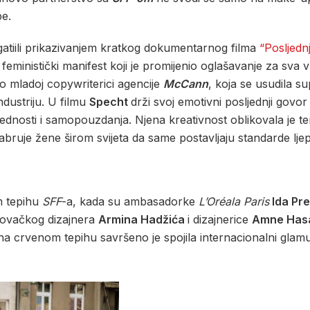
be.
gatiili prikazivanjem kratkog dokumentarnog filma
“Posljedn
u feministički manifest koji je promijenio oglašavanje za sv
o mladoj copywriterici agencije
McCann
, koja se usudila 
industriju. U filmu
Specht
drži svoj emotivni posljednji govo
jednosti i samopouzdanja. Njena kreativnost oblikovala je te
rabruje žene širom svijeta da same postavljaju standarde lje
m tepihu
SFF
-a, kada su ambasadorke
L’Oréala Paris
Ida Pre
govačkog dizajnera
Armina Hadžića
i dizajnerice
Amne Hasa
 na crvenom tepihu savršeno je spojila internacionalni glam