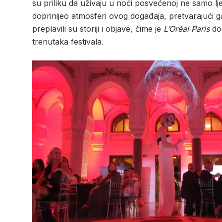
su priliku da uživaju u noći posvećenoj ne samo lje
doprinijeo atmosferi ovog događaja, pretvarajući g
preplavili su storiji i objave, čime je
L’Oréal Paris
dod
trenutaka festivala.