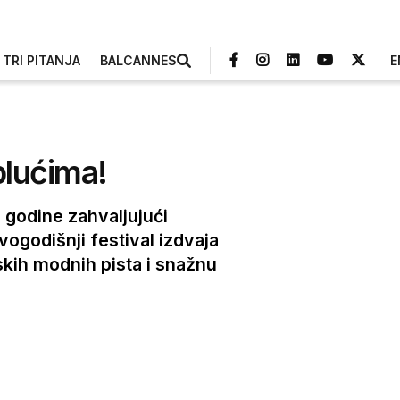
TRI PITANJA
BALCANNES
E
plućima!
c godine zahvaljujući
vogodišnji festival izdvaja
tskih modnih pista i snažnu