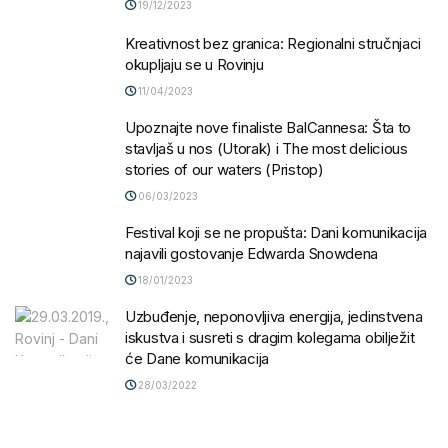
19/12/2023
Kreativnost bez granica: Regionalni stručnjaci
okupljaju se u Rovinju
11/04/2023
Upoznajte nove finaliste BalCannesa: Šta to
stavljaš u nos (Utorak) i The most delicious
stories of our waters (Pristop)
06/03/2023
Festival koji se ne propušta: Dani komunikacija
najavili gostovanje Edwarda Snowdena
18/01/2023
Uzbuđenje, neponovljiva energija, jedinstvena
iskustva i susreti s dragim kolegama obilježit
će Dane komunikacija
28/03/2022