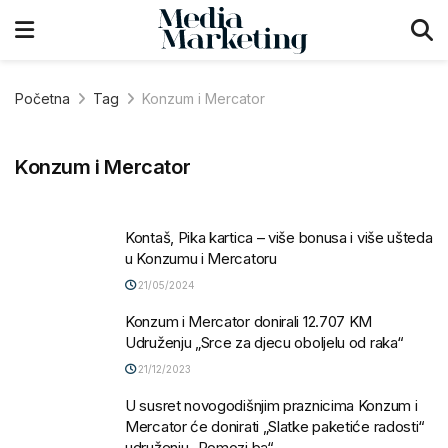
Početna
Tag
Konzum i Mercator
Konzum i Mercator
Kontaš, Pika kartica – više bonusa i više ušteda
u Konzumu i Mercatoru
21/05/2024
Konzum i Mercator donirali 12.707 KM
Udruženju „Srce za djecu oboljelu od raka“
21/12/2023
U susret novogodišnjim praznicima Konzum i
Mercator će donirati „Slatke paketiće radosti“
udruženju „Pomozi.ba“