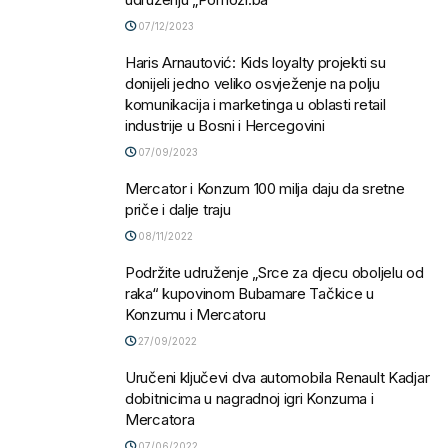
07/12/2023
Haris Arnautović: Kids loyalty projekti su
donijeli jedno veliko osvježenje na polju
komunikacija i marketinga u oblasti retail
industrije u Bosni i Hercegovini
07/09/2023
Mercator i Konzum 100 milja daju da sretne
priče i dalje traju
08/11/2022
Podržite udruženje „Srce za djecu oboljelu od
raka“ kupovinom Bubamare Tačkice u
Konzumu i Mercatoru
27/09/2022
Uručeni ključevi dva automobila Renault Kadjar
dobitnicima u nagradnoj igri Konzuma i
Mercatora
07/06/2022