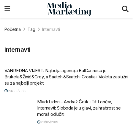
Početna
Tag
Internavti
Internavti
VANREDNA VIJEST: Najbolja agencija BalCannesa je
Bruketa&Žinić&Grey, a Saatchi&Saatchi Croatia i Violeta zaslužni
su za najbolji projekt
24/09/2020
Mladi Lideri – Andraž Čelik i Tit Lončar,
Internavti: Sloboda je u glavi, za hrabrost se
moraš odlučiti
29/05/2019