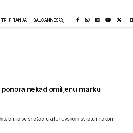
TRI PITANJA
BALCANNES
E
 iz ponora nekad omiljenu marku
obitela nije se snašao u ajfonovskom svijetu i nakon