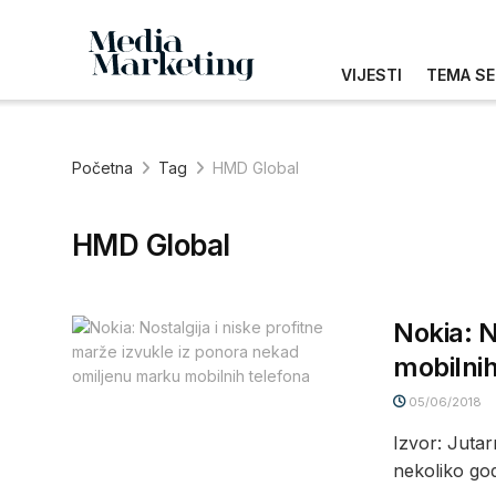
VIJESTI
TEMA SE
Početna
Tag
HMD Global
HMD Global
Nokia: N
mobilnih
05/06/2018
Izvor: Jutar
nekoliko god