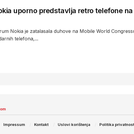
kia uporno predstavlja retro telefone n
rum Nokia je zatalasala duhove na Mobile World Congressu
arnih telefona,...
com
Impressum
Kontakt
Uslovi korištenja
Politika privatnost