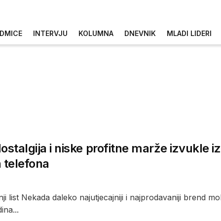
DMICE
INTERVJU
KOLUMNA
DNEVNIK
MLADI LIDERI
ostalgija i niske profitne marže izvukle
 telefona
nji list Nekada daleko najutjecajniji i najprodavaniji brend m
ina...