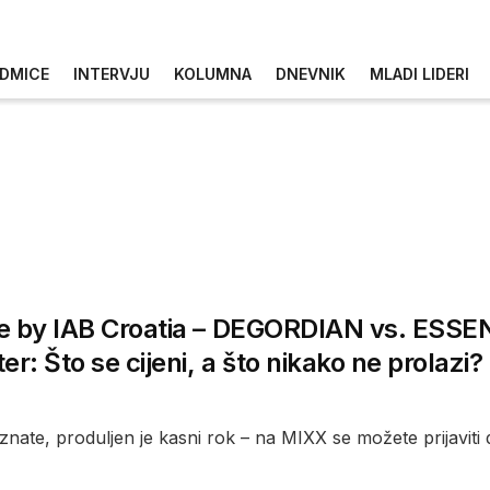
DMICE
INTERVJU
KOLUMNA
DNEVNIK
MLADI LIDERI
e by IAB Croatia – DEGORDIAN vs. ES
er: Što se cijeni, a što nikako ne prolazi?
nate, produljen je kasni rok – na MIXX se možete prijaviti d