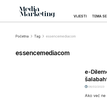
VIJESTI
TEMA SE
Početna
Tag
essencemediacom
essencemediacom
e-Dilem
šalabaht
08/02/2023
Ako već ne z