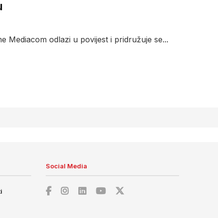
u
me Mediacom odlazi u povijest i pridružuje se...
Social Media
i