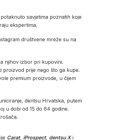
 potaknuto savjetima poznatih koje
raju ekspertima.
 Instagram društvene mreže su na
 njihov izbor pri kupovini.
i proizvod prije nego što ga kupe.
 vole premium proizvode, u čijem
uniciranje, dentsu Hrvatska, putem
j u dobi od 15 do 64 godine.
trošača.
ije
Carat
,
iProspect
,
dentsu X
i