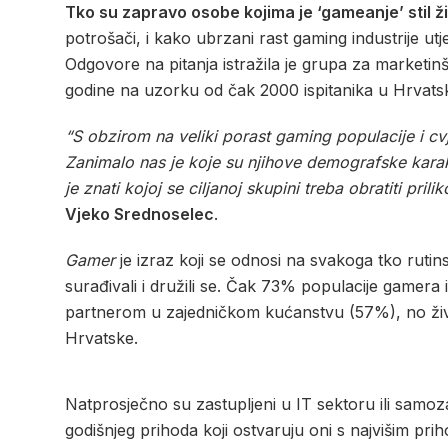
Tko su zapravo osobe kojima je ‘gameanje’ stil ž
potrošači, i kako ubrzani rast gaming industrije ut
Odgovore na pitanja istražila je grupa za marketi
godine na uzorku od čak 2000 ispitanika u Hrvatsko
“S obzirom na veliki porast gaming populacije i cvje
Zanimalo nas je koje su njihove demografske karak
je znati kojoj se ciljanoj skupini treba obratiti pr
Vjeko Srednoselec
.
Gamer
je izraz koji se odnosi na svakoga tko rutinski 
surađivali i družili se. Čak 73% populacije gamer
partnerom u zajedničkom kućanstvu (57%), no žive 
Hrvatske.
Natprosječno su zastupljeni u IT sektoru ili samoza
godišnjeg prihoda koji ostvaruju oni s najvišim p