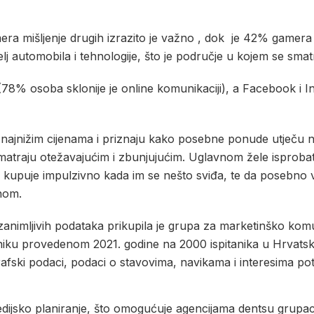
mera mišljenje drugih izrazito je važno , dok je 42% gamera
lj automobila i tehnologije, što je područje u kojem se smat
 (78% osoba sklonije je online komunikaciji), a Facebook i
najnižim cijenama i priznaju kako posebne ponude utječu na
 smatraju otežavajućim i zbunjujućim. Uglavnom žele isprobat
a kupuje impulzivno kada im se nešto sviđa, te da posebno
nom.
zanimljivih podataka prikupila je grupa za marketinško kom
niku provedenom 2021. godine na 2000 ispitanika u Hrvatsko
rafski podaci, podaci o stavovima, navikama i interesima po
dijsko planiranje, što omogućuje agencijama dentsu grupac