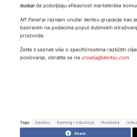
Isobar
da poboljšaju efikasnost marketinške komunik
M1 Panel
je razvijen unutar dentsu grupacije kao j
baziranim na podacima poput dubinskih istraživanja 
proizvoda.
Želite li saznati više o specifičnostima različitih c
poslovanje, obratite se na
croatia@dentsu.com
.
Tags:
Dentsu
Gaming i ndustrija
Hrvatska
Izdv
Share