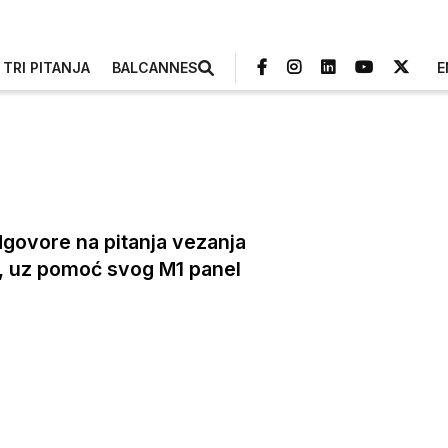
TRI PITANJA
BALCANNES
E
dgovore na pitanja vezanja
a, uz pomoć svog M1 panel