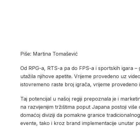
Piše: Martina Tomašević
Od RPG-a, RTS-a pa do FPS-a i sportskih igara – g
utažila njihove apetite. Vrijeme provedeno uz video
istovremeno raste broj igrača, vrijeme provedeno ig
Taj potencijal u našoj regiji prepoznala je i market
na razvijenijim tržištima poput Japana postoji viš
domaćoj diviziji da pomakne granice tradicionalnog
evente, tako i kroz brand implementacije unutar p