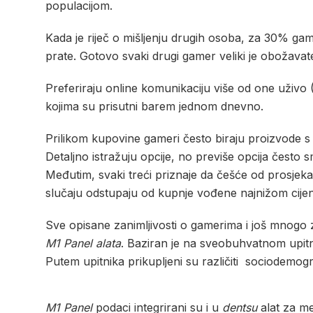
populacijom.
Kada je riječ o mišljenju drugih osoba, za 30% ga
prate. Gotovo svaki drugi gamer veliki je obožavate
Preferiraju online komunikaciju više od one uživo
kojima su prisutni barem jednom dnevno.
Prilikom kupovine gameri često biraju proizvode s 
Detaljno istražuju opcije, no previše opcija često
Međutim, svaki treći priznaje da češće od prosjek
slučaju odstupaju od kupnje vođene najnižom cije
Sve opisane zanimljivosti o gamerima i još mnogo 
M1 Panel alata
. Baziran je na sveobuhvatnom upit
Putem upitnika prikupljeni su različiti sociodemog
M1 Panel
podaci integrirani su i u
dentsu
alat za me