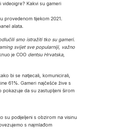
ći videoigre? Kakvi su gameri
ju provedenom tijekom 2021.
anel alata.
dlučili smo istražiti tko su gameri.
ming svijet sve popularniji, važno
knuo je COO
dentsu Hrvatska
,
 kako bi se natjecali, komunicirali,
čine 61%. Gameri najčešće žive s
o pokazuje da su zastupljeni širom
o su podijeljeni s obzirom na visinu
o povezujemo s najmlađom