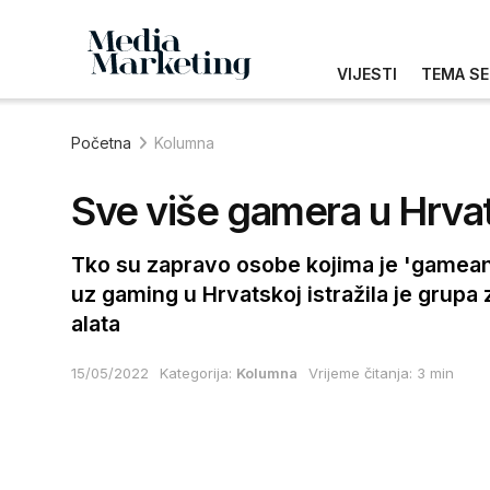
VIJESTI
TEMA SE
Početna
Kolumna
Sve više gamera u Hrva
Tko su zapravo osobe kojima je 'gameanj
uz gaming u Hrvatskoj istražila je grup
alata
15/05/2022
Kategorija:
Kolumna
Vrijeme čitanja: 3 min