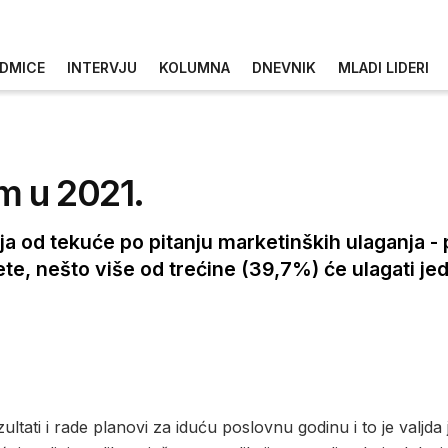
DMICE
INTERVJU
KOLUMNA
DNEVNIK
MLADI LIDERI
m u 2021.
šija od tekuće po pitanju marketinških ulaganja 
žete, nešto više od trećine (39,7%) će ulagati j
zultati i rade planovi za iduću poslovnu godinu i to je valjd