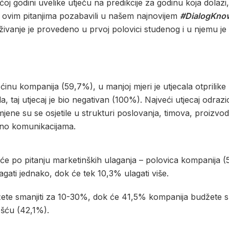
ćoj godini uvelike utječu na predikcije za godinu koja dolaz
 ovim pitanjima pozabavili u našem najnovijem
#DialogKno
aživanje je provedeno u prvoj polovici studenog i u njemu je 
inu kompanija (59,7%), u manjoj mjeri je utjecala otprilik
la, taj utjecaj je bio negativan (100%). Najveći utjecaj odra
ene su se osjetile u strukturi poslovanja, timova, proizvod
osno komunikacijama.
uće po pitanju marketinških ulaganja – polovica kompanija (5
gati jednako, dok će tek 10,3% ulagati više.
džete smanjiti za 10-30%, dok će 41,5% kompanija budžete s
ošću (42,1%).