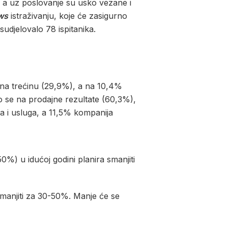
i, a uz poslovanje su usko vezane i
ws
istraživanju, koje će zasigurno
sudjelovalo 78 ispitanika.
e na trećinu (29,9%), a na 10,4%
zio se na prodajne rezultate (60,3%),
a i usluga, a 11,5% kompanija
0%) u idućoj godini planira smanjiti
manjiti za 30-50%. Manje će se