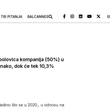
TRI PITANJA
BALCANNES
E
- polovica kompanija (50%) u
ednako, dok će tek 10,3%
a jedino što se u 2020., u odnosu na