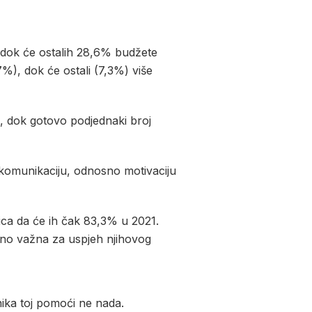
, dok će ostalih 28,6% budžete
7%), dok će ostali (7,3%) više
, dok gotovo podjednaki broj
i komunikaciju, odnosno motivaciju
ica da će ih čak 83,3% u 2021.
ereno važna za uspjeh njihovog
nika toj pomoći ne nada.