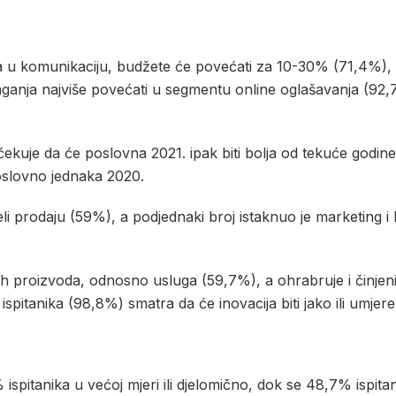
nja u komunikaciju, budžete će povećati za 10-30% (71,4%)
laganja najviše povećati u segmentu online oglašavanja (92,
kuje da će poslovna 2021. ipak biti bolja od tekuće godine
 poslovno jednaka 2020.
veli prodaju (59%), a podjednaki broj istaknuo je marketing 
jih proizvoda, odnosno usluga (59,7%), a ohrabruje i činjen
na ispitanika (98,8%) smatra da će inovacija biti jako ili umj
pitanika u većoj mjeri ili djelomično, dok se 48,7% ispita