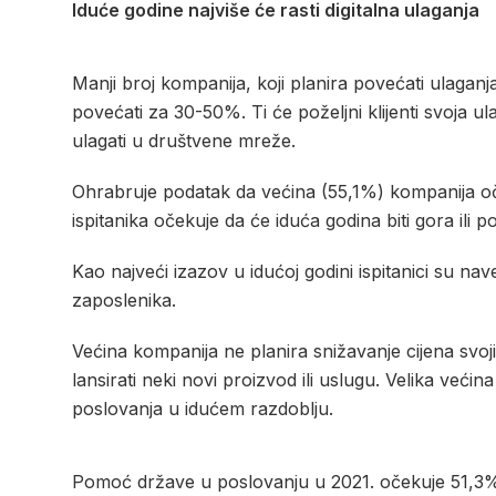
Iduće godine najviše će rasti digitalna ulaganja
Manji broj kompanija, koji planira povećati ulaga
povećati za 30-50%. Ti će poželjni klijenti svoja u
ulagati u društvene mreže.
Ohrabruje podatak da većina (55,1%) kompanija oče
ispitanika očekuje da će iduća godina biti gora ili
Kao najveći izazov u idućoj godini ispitanici su na
zaposlenika.
Većina kompanija ne planira snižavanje cijena svo
lansirati neki novi proizvod ili uslugu. Velika veći
poslovanja u idućem razdoblju.
Pomoć države u poslovanju u 2021. očekuje 51,3% is