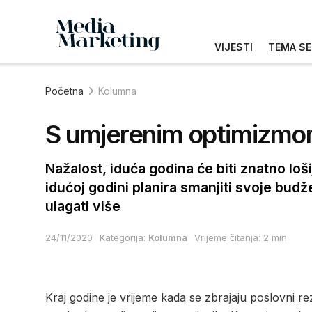
VIJESTI
TEMA SE
Početna
Kolumna
S umjerenim optimizmo
Nažalost, iduća godina će biti znatno lo
idućoj godini planira smanjiti svoje bud
ulagati više
24/11/2020
Kategorija:
Kolumna
Vrijeme čitanja: 2 min
Kraj godine je vrijeme kada se zbrajaju poslovni re