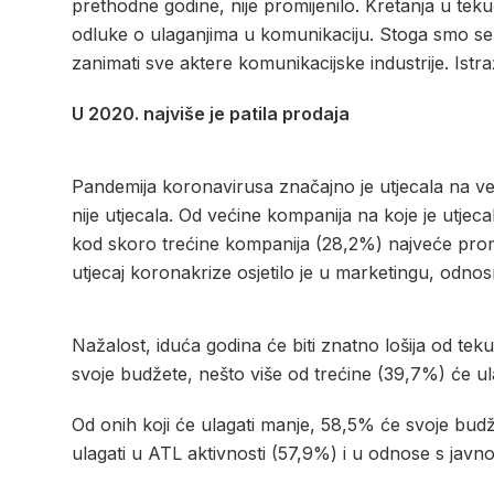
prethodne godine, nije promijenilo. Kretanja u teku
odluke o ulaganjima u komunikaciju. Stoga smo se
zanimati sve aktere komunikacijske industrije. Istr
U 2020. najviše je patila prodaja
Pandemija koronavirusa značajno je utjecala na već
nije utjecala. Od većine kompanija na koje je utjeca
kod skoro trećine kompanija (28,2%) najveće promj
utjecaj koronakrize osjetilo je u marketingu, odn
Nažalost, iduća godina će biti znatno lošija od tek
svoje budžete, nešto više od trećine (39,7%) će ula
Od onih koji će ulagati manje, 58,5% će svoje bu
ulagati u ATL aktivnosti (57,9%) i u odnose s javn