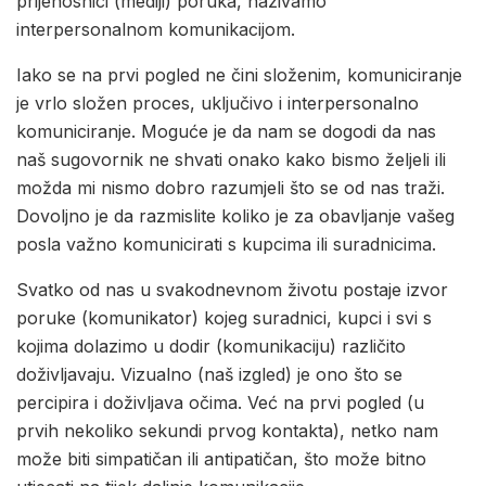
prijenosnici (mediji) poruka, nazivamo
interpersonalnom komunikacijom.
Iako se na prvi pogled ne čini složenim, komuniciranje
je vrlo složen proces, uključivo i interpersonalno
komuniciranje. Moguće je da nam se dogodi da nas
naš sugovornik ne shvati onako kako bismo željeli ili
možda mi nismo dobro razumjeli što se od nas traži.
Dovoljno je da razmislite koliko je za obavljanje vašeg
posla važno komunicirati s kupcima ili suradnicima.
Svatko od nas u svakodnevnom životu postaje izvor
poruke (komunikator) kojeg suradnici, kupci i svi s
kojima dolazimo u dodir (komunikaciju) različito
doživljavaju. Vizualno (naš izgled) je ono što se
percipira i doživljava očima. Već na prvi pogled (u
prvih nekoliko sekundi prvog kontakta), netko nam
može biti simpatičan ili antipatičan, što može bitno