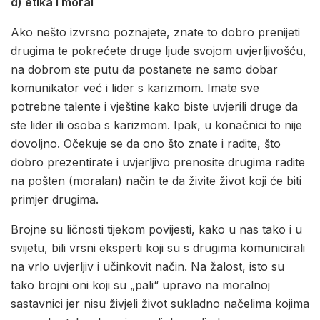
d) etika i moral
Ako nešto izvrsno poznajete, znate to dobro prenijeti
drugima te pokrećete druge ljude svojom uvjerljivošću,
na dobrom ste putu da postanete ne samo dobar
komunikator već i lider s karizmom. Imate sve
potrebne talente i vještine kako biste uvjerili druge da
ste lider ili osoba s karizmom. Ipak, u konačnici to nije
dovoljno. Očekuje se da ono što znate i radite, što
dobro prezentirate i uvjerljivo prenosite drugima radite
na pošten (moralan) način te da živite život koji će biti
primjer drugima.
Brojne su ličnosti tijekom povijesti, kako u nas tako i u
svijetu, bili vrsni eksperti koji su s drugima komunicirali
na vrlo uvjerljiv i učinkovit način. Na žalost, isto su
tako brojni oni koji su „pali“ upravo na moralnoj
sastavnici jer nisu živjeli život sukladno načelima kojima