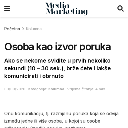
Početna
Kolumna
Osoba kao izvor poruka
Ako se nekome svidite u prvih nekoliko
sekundi (10 – 30 sek.), brže ćete i lakše
komunicirati i obrnuto
03/08/2020
Kategorija:
Kolumna
Vrijeme čitanja: 4 min
Onu komunikaciju, tj. razmjenu poruka koja se odvija
između jedne ili više osoba, u kojoj su osobe