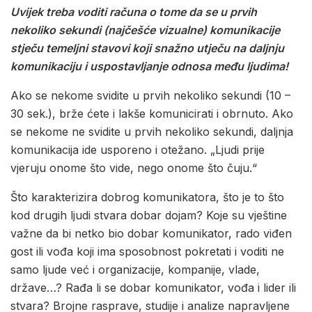
Uvijek treba voditi računa o tome da se u prvih
nekoliko sekundi (najčešće vizualne) komunikacije
stječu temeljni stavovi koji snažno utječu na daljnju
komunikaciju i uspostavljanje odnosa među ljudima!
Ako se nekome svidite u prvih nekoliko sekundi (10 –
30 sek.), brže ćete i lakše komunicirati i obrnuto. Ako
se nekome ne svidite u prvih nekoliko sekundi, daljnja
komunikacija ide usporeno i otežano. „Ljudi prije
vjeruju onome što vide, nego onome što čuju.“
Što karakterizira dobrog komunikatora, što je to što
kod drugih ljudi stvara dobar dojam? Koje su vještine
važne da bi netko bio dobar komunikator, rado viđen
gost ili vođa koji ima sposobnost pokretati i voditi ne
samo ljude već i organizacije, kompanije, vlade,
države…? Rađa li se dobar komunikator, vođa i lider ili
stvara? Brojne rasprave, studije i analize napravljene