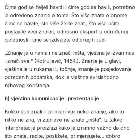
Čime god se željeli baviti ili čime god se bavili, potrebno
je određeno znanje o tome. Što više znate o onome
čime se bavite, što više želite znati, što više učite,
postajete veći znalac, odnosno ekspert u određenoj
djelatnosti i time se izdvajate od drugih ljudi.
„Znanje je u nama i ne znači ništa, vještina je izvan nas
i znači sve.“ (Kotruljević, 1454.). Znanje je u glavi,
vještina je u rukama ili, točnije, znanje je posjedovanje
određenih podataka, dok je vještina svrsishodno
njihovog korištenja.
b) vještina komunikacije i prezentacije
Koliko god znali ili primjenjivali neko znanje, ako to
nitko ne zna, vi zapravo ne znate „ništa“. Iz takve
interpretacije proizlazi kako je iznimno važno da ono
što znate, radite, postižete, primjenjujete… dobro