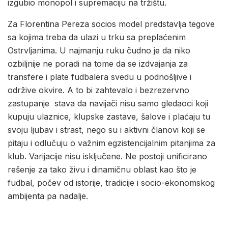
izgubio monopol i supremaciju na tržištu.
Za Florentina Pereza socios model predstavlja tegove
sa kojima treba da ulazi u trku sa preplaćenim
Ostrvljanima. U najmanju ruku čudno je da niko
ozbiljnije ne poradi na tome da se izdvajanja za
transfere i plate fudbalera svedu u podnošljive i
održive okvire. A to bi zahtevalo i bezrezervno
zastupanje stava da navijači nisu samo gledaoci koji
kupuju ulaznice, klupske zastave, šalove i plaćaju tu
svoju ljubav i strast, nego su i aktivni članovi koji se
pitaju i odlučuju o važnim egzistencijalnim pitanjima za
klub. Varijacije nisu isključene. Ne postoji unificirano
rešenje za tako živu i dinamičnu oblast kao što je
fudbal, počev od istorije, tradicije i socio-ekonomskog
ambijenta pa nadalje.