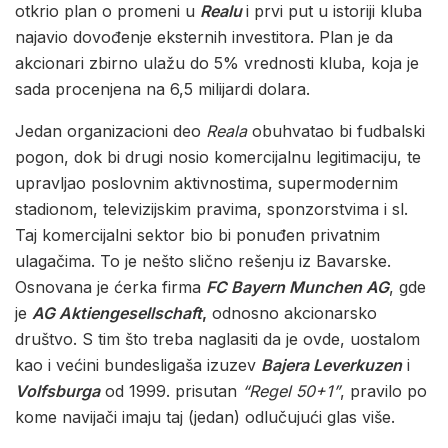
otkrio plan o promeni u
Realu
i prvi put u istoriji kluba
najavio dovođenje eksternih investitora. Plan je da
akcionari zbirno ulažu do 5% vrednosti kluba, koja je
sada procenjena na 6,5 milijardi dolara.
Jedan organizacioni deo
Reala
obuhvatao bi fudbalski
pogon, dok bi drugi nosio komercijalnu legitimaciju, te
upravljao poslovnim aktivnostima, supermodernim
stadionom, televizijskim pravima, sponzorstvima i sl.
Taj komercijalni sektor bio bi ponuđen privatnim
ulagačima. To je nešto slično rešenju iz Bavarske.
Osnovana je ćerka firma
FC Bayern Munchen AG
, gde
je
AG Aktiengesellschaft
,
odnosno akcionarsko
društvo. S tim što treba naglasiti da je ovde, uostalom
kao i većini bundesligaša izuzev
Bajera Leverkuzen
i
Volfsburga
od 1999. prisutan
“Regel 50+1”
, pravilo po
kome navijači imaju taj (jedan) odlučujući glas više.