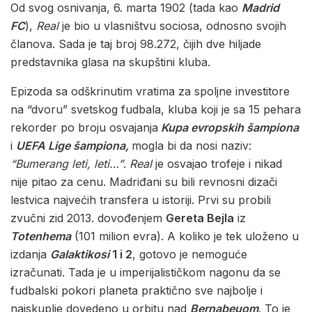
Od svog osnivanja, 6. marta 1902 (tada kao
Madrid
FC
),
Real
je bio u vlasništvu sociosa, odnosno svojih
članova. Sada je taj broj 98.272, čijih dve hiljade
predstavnika glasa na skupštini kluba.
Epizoda sa odškrinutim vratima za spoljne investitore
na “dvoru” svetskog fudbala, kluba koji je sa 15 pehara
rekorder po broju osvajanja
Kupa evropskih šampiona
i
UEFA Lige šampiona,
mogla bi da nosi naziv:
“Bumerang leti, leti…”
.
Real
je osvajao trofeje i nikad
nije pitao za cenu. Madriđani su bili revnosni dizači
lestvica najvećih transfera u istoriji. Prvi su probili
zvučni zid 2013. dovođenjem
Gereta Bejla
iz
Totenhema
(101 milion evra). A koliko je tek uloženo u
izdanja
Galaktikosi
1 i 2
, gotovo je nemoguće
izračunati. Tada je u imperijalističkom nagonu da se
fudbalski pokori planeta praktično sve najbolje i
najskuplje dovedeno u orbitu nad
Bernabeuom
. To je