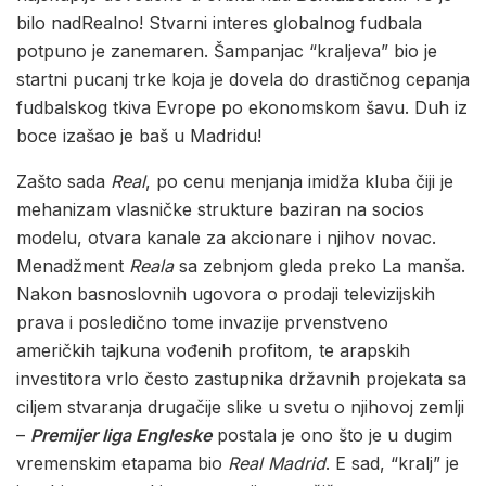
bilo nadRealno! Stvarni interes globalnog fudbala
potpuno je zanemaren. Šampanjac “kraljeva” bio je
startni pucanj trke koja je dovela do drastičnog cepanja
fudbalskog tkiva Evrope po ekonomskom šavu. Duh iz
boce izašao je baš u Madridu!
Zašto sada
Real
, po cenu menjanja imidža kluba čiji je
mehanizam vlasničke strukture baziran na socios
modelu, otvara kanale za akcionare i njihov novac.
Menadžment
Reala
sa zebnjom gleda preko La manša.
Nakon basnoslovnih ugovora o prodaji televizijskih
prava i posledično tome invazije prvenstveno
američkih tajkuna vođenih profitom, te arapskih
investitora vrlo često zastupnika državnih projekata sa
ciljem stvaranja drugačije slike u svetu o njihovoj zemlji
–
Premijer liga Engleske
postala je ono što je u dugim
vremenskim etapama bio
Real Madrid
. E sad, “kralj” je