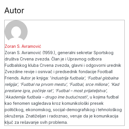
Autor
Zoran S. Avramović
Zoran S. Avramović (1959.), generalni sekretar Sportskog
društva Crvena zvezda. Član je i Upravnog odbora
Fudbalskog kluba Crvena zvezda, glavni i odgovorni urednik
Zvezdine revije i osnivač i predsednik fondacije Football
Friends.
Autor je knjiga: ‘
Industrija fudbala’, ‘Fudbal globalna
religija’, ‘Fudbal na prvom mestu’, ‘Fudbal, srce miliona’, ‘Kad
prestane igra, počinje rat’, ‘Fudbal – most prijateljstva’,
‘Akademija fudbala – drugo ime budućnosti’
, u kojima fudbal
kao fenomen sagledava kroz komunikološki presek
političkog, ekonomskog, socijal-demografskog i tehnološkog
okruženja.
Znatiželjan i radoznao, veruje da je komunikacija
ključ za rešavanje svih problema.