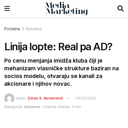
Početna
Kolumna
Linija lopte: Real pa AD?
Po cenu menjanja imidža kluba čiji je
mehanizam vlasničke strukture baziran na
socios modelu, otvaraju se kanali za
akcionare i njihov novac.
Autor:
Zoran S. Avramović
03/12/2025
Kategorija:
Kolumna
Vrijeme čitanja: 3 min