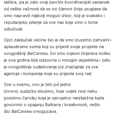
tablice, pa je zato ovaj završni koordinacijski sastanak
od velike važnosti da se svi članovi žirija usuglase da
smo napravili najbolji mogući izbor, koji je svakako i
reputacijsko pitanje za sve nas koje smo o tome
odlučivali.
Opći zaključak većine bio je da smo izuzetno zahvalni i
aplaudiramo svima koji su prijavili svoje projekte na
ovogodišnji
BalCannes
. Svi smo svjesni činjenice koliko
je ova godina bila izazovna u mnogim aspektima i zato
je ovogodišnje sudjelovanje još značajnije za sve
agencije i kompanije koje su prijavile svoj rad.
Sve u svemu, ovo je bilo još jedno
izvrsno
sudačko
iskustvo, koje uvijek nosi neku
posebnu čaroliju koja je vjerojatno neizbježna kada
govorimo o spajanju Balkana i kreativnosti, nešto
što
BalCannes
omogućava.