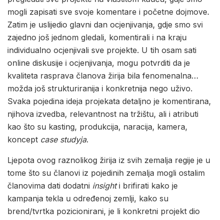
mogli zapisati sve svoje komentare i početne dojmove.
Zatim je uslijedio glavni dan ocjenjivanja, gdje smo svi
zajedno još jednom gledali, komentirali i na kraju
individualno ocjenjivali sve projekte. U tih osam sati
online diskusije i ocjenjivanja, mogu potvrditi da je
kvaliteta rasprava članova žirija bila fenomenalna…
možda još strukturiranija i konkretnija nego uživo.
Svaka pojedina ideja projekata detaljno je komentirana,
njihova izvedba, relevantnost na tržištu, ali i atributi
kao što su kasting, produkcija, naracija, kamera,
koncept
case studyja
.
Ljepota ovog raznolikog žirija iz svih zemalja regije je u
tome što su članovi iz pojedinih zemalja mogli ostalim
članovima dati dodatni
insight
i brifirati kako je
kampanja tekla u određenoj zemlji, kako su
brend/tvrtka pozicionirani, je li konkretni projekt dio