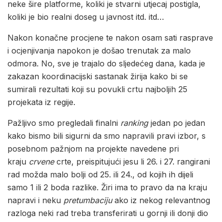
neke šire platforme, koliki je stvarni utjecaj postigla,
koliki je bio realni doseg u javnost itd. itd…
Nakon konačne procjene te nakon osam sati rasprave
i ocjenjivanja napokon je došao trenutak za malo
odmora. No, sve je trajalo do sljedećeg dana, kada je
zakazan koordinacijski sastanak žirija kako bi se
sumirali rezultati koji su povukli crtu najboljih 25
projekata iz regije.
Pažljivo smo pregledali finalni
ranking
jedan po jedan
kako bismo bili sigurni da smo napravili pravi izbor, s
posebnom pažnjom na projekte navedene pri
kraju
crvene
crte, preispitujući jesu li 26. i 27. rangirani
rad možda malo bolji od 25. ili 24., od kojih ih dijeli
samo 1 ili 2 boda razlike. Žiri ima to pravo da na kraju
napravi i neku
pretumbaciju
ako iz nekog relevantnog
razloga neki rad treba transferirati u gornji ili donji dio