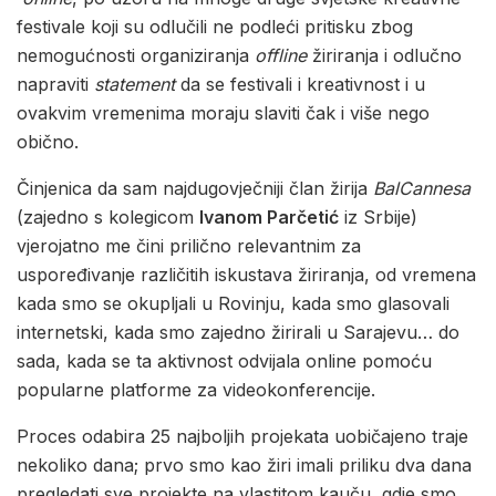
festivale koji su odlučili ne podleći pritisku zbog
nemogućnosti organiziranja
offline
žiriranja i odlučno
napraviti
statement
da se festivali i kreativnost i u
ovakvim vremenima moraju slaviti čak i više nego
obično.
Činjenica da sam najdugovječniji član žirija
BalCannesa
(zajedno s kolegicom
Ivanom Parčetić
iz Srbije)
vjerojatno me čini prilično relevantnim za
uspoređivanje različitih iskustava žiriranja, od vremena
kada smo se okupljali u Rovinju, kada smo glasovali
internetski, kada smo zajedno žirirali u Sarajevu… do
sada, kada se ta aktivnost odvijala online pomoću
popularne platforme za videokonferencije.
Proces odabira 25 najboljih projekata uobičajeno traje
nekoliko dana; prvo smo kao žiri imali priliku dva dana
pregledati sve projekte na vlastitom kauču, gdje smo