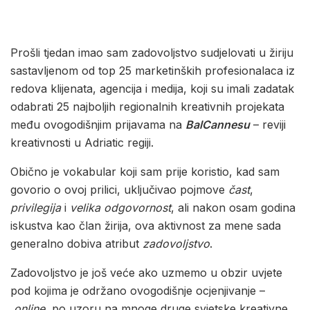
Prošli tjedan imao sam zadovoljstvo sudjelovati u žiriju
sastavljenom od top 25 marketinških profesionalaca iz
redova klijenata, agencija i medija, koji su imali zadatak
odabrati 25 najboljih regionalnih kreativnih projekata
među ovogodišnjim prijavama na
BalCannesu
– reviji
kreativnosti u Adriatic regiji.
Obično je vokabular koji sam prije koristio, kad sam
govorio o ovoj prilici, uključivao pojmove
čast
,
privilegija
i
velika odgovornost
, ali nakon osam godina
iskustva kao član žirija, ova aktivnost za mene sada
generalno dobiva atribut
zadovoljstvo
.
Zadovoljstvo je još veće ako uzmemo u obzir uvjete
pod kojima je održano ovogodišnje ocjenjivanje –
online
, po uzoru na mnoge druge svjetske kreativne