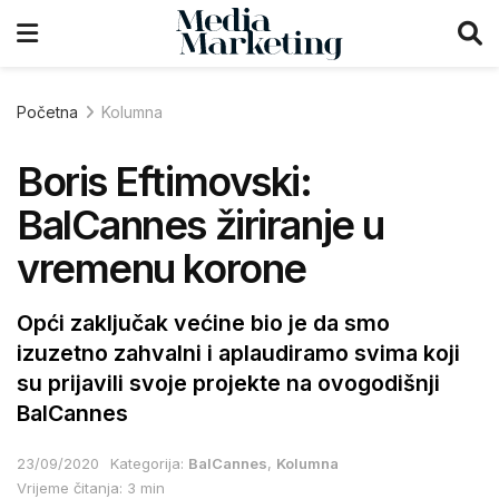
Početna
Kolumna
Boris Eftimovski:
BalCannes žiriranje u
vremenu korone
Opći zaključak većine bio je da smo
izuzetno zahvalni i aplaudiramo svima koji
su prijavili svoje projekte na ovogodišnji
BalCannes
23/09/2020
Kategorija:
BalCannes
,
Kolumna
Vrijeme čitanja: 3 min