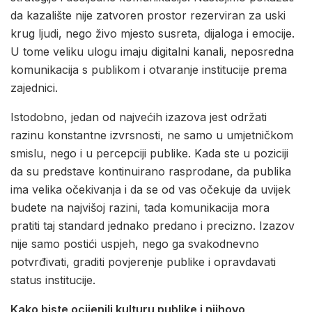
da kazalište nije zatvoren prostor rezerviran za uski
krug ljudi, nego živo mjesto susreta, dijaloga i emocije.
U tome veliku ulogu imaju digitalni kanali, neposredna
komunikacija s publikom i otvaranje institucije prema
zajednici.
Istodobno, jedan od najvećih izazova jest održati
razinu konstantne izvrsnosti, ne samo u umjetničkom
smislu, nego i u percepciji publike. Kada ste u poziciji
da su predstave kontinuirano rasprodane, da publika
ima velika očekivanja i da se od vas očekuje da uvijek
budete na najvišoj razini, tada komunikacija mora
pratiti taj standard jednako predano i precizno. Izazov
nije samo postići uspjeh, nego ga svakodnevno
potvrđivati, graditi povjerenje publike i opravdavati
status institucije.
Kako biste ocijenili kulturu publike i njihovo