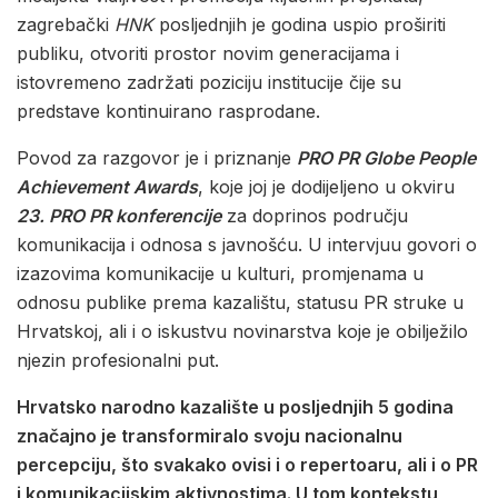
zagrebački
HNK
posljednjih je godina uspio proširiti
publiku, otvoriti prostor novim generacijama i
istovremeno zadržati poziciju institucije čije su
predstave kontinuirano rasprodane.
Povod za razgovor je i priznanje
PRO PR Globe People
Achievement Awards
, koje joj je dodijeljeno u okviru
23. PRO PR konferencije
za doprinos području
komunikacija i odnosa s javnošću. U intervjuu govori o
izazovima komunikacije u kulturi, promjenama u
odnosu publike prema kazalištu, statusu PR struke u
Hrvatskoj, ali i o iskustvu novinarstva koje je obilježilo
njezin profesionalni put.
Hrvatsko narodno kazalište u posljednjih 5 godina
značajno je transformiralo svoju nacionalnu
percepciju, što svakako ovisi i o repertoaru, ali i o PR
i komunikacijskim aktivnostima. U tom kontekstu,