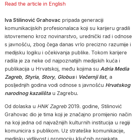
Read the article in English
Iva Stilinović Grahovac
pripada generaciji
komunikacijskih profesionalaca koji su karijeru gradili
istovremeno kroz novinarstvo, urednički rad i odnose
s javnošću, zbog čega danas vrlo precizno razumije i
medijsku logiku i očekivanja publike. Tokom karijere
radila je za neke od najpoznatijih medijskih kuća i
publikacija u Hrvatskoj, među kojima su
Adria Media
Zagreb
,
Styria
,
Story
,
Globus
i
Večernji list
, a
posljednjih godina vodi odnose s javnošću
Hrvatskog
narodnog kazališta
u Zagrebu.
Od dolaska u
HNK Zagreb
2019. godine, Stilinović
Grahovac dio je tima koji je značajno promijenio način
na koji jedna od najvažnijih kulturnih institucija u regiji
komunicira s publikom. Uz strateške komunikacije,
medijsku vidljivost i promociju ključnih projekata,