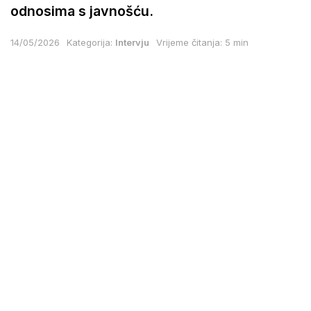
odnosima s javnošću.
14/05/2026
Kategorija:
Intervju
Vrijeme čitanja: 5 min