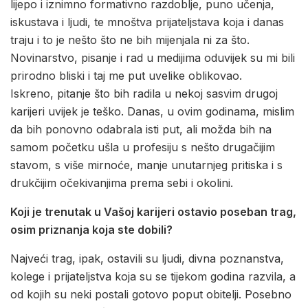
lijepo i iznimno formativno razdoblje, puno učenja,
iskustava i ljudi, te mnoštva prijateljstava koja i danas
traju i to je nešto što ne bih mijenjala ni za što.
Novinarstvo, pisanje i rad u medijima oduvijek su mi bili
prirodno bliski i taj me put uvelike oblikovao.
Iskreno, pitanje što bih radila u nekoj sasvim drugoj
karijeri uvijek je teško. Danas, u ovim godinama, mislim
da bih ponovno odabrala isti put, ali možda bih na
samom početku ušla u profesiju s nešto drugačijim
stavom, s više mirnoće, manje unutarnjeg pritiska i s
drukčijim očekivanjima prema sebi i okolini.
Koji je trenutak u Vašoj karijeri ostavio poseban trag,
osim priznanja koja ste dobili?
Najveći trag, ipak, ostavili su ljudi, divna poznanstva,
kolege i prijateljstva koja su se tijekom godina razvila, a
od kojih su neki postali gotovo poput obitelji. Posebno