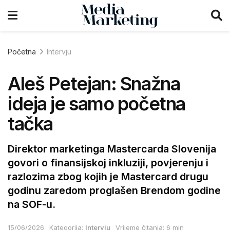
Početna
Intervju
Aleš Petejan: Snažna
ideja je samo početna
tačka
Direktor marketinga Mastercarda Slovenija
govori o finansijskoj inkluziji, povjerenju i
razlozima zbog kojih je Mastercard drugu
godinu zaredom proglašen Brendom godine
na SOF-u.
15/06/2026
Kategorija:
Intervju
Vrijeme čitanja: 6 min