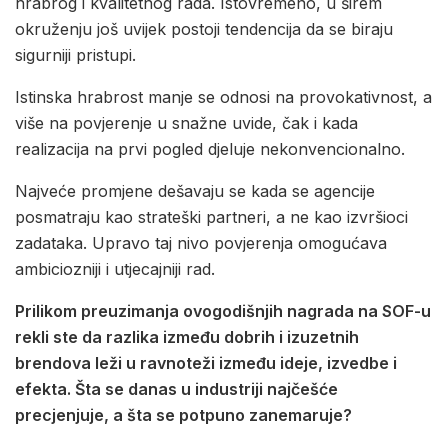
hrabrog i kvalitetnog rada. Istovremeno, u širem
okruženju još uvijek postoji tendencija da se biraju
sigurniji pristupi.
Istinska hrabrost manje se odnosi na provokativnost, a
više na povjerenje u snažne uvide, čak i kada
realizacija na prvi pogled djeluje nekonvencionalno.
Najveće promjene dešavaju se kada se agencije
posmatraju kao strateški partneri, a ne kao izvršioci
zadataka. Upravo taj nivo povjerenja omogućava
ambiciozniji i utjecajniji rad.
Prilikom preuzimanja ovogodišnjih nagrada na SOF-u
rekli ste da razlika između dobrih i izuzetnih
brendova leži u ravnoteži između ideje, izvedbe i
efekta. Šta se danas u industriji najčešće
precjenjuje, a šta se potpuno zanemaruje?