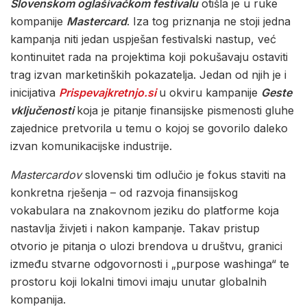
Slovenskom oglašivačkom festivalu
otišla je u ruke
kompanije
Mastercard
. Iza tog priznanja ne stoji jedna
kampanja niti jedan uspješan festivalski nastup, već
kontinuitet rada na projektima koji pokušavaju ostaviti
trag izvan marketinških pokazatelja. Jedan od njih je i
inicijativa
Prispevajkretnjo.si
u okviru kampanije
Geste
vključenosti
koja je pitanje finansijske pismenosti gluhe
zajednice pretvorila u temu o kojoj se govorilo daleko
izvan komunikacijske industrije.
Mastercardov
slovenski tim odlučio je fokus staviti na
konkretna rješenja – od razvoja finansijskog
vokabulara na znakovnom jeziku do platforme koja
nastavlja živjeti i nakon kampanje. Takav pristup
otvorio je pitanja o ulozi brendova u društvu, granici
između stvarne odgovornosti i „purpose washinga“ te
prostoru koji lokalni timovi imaju unutar globalnih
kompanija.