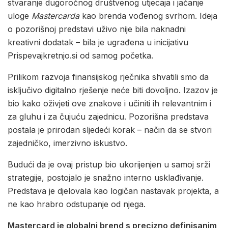
stvaranje dugoročnog društvenog utjecaja i jačanje
uloge
Mastercarda
kao brenda vođenog svrhom. Ideja
o pozorišnoj predstavi uživo nije bila naknadni
kreativni dodatak – bila je ugrađena u inicijativu
Prispevajkretnjo.si od samog početka.
Prilikom razvoja finansijskog rječnika shvatili smo da
isključivo digitalno rješenje neće biti dovoljno. Izazov je
bio kako oživjeti ove znakove i učiniti ih relevantnim i
za gluhu i za čujuću zajednicu. Pozorišna predstava
postala je prirodan sljedeći korak – način da se stvori
zajedničko, imerzivno iskustvo.
Budući da je ovaj pristup bio ukorijenjen u samoj srži
strategije, postojalo je snažno interno usklađivanje.
Predstava je djelovala kao logičan nastavak projekta, a
ne kao hrabro odstupanje od njega.
Mastercard je globalni brend s precizno definisanim