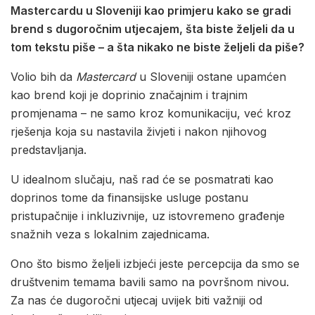
Mastercardu u Sloveniji kao primjeru kako se gradi
brend s dugoročnim utjecajem, šta biste željeli da u
tom tekstu piše – a šta nikako ne biste željeli da piše?
Volio bih da
Mastercard
u Sloveniji ostane upamćen
kao brend koji je doprinio značajnim i trajnim
promjenama – ne samo kroz komunikaciju, već kroz
rješenja koja su nastavila živjeti i nakon njihovog
predstavljanja.
U idealnom slučaju, naš rad će se posmatrati kao
doprinos tome da finansijske usluge postanu
pristupačnije i inkluzivnije, uz istovremeno građenje
snažnih veza s lokalnim zajednicama.
Ono što bismo željeli izbjeći jeste percepcija da smo se
društvenim temama bavili samo na površnom nivou.
Za nas će dugoročni utjecaj uvijek biti važniji od