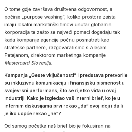
O tome gdje završava društvena odgovornost, a
počinje „purpose washing“, koliko prostora zaista
imaju lokalni marketinški timovi unutar globalnih
korporacija te zašto se najveći pomaci događaju tek
kada kompanije agencije počnu posmatrati kao
strateške partnere, razgovarali smo s Alešem
Petejanom, direktorom marketinga kompanije
Mastercard Slovenija.
Kampanja „Geste vključenosti” i predstava pretvorile
su inkluzivnu komunikaciju i finansijsku pismenost u
svojevrsni performans, što se rijetko viđa u ovoj
industriji. Kako je izgledao vaš interni brief, ko je u
internim diskusijama prvi rekao „da“ ovoj ideji i da li
je iko uopće rekao „ne“?
Od samog početka naš brief bio je fokusiran na