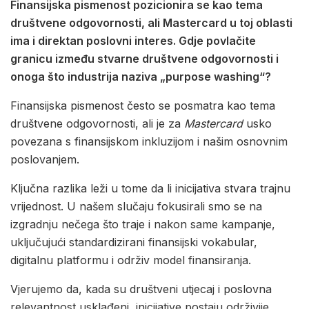
Finansijska pismenost pozicionira se kao tema
društvene odgovornosti, ali Mastercard u toj oblasti
ima i direktan poslovni interes. Gdje povlačite
granicu između stvarne društvene odgovornosti i
onoga što industrija naziva „purpose washing“?
Finansijska pismenost često se posmatra kao tema
društvene odgovornosti, ali je za
Mastercard
usko
povezana s finansijskom inkluzijom i našim osnovnim
poslovanjem.
Ključna razlika leži u tome da li inicijativa stvara trajnu
vrijednost. U našem slučaju fokusirali smo se na
izgradnju nečega što traje i nakon same kampanje,
uključujući standardizirani finansijski vokabular,
digitalnu platformu i održiv model finansiranja.
Vjerujemo da, kada su društveni utjecaj i poslovna
relevantnost usklađeni, inicijative postaju održivije.