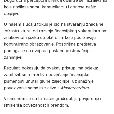
Dugoročna percepcija brenda oblikuje se inicijativama
koje nadilaze samu komunikaciju i donose nešto
opipljivo.
U našem slučaju fokus je bio na stvaranju značajne
infrastrukture: od razvoja finansijskog vokabulara na
znakovnom jeziku do platformi koje podržavaju
kontinuirano obrazovanje. Pozorišna predstava
pomogla je da ovaj rad postane pristupačniji i
zanimljiviji.
Rezultati pokazuju da ovakav pristup ima odjeka:
zabilježili smo mjerljivo povećanje finansijske
pismenosti unutar gluhe zajednice, uz snažnije
povezivanje same inicijative s
Mastercardom
.
Vremenom se na taj način gradi dublje povjerenje i
smislenija povezanost s brendom.