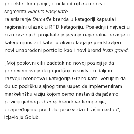
projekte i kampanje, a neki od njih su i razvoj
segmenta
Black‘n’Easy kafe
,
relanisranje
Barcaffe
brenda u kategoriji kapsula i
regionalni ulazak u RTD kategoriju. Poslednji i najveći u
nizu razvojnih projekata je jačanje regionalne pozicije u
kategoriji instant kafe, u okviru koga je predstavljen
novi unapređeni portfolio kao i novi brend
Insta grand
.
„Moj poslovni cilj i zadatak na novoj poziciji je da
prenesem svoje dugogodišnje iskustvo u daljem
razvoju brendova i kategorija Grand kafe. Verujem da
ću uz podršku sjajnog tima uspeti da implementiram
marketinšku viziju kojom ćemo nastaviti da jačamo
poziciju jednog od
core
brendova kompanije,
unapređujemo portfolio proizvoda i tržišni nastup“,
izjavio je Golub.