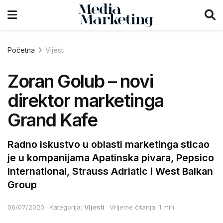
Početna
Vijesti
Zoran Golub – novi
direktor marketinga
Grand Kafe
Radno iskustvo u oblasti marketinga sticao
je u kompanijama Apatinska pivara, Pepsico
International, Strauss Adriatic i West Balkan
Group
06/07/2020
Kategorija:
Vijesti
Vrijeme čitanja: 1 min