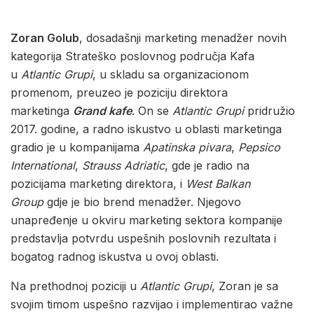
Zoran Golub
, dosadašnji marketing menadžer novih
kategorija Strateško poslovnog područja Kafa
u
Atlantic Grupi
, u skladu sa organizacionom
promenom, preuzeo je poziciju direktora
marketinga
Grand kafe
. On se
Atlantic Grupi
pridružio
2017. godine, a radno iskustvo u oblasti marketinga
gradio je u kompanijama
Apatinska pivara
,
Pepsico
International
,
Strauss Adriatic
, gde je radio na
pozicijama marketing direktora, i
West Balkan
Group
gdje je bio brend menadžer. Njegovo
unapređenje u okviru marketing sektora kompanije
predstavlja potvrdu uspešnih poslovnih rezultata i
bogatog radnog iskustva u ovoj oblasti.
Na prethodnoj poziciji u
Atlantic Grupi
, Zoran je sa
svojim timom uspešno razvijao i implementirao važne