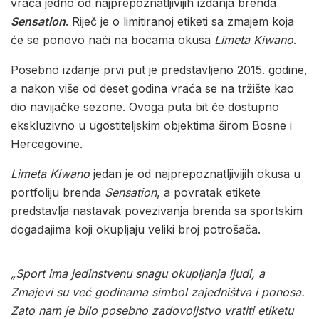
vraća jedno od najprepoznatljivijih izdanja brenda
Sensation
. Riječ je o limitiranoj etiketi sa zmajem koja
će se ponovo naći na bocama okusa
Limeta Kiwano
.
Posebno izdanje prvi put je predstavljeno 2015. godine,
a nakon više od deset godina vraća se na tržište kao
dio navijačke sezone. Ovoga puta bit će dostupno
ekskluzivno u ugostiteljskim objektima širom Bosne i
Hercegovine.
Limeta Kiwano
jedan je od najprepoznatljivijih okusa u
portfoliju brenda
Sensation
, a povratak etikete
predstavlja nastavak povezivanja brenda sa sportskim
događajima koji okupljaju veliki broj potrošača.
„Sport ima jedinstvenu snagu okupljanja ljudi, a
Zmajevi su već godinama simbol zajedništva i ponosa.
Zato nam je bilo posebno zadovoljstvo vratiti etiketu