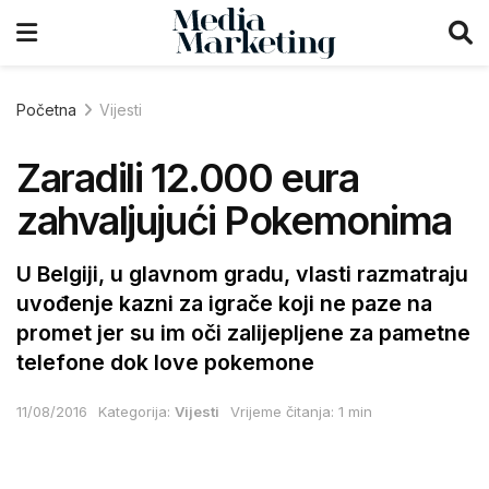
Početna
Vijesti
Zaradili 12.000 eura
zahvaljujući Pokemonima
U Belgiji, u glavnom gradu, vlasti razmatraju
uvođenje kazni za igrače koji ne paze na
promet jer su im oči zalijepljene za pametne
telefone dok love pokemone
11/08/2016
Kategorija:
Vijesti
Vrijeme čitanja: 1 min