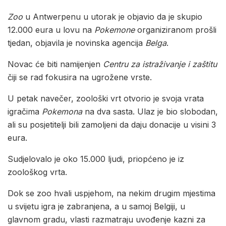
Zoo
u Antwerpenu u utorak je objavio da je skupio
12.000 eura u lovu na
Pokemone
organiziranom prošli
tjedan, objavila je novinska agencija
Belga
.
Novac će biti namijenjen
Centru za istraživanje i zaštitu
čiji se rad fokusira na ugrožene vrste.
U petak navečer, zoološki vrt otvorio je svoja vrata
igračima
Pokemona
na dva sasta. Ulaz je bio slobodan,
ali su posjetitelji bili zamoljeni da daju donacije u visini 3
eura.
Sudjelovalo je oko 15.000 ljudi, priopćeno je iz
zoološkog vrta.
Dok se zoo hvali uspjehom, na nekim drugim mjestima
u svijetu igra je zabranjena, a u samoj Belgiji, u
glavnom gradu, vlasti razmatraju uvođenje kazni za