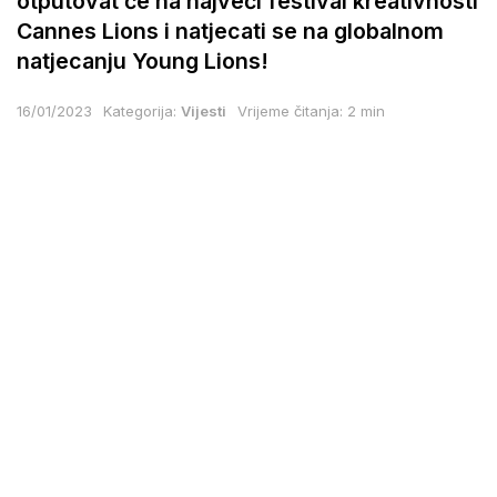
otputovat će na najveći festival kreativnosti
Cannes Lions i natjecati se na globalnom
natjecanju Young Lions!
16/01/2023
Kategorija:
Vijesti
Vrijeme čitanja: 2 min