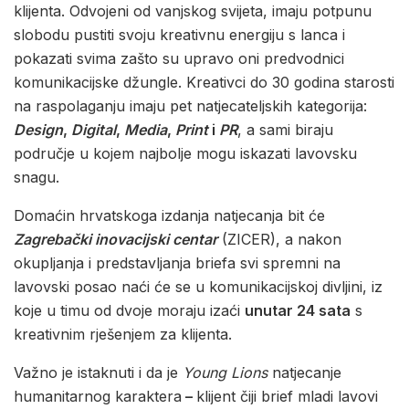
klijenta. Odvojeni od vanjskog svijeta, imaju potpunu
slobodu pustiti svoju kreativnu energiju s lanca i
pokazati svima zašto su upravo oni predvodnici
komunikacijske džungle. Kreativci do 30 godina starosti
na raspolaganju imaju pet natjecateljskih kategorija:
Design
,
Digital
,
Media
,
Print
i
PR
, a sami biraju
područje u kojem najbolje mogu iskazati lavovsku
snagu.
Domaćin hrvatskoga izdanja natjecanja bit će
Zagrebački inovacijski centar
(ZICER), a nakon
okupljanja i predstavljanja briefa svi spremni na
lavovski posao naći će se u komunikacijskoj divljini, iz
koje u timu od dvoje moraju izaći
unutar 24 sata
s
kreativnim rješenjem za klijenta.
Važno je istaknuti i da je
Young Lions
natjecanje
humanitarnog karaktera
–
klijent čiji brief mladi lavovi