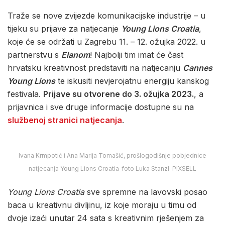
Traže se nove zvijezde komunikacijske industrije – u
tijeku su prijave za natjecanje
Young Lions Croatia
,
koje će se održati u Zagrebu 11. – 12. ožujka 2022. u
partnerstvu s
Elanom
! Najbolji tim imat će čast
hrvatsku kreativnost predstaviti na natjecanju
Cannes
Young Lions
te iskusiti nevjerojatnu energiju kanskog
festivala.
Prijave su otvorene do 3. ožujka 2023.
, a
prijavnica i sve druge informacije dostupne su na
službenoj stranici natjecanja
.
Ivana Krmpotić i Ana Marija Tomašić, prošlogodišnje pobjednice
natjecanja Young Lions Croatia_foto Luka Stanzl-PIXSELL
Young Lions Croatia
sve spremne na lavovski posao
baca u kreativnu divljinu, iz koje moraju u timu od
dvoje izaći unutar 24 sata s kreativnim rješenjem za