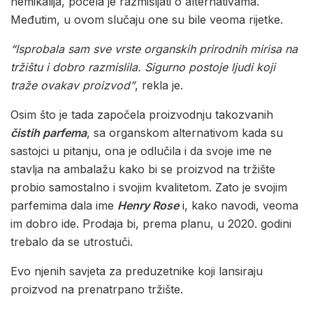
hemikalija, počela je razmišljati o alternativama.
Međutim, u ovom slučaju one su bile veoma rijetke.
“Isprobala sam sve vrste organskih prirodnih mirisa na
tržištu i dobro razmislila. Sigurno postoje ljudi koji
traže ovakav proizvod”
, rekla je.
Osim što je tada započela proizvodnju takozvanih
čistih parfema
, sa organskom alternativom kada su
sastojci u pitanju, ona je odlučila i da svoje ime ne
stavlja na ambalažu kako bi se proizvod na tržište
probio samostalno i svojim kvalitetom. Zato je svojim
parfemima dala ime
Henry Rose
i, kako navodi, veoma
im dobro ide. Prodaja bi, prema planu, u 2020. godini
trebalo da se utrostuči.
Evo njenih savjeta za preduzetnike koji lansiraju
proizvod na prenatrpano tržište.