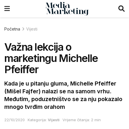
Početna
Vijesti
Važna lekcija o
marketingu Michelle
Pfeiffer
Kada je u pitanju gluma, Michelle Pfeiffer
(Mišel Fajfer) nalazi se na samom vrhu.
Međutim, poduzetništvo se za nju pokazalo
mnogo tvrđim orahom
22/10/2020
Kategorija:
Vijesti
Vrijeme čitanja: 2 min