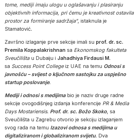
tome, mediji imaju ulogu u oglašavanju i plasiranju
objektivnih informacija, pri čemu je kreativnost ostavila
prostor za formiranje sadržaja“
, istaknula je
Stamatović.
Završno izlaganje prve sekcije imali su
prof. dr. sc.
Premila Koppalakrishnan
sa
Ekonomskog fakulteta
Sveučilišta
u Dubaiju i
Jahadhiya Firdausi M
.
sa
Success Point College
iz UAE na temu
Odnosi s
javnošću – svijest o ključnom sastojku za uspješno
startup poslovanje
.
Mediji i odnosi s medijima
bio je naziv druge radne
sekcije ovogodišnjeg izdanja konferencije
PR & Media
Days Mostariensis
.
Prof. dr. sc. Božo Skoko
, sa
Sveučilišta u Zagrebu otvorio je sekciju izlaganjem
svog rada na temu
Izazovi odnosa s medijima u
digitaliziranom i globaliziranom svijetu
. Dva