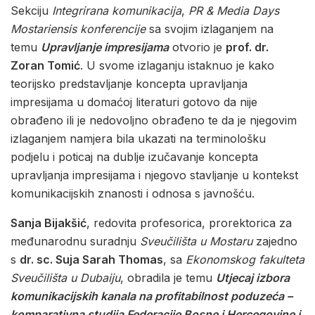
Sekciju
Integrirana komunikacija
,
PR & Media Days
Mostariensis konferencije
sa svojim izlaganjem na
temu
Upravljanje impresijama
otvorio je
prof. dr.
Zoran Tomić
. U svome izlaganju istaknuo je kako
teorijsko predstavljanje koncepta upravljanja
impresijama u domaćoj literaturi gotovo da nije
obrađeno ili je nedovoljno obrađeno te da je njegovim
izlaganjem namjera bila ukazati na terminološku
podjelu i poticaj na dublje izučavanje koncepta
upravljanja impresijama i njegovo stavljanje u kontekst
komunikacijskih znanosti i odnosa s javnošću.
Sanja Bijakšić
, redovita profesorica, prorektorica za
međunarodnu suradnju
Sveučilišta u Mostaru
zajedno
s
dr. sc. Suja Sarah Thomas
, sa
Ekonomskog fakulteta
Sveučilišta u Dubaiju
, obradila je temu
Utjecaj izbora
komunikacijskih kanala na profitabilnost poduzeća –
komparativna studija Federacije Bosne i Hercegovine i