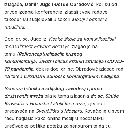
izlagača,
Damir Jugo
i
Đorđe Obradović
, koji su od
prvog izdanja konferencije izlagali svoje radove,
također su sudjelovali u sekciji
Mediji i odnosi s
medijima
.
Doc. dr. sc. Jugo iz
Visoke škole za komunikacijski
menadžment Edward Bernays
izlagao je na
temu
(Re)konceptualizacija kriznog
komuniciranja:
Životni ciklus kriznih situacija i COVID-
19 pandemija
, dok je doc. dr. sc. Obradović izlagao rad
na temu
Cirkularni odnosi s konvergiranim medijima
.
Sensura tehnika medijskog zavođenja putem
društvenih mreža
bila je tema izlaganja
dr. sc. Siniše
Kovačića
s
Hrvatske katoličke mreže
, ujedno i
predavača na
Sveučilištu u Mostaru
. Kovačić je u svom
radu naglasio kako online mediji u nedostatku
uređivačke politike potežu za sensurom te da su