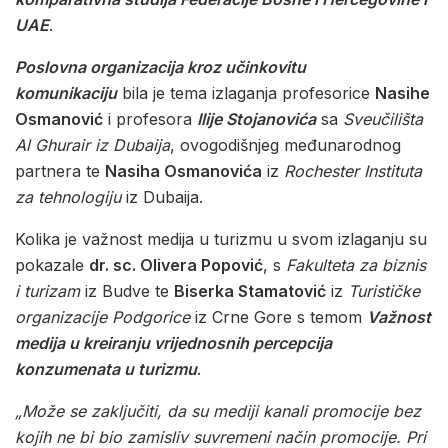
UAE
.
Poslovna organizacija kroz učinkovitu
komunikaciju
bila je tema izlaganja profesorice
Nasihe
Osmanović
i profesora
Ilije Stojanovića
sa
Sveučilišta
Al Ghurair iz Dubaija
, ovogodišnjeg međunarodnog
partnera te
Nasiha Osmanovića
iz
Rochester Instituta
za tehnologiju
iz Dubaija.
Kolika je važnost medija u turizmu u svom izlaganju su
pokazale
dr. sc. Olivera Popović
, s
Fakulteta za biznis
i turizam
iz Budve te
Biserka Stamatović
iz
Turističke
organizacije Podgorice
iz Crne Gore s temom
Važnost
medija u kreiranju vrijednosnih percepcija
konzumenata u turizmu
.
„Može se zaključiti, da su mediji kanali promocije bez
kojih ne bi bio zamisliv suvremeni način promocije. Pri