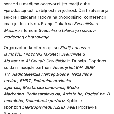
sensori u medijima odgovorni što mediji gube
vjerodostojnost, ozbiljnost i vrijednost. Čast zatvaranja
sekcije i izlaganja radova na ovogodišnjoj konferenciji
imao je doc.
dr. sc. Franjo Takač
sa
Sveučilišta u
Mostaru
s temom
Sveučilišna televizija i izazovi
modernog obrazovanja
.
Organizatori konferencije su
Studij odnosa s
javnošću
,
Filozofski fakultet
i
Sveučilište u
Mostaru
te
Al Ghurair Sveučilište
iz Dubaija. Doprinos
su dali i medijski partneri
Večernji list BiH
,
SUM
TV
,
Radiotelevizija Herceg Bosne
,
Nezavisne
novine
,
BHRT
,
Federalna novinska
agencija
,
Mostarska panorama
,
Media
Marketing
,
Radiosarajevo.ba
,
ArtInfo.ba
,
Pogled.ba
,
D
nevnik.ba
,
Dalmatinski portal
iz Splita te
sponzori
Elektroprivredu HZHB
,
Feal
i Podravka
Sarajevo.