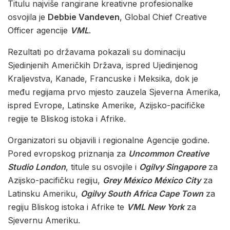
Titulu najviše rangirane kreativne profesionalke
osvojila je
Debbie Vandeven
, Global Chief Creative
Officer agencije
VML
.
Rezultati po državama pokazali su dominaciju
Sjedinjenih Američkih Država, ispred Ujedinjenog
Kraljevstva, Kanade, Francuske i Meksika, dok je
među regijama prvo mjesto zauzela Sjeverna Amerika,
ispred Evrope, Latinske Amerike, Azijsko-pacifičke
regije te Bliskog istoka i Afrike.
Organizatori su objavili i regionalne Agencije godine.
Pored evropskog priznanja za
Uncommon Creative
Studio London
, titule su osvojile i
Ogilvy Singapore
za
Azijsko-pacifičku regiju,
Grey México México City
za
Latinsku Ameriku,
Ogilvy South Africa Cape Town
za
regiju Bliskog istoka i Afrike te
VML New York
za
Sjevernu Ameriku.