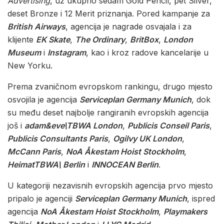
Advertising
, uz ukupno sedam Gold Pencil, pet Silver,
deset Bronze i 12 Merit priznanja. Pored kampanje za
British Airways
, agencija je nagrade osvajala i za
klijente
EK Skate
,
The Ordinary
,
BritBox
,
London
Museum
i
Instagram
, kao i kroz radove kancelarije u
New Yorku.
Prema zvaničnom evropskom rankingu, drugo mjesto
osvojila je agencija
Serviceplan Germany Munich
, dok
su među deset najbolje rangiranih evropskih agencija
još i
adam&eve\TBWA London
,
Publicis Conseil Paris
,
Publicis Consultants Paris
,
Ogilvy UK London
,
McCann Paris
,
NoA Åkestam Hoist Stockholm
,
HeimatTBWA\ Berlin
i
INNOCEAN Berlin
.
U kategoriji nezavisnih evropskih agencija prvo mjesto
pripalo je agenciji
Serviceplan Germany Munich
, ispred
agencija
NoA Åkestam Hoist Stockholm
,
Playmakers