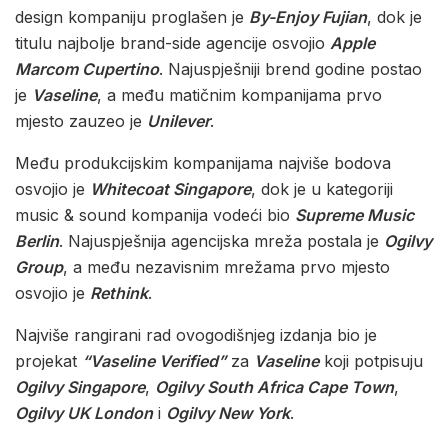
design kompaniju proglašen je
By-Enjoy Fujian
, dok je
titulu najbolje brand-side agencije osvojio
Apple
Marcom Cupertino
. Najuspješniji brend godine postao
je
Vaseline
, a među matičnim kompanijama prvo
mjesto zauzeo je
Unilever
.
Među produkcijskim kompanijama najviše bodova
osvojio je
Whitecoat Singapore
, dok je u kategoriji
music & sound kompanija vodeći bio
Supreme Music
Berlin
. Najuspješnija agencijska mreža postala je
Ogilvy
Group
, a među nezavisnim mrežama prvo mjesto
osvojio je
Rethink
.
Najviše rangirani rad ovogodišnjeg izdanja bio je
projekat
“Vaseline Verified”
za
Vaseline
koji potpisuju
Ogilvy Singapore
,
Ogilvy South Africa Cape Town
,
Ogilvy UK London
i
Ogilvy New York
.