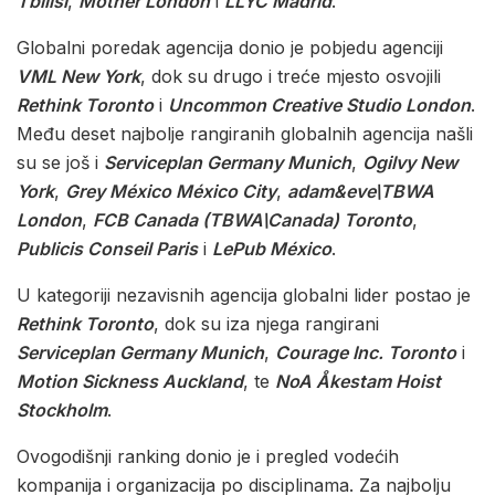
Tbilisi
,
Mother London
i
LLYC Madrid
.
Globalni poredak agencija donio je pobjedu agenciji
VML New York
, dok su drugo i treće mjesto osvojili
Rethink Toronto
i
Uncommon Creative Studio London
.
Među deset najbolje rangiranih globalnih agencija našli
su se još i
Serviceplan Germany Munich
,
Ogilvy New
York
,
Grey México México City
,
adam&eve\TBWA
London
,
FCB Canada (TBWA\Canada) Toronto
,
Publicis Conseil Paris
i
LePub México
.
U kategoriji nezavisnih agencija globalni lider postao je
Rethink Toronto
, dok su iza njega rangirani
Serviceplan Germany Munich
,
Courage Inc. Toronto
i
Motion Sickness Auckland
, te
NoA Åkestam Hoist
Stockholm
.
Ovogodišnji ranking donio je i pregled vodećih
kompanija i organizacija po disciplinama. Za najbolju