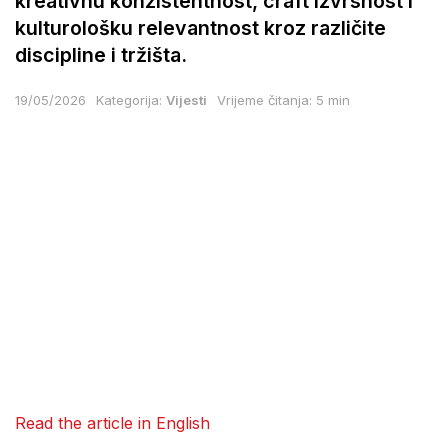
kreativnu konzistentnost, craft izvrsnost i
kulturološku relevantnost kroz različite
discipline i tržišta.
19/05/2026
Kategorija:
Vijesti
Vrijeme čitanja: 5 min
Read the article in English