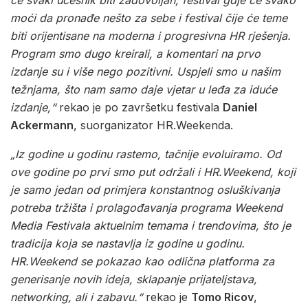
će svaki učesnik biti zadovoljan, festival gdje će svako
moći da pronađe nešto za sebe i festival čije će teme
biti orijentisane na moderna i progresivna HR rješenja.
Program smo dugo kreirali, a komentari na prvo
izdanje su i više nego pozitivni. Uspjeli smo u našim
težnjama, što nam samo daje vjetar u leđa za iduće
izdanje,“
rekao je po završetku festivala
Daniel
Ackermann
, suorganizator HR.Weekenda.
„Iz godine u godinu rastemo, tačnije evoluiramo. Od
ove godine po prvi smo put održali i
HR.Weekend, koji
je samo jedan od primjera konstantnog osluškivanja
potreba tržišta i prolagođavanja programa Weekend
Media Festivala aktuelnim temama i trendovima, što je
tradicija koja se nastavlja iz godine u godinu.
HR.Weekend se pokazao kao odlična platforma za
generisanje novih ideja, sklapanje prijateljstava,
networking, ali i zabavu.“
rekao je
Tomo Ricov
,