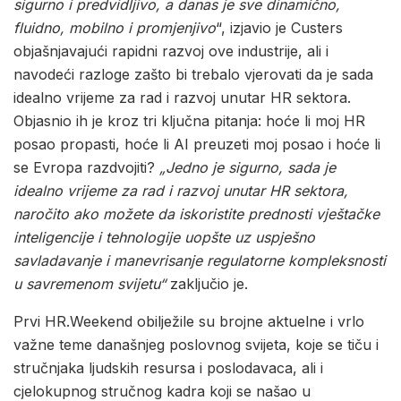
sigurno i predvidljivo, a danas je sve dinamično,
fluidno, mobilno i promjenjivo
“, izjavio je Custers
objašnjavajući rapidni razvoj ove industrije, ali i
navodeći razloge zašto bi trebalo vjerovati da je sada
idealno vrijeme za rad i razvoj unutar HR sektora.
Objasnio ih je kroz tri ključna pitanja: hoće li moj HR
posao propasti, hoće li AI preuzeti moj posao i hoće li
se Evropa razdvojiti?
„Jedno je sigurno, sada je
idealno vrijeme za rad i razvoj unutar HR sektora,
naročito ako možete da iskoristite prednosti vještačke
inteligencije i tehnologije uopšte uz uspješno
savladavanje i manevrisanje regulatorne kompleksnosti
u savremenom svijetu“
zaključio je.
Prvi HR.Weekend obilježile su brojne aktuelne i vrlo
važne teme današnjeg poslovnog svijeta, koje se tiču i
stručnjaka ljudskih resursa i poslodavaca, ali i
cjelokupnog stručnog kadra koji se našao u