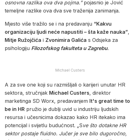
osnovna razlika ova dva pojma.”
pojasnio je Jović
temeljne razlike ova dva sve traženija zanimanja.
Mjesto više tražilo se i na predavanju
“Kakvu
organizaciju ljudi neće napustiti – šta kaže nauka”
,
Mitje Ružojčića
i
Zvonimira Galića
s Odsjeka za
psihologiju
Filozofskog fakulteta u Zagrebu
.
Michael Custers
A za sve one koji su razmišljali o karijeri unutar HR
sektora, stručnjak
Michael Custers
, direktor
marketinga SD Worx, predavanjem
It's great time to
be in HR
pružio je dublji uvid u industriju ljudskih
resursa i učesnicima dokazao kako HR itekako ima
potencijal i svijetlu budućnost. „S
ve što dotakne HR
sektor postaje fluidno. Jučer je sve bilo dugoročno,