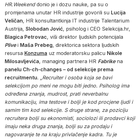
HR.Weekend
donio je i dozu nauke, pa su o
promjenama unutar HR industrije govorili su
Lucija
Veličan
, HR konsultantkinja IT industrije Talentarium
Austrija,
Slobodan Jović
, psiholog i CEO Selekcija.hr,
Blagica Petrovac
, viši direktor ljudskih potencijala
Plive
i
Maša Prebeg
, direktorica sektora ljudskih
resursa
Konzuma
uz moderatorsku palicu
Nikole
Milosavljevića
, managing partnera HR
Fabrike
na
panelu Ch-ch-changes – od selekcije prema
recruitmentu
.
„Recruiter i osoba koja se bavi
selekcijom po meni ne mogu biti jedno. Psiholog ima
određena znanja, mudrost, prati neverbalnu
komunikaciju, ima testove i bolji je kod procjene ljudi i
samim tim kod selekcije. S druge strane, za poziciju
recruitera bolji su ekonomisti, sociolozi ili prodavci koji
imaju neka druga znanja, bolji su za prodaju i
nagovaranje te na kraju privlačenje kadra. Tu je