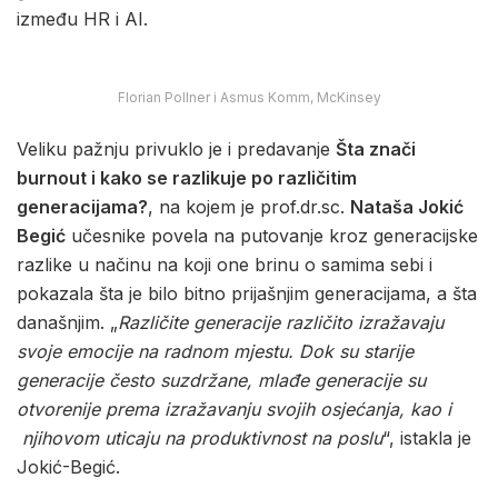
između HR i AI.
Florian Pollner i Asmus Komm, McKinsey
Veliku pažnju privuklo je i predavanje
Šta znači
burnout i kako se razlikuje po različitim
generacijama?
, na kojem je prof.dr.sc.
Nataša Jokić
Begić
učesnike povela na putovanje kroz generacijske
razlike u načinu na koji one brinu o samima sebi i
pokazala šta je bilo bitno prijašnjim generacijama, a šta
današnjim. „
Različite generacije različito izražavaju
svoje emocije na radnom mjestu. Dok su starije
generacije često suzdržane, mlađe generacije su
otvorenije prema izražavanju svojih osjećanja, kao i
njihovom uticaju na produktivnost na poslu
“, istakla je
Jokić-Begić.