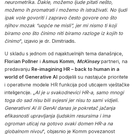
neurometrika. Dakle, možemo ljude pitati nešto,
možemo ih promatrati i možemo ih istraživati. No ljudi
ipak vole govoriti i zapravo često govore ono što
njihov mozak “uopće ne misli”, jer mi nismo ti koji
biramo ono što činimo niti biramo razloge iz kojih to
činimo
“, izjavio je dr. Dimitriadis.
U skladu s jednom od najaktuelnijih tema današnjice,
Florian Pollner
i
Asmus Komm
,
McKinsey
partneri, na
predavanju
Re-imagining HR – back to human in a
world of Generative AI
podijelili su nastajuće prioritete
i operativne modele HR funkcija pod uticajem vještačke
inteligencije. „
AI je u svakodnevici HR-a, samo mnogi
toga do sad nisu bili svjesni jer nisu to sami vidjeli.
Generativni AI ili GenAI danas je pokretač jačanja
efikasnosti upravljanja ljudskim resursima i ima
ogroman uticaj na gotovo svaki domen HR-a na
globalnom nivou
“, objasnio je Komm povezanost