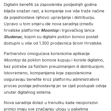
Digitalni benefiti za zaposlenike posljednjih godina
bilježe snažan rast, a kompanije sve više traže načine
da pojednostave njihovo upravljanje i distribuciju.
Upravo u tom smjeru ide nova saradnja između
hrvatske platforme
Moontop
i trgovačkog lanca
Studenac
, kojom su digitalni poklon bonovi postali
dostupni u više od 1.300 prodavnica širom Hrvatske.
Partnerstvo omogućava korisnicima aplikacije
Moontop
da poklon bonove kupuju i koriste digitalno,
bez potrebe za fizičkim preuzimanjem ili distribucijom.
Istovremeno, kompanijama koje zaposlenicima
osiguravaju benefite kroz platformu administrativni
proces postaje jednostavniji jer se cijeli postupak odvija
unutar digitalnog sistema.
Nova saradnja dolazi u trenutku kada neoporezivi
primici imaju sve značajniju ulogu u paketima