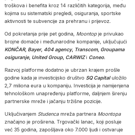
troškova i benefita kroz 14 različitih kategorija, među
kojima su sistematski pregledi, osiguranja, sportske
aktivnosti te subvencije za prehranu i prijevoz.
Od pokretanja prije pet godina,
Moontop
je privukao
brojne domaće i međunarodne kompanije, uključujući
KONČAR
,
Bayer
,
404 agency
,
Transcom
,
Groupama
osiguranje
,
United Group
,
CARWIZ
i
Coneo
.
Razvoj platforme dodatno je ubrzan krajem prošle
godine kada je investicijsko društvo
SQ Capital
uložilo
2,7 miliona eura u kompaniju. Investicija je namijenjena
tehnološkom unapređenju platforme, daljnjem širenju
partnerske mreže i jačanju tržišne pozicije.
Uključivanjem
Studenca
mreža partnera
Moontopa
značajno je proširena. Trgovački lanac, koji posluje
već 35 godina, zapošljava oko 7.000 ljudi i ostvaruje