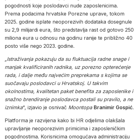
pogodnosti koje poslodavci nude zaposlenicima.
Prema podacima hrvatske Porezne uprave, tokom
2025. godine isplate neoporezivih dodataka dosegnule
su 2,9 milijardi eura, što predstavlja rast od gotovo 250
miliona eura u odnosu na godinu ranije te približno 40
posto više nego 2023. godine.
„Istraživanja pokazuju da su fluktuacija radne snage i
manjak kvalificiranih radnika, uz porezno opterećenje
rada, i dalje među najvećim preprekama s kojima se
suočavaju poslodavci u Hrvatskoj. U takvim
okolnostima, kvalitetan paket benefita za zaposlenike i
snažno brendiranje poslodavca postali su pravilo, a ne
iznimka
“, izjavio je osnivač
Moontopa
Branimir Gospić
.
Platforma je razvijena kako bi HR odjelima olakšala
upravljanje neoporezivim primicima i zaposleničkim
pogodnostima. Korisnicima omogućava administraciju