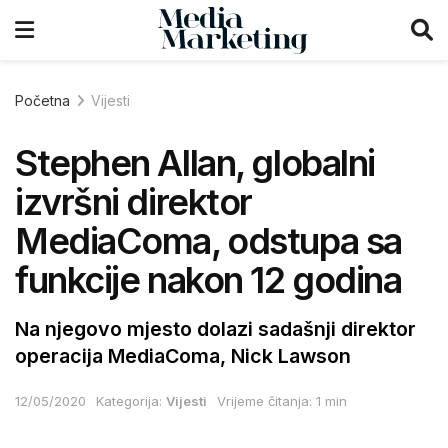
Početna
Vijesti
Stephen Allan, globalni
izvršni direktor
MediaComa, odstupa sa
funkcije nakon 12 godina
Na njegovo mjesto dolazi sadašnji direktor
operacija MediaComa, Nick Lawson
12/05/2020
Kategorija:
Vijesti
Vrijeme čitanja: 1 min