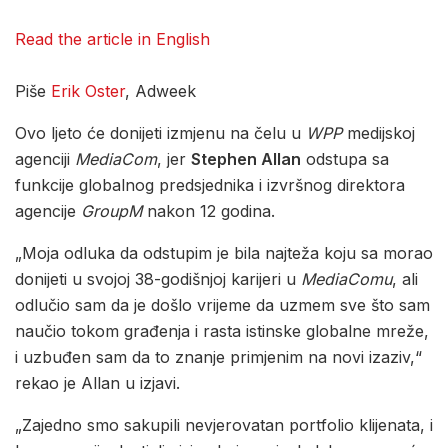
Read the article in English
Piše
Erik Oster
, Adweek
Ovo ljeto će donijeti izmjenu na čelu u
WPP
medijskoj
agenciji
MediaCom
, jer
Stephen Allan
odstupa sa
funkcije globalnog predsjednika i izvršnog direktora
agencije
GroupM
nakon 12 godina.
„Moja odluka da odstupim je bila najteža koju sa morao
donijeti u svojoj 38-godišnjoj karijeri u
MediaComu
, ali
odlučio sam da je došlo vrijeme da uzmem sve što sam
naučio tokom građenja i rasta istinske globalne mreže,
i uzbuđen sam da to znanje primjenim na novi izaziv,“
rekao je Allan u izjavi.
„Zajedno smo sakupili nevjerovatan portfolio klijenata, i