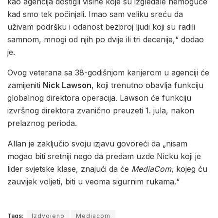
kao agencija dostigli visine koje su izgledale nemoguće
kad smo tek počinjali. Imao sam veliku sreću da
uživam podršku i odanost bezbroj ljudi koji su radili
samnom, mnogi od njih po dvije ili tri decenije,“ dodao
je.
Ovog veterana sa 38-godišnjom karijerom u agenciji će
zamijeniti
Nick Lawson
, koji trenutno obavlja funkciju
globalnog direktora operacija. Lawson će funkciju
izvršnog direktora zvanično preuzeti 1. jula, nakon
prelaznog perioda.
Allan je zaključio svoju izjavu govoreći da „nisam
mogao biti sretniji nego da predam uzde Nicku koji je
lider svjetske klase, znajući da će
MediaCom
, kojeg ću
zauvijek voljeti, biti u veoma sigurnim rukama.“
Tags:
Izdvojeno
Mediacom