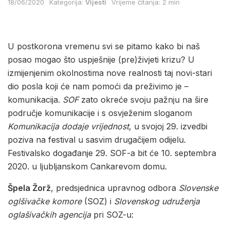
18/06/2020
Kategorija:
Vijesti
Vrijeme čitanja: 2 min
U postkorona vremenu svi se pitamo kako bi naš
posao mogao što uspješnije (pre)živjeti krizu? U
izmijenjenim okolnostima nove realnosti taj novi-stari
dio posla koji će nam pomoći da preživimo je –
komunikacija.
SOF
zato okreće svoju pažnju na šire
područje komunikacije i s osvježenim sloganom
Komunikacija dodaje vrijednost
, u svojoj 29. izvedbi
poziva na festival u sasvim drugačijem odijelu.
Festivalsko događanje 29. SOF-a bit će 10. septembra
2020. u ljubljanskom Cankarevom domu.
Špela Žorž
, predsjednica upravnog odbora
Slovenske
oglšivačke komore
(SOZ) i
Slovenskog udruženja
oglašivačkih agencija
pri SOZ-u: