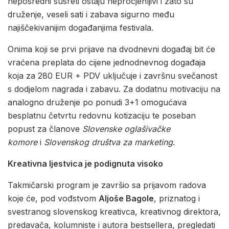
neposredni susreti ostaju neprocjenljivi i zato su
druženje, veseli sati i zabava sigurno među
najiščekivanijim događanjima festivala.
Onima koji se prvi prijave na dvodnevni događaj bit će
vraćena preplata do cijene jednodnevnog događaja
koja za 280 EUR + PDV uključuje i završnu svečanost
s dodjelom nagrada i zabavu. Za dodatnu motivaciju na
analogno druženje po ponudi 3+1 omogućava
besplatnu četvrtu redovnu kotizaciju te poseban
popust za članove
Slovenske oglašivačke
komore
i
Slovenskog društva za marketing
.
Kreativna ljestvica je podignuta visoko
Takmičarski program je završio sa prijavom radova
koje će, pod vođstvom
Aljoše Bagole
, priznatog i
svestranog slovenskog kreativca, kreativnog direktora,
predavača, kolumniste i autora bestsellera, pregledati