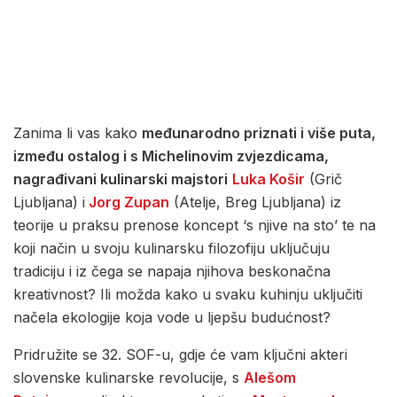
Zanima li vas kako
međunarodno priznati i više puta,
između ostalog i s Michelinovim zvjezdicama,
nagrađivani kulinarski majstori
Luka Košir
(Grič
Ljubljana) i
Jorg Zupan
(Atelje, Breg Ljubljana) iz
teorije u praksu prenose koncept ‘s njive na sto’ te na
koji način u svoju kulinarsku filozofiju uključuju
tradiciju i iz čega se napaja njihova beskonačna
kreativnost? Ili možda kako u svaku kuhinju uključiti
načela ekologije koja vode u ljepšu budućnost?
Pridružite se 32. SOF-u, gdje će vam ključni akteri
slovenske kulinarske revolucije, s
Aleš
o
m