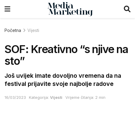
Početna
Vijesti
SOF: Kreativno “s njive na
sto”
Još uvijek imate dovoljno vremena da na
festival prijavite svoje najbolje radove
16/03/2023
Kategorija:
Vijesti
Vrijeme čitanja: 2 min