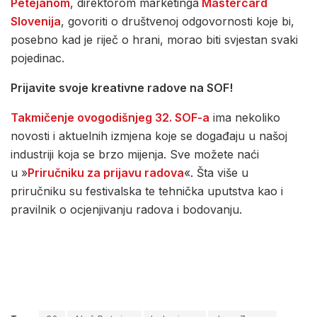
Petejanom
, direktorom marketinga
Mastercard
Slovenija
, govoriti o društvenoj odgovornosti koje bi,
posebno kad je riječ o hrani, morao biti svjestan svaki
pojedinac.
Prijavite svoje kreativne radove na SOF!
Takmičenje ovogodišnjeg 32. SOF-a
ima nekoliko
novosti i aktuelnih izmjena koje se događaju u našoj
industriji koja se brzo mijenja. Sve možete naći
u »
Priručniku za prijavu radova
«. Šta više u
priručniku su festivalska te tehnička uputstva kao i
pravilnik o ocjenjivanju radova i bodovanju.