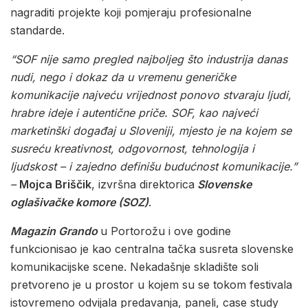
nagraditi projekte koji pomjeraju profesionalne
standarde.
“SOF nije samo pregled najboljeg što industrija danas
nudi, nego i dokaz da u vremenu generičke
komunikacije najveću vrijednost ponovo stvaraju ljudi,
hrabre ideje i autentične priče. SOF, kao najveći
marketinški događaj u Sloveniji, mjesto je na kojem se
susreću kreativnost, odgovornost, tehnologija i
ljudskost – i zajedno definišu budućnost komunikacije.”
–
Mojca Briščik
, izvršna direktorica
Slovenske
oglašivačke komore (SOZ)
.
Magazin Grando
u Portorožu i ove godine
funkcionisao je kao centralna tačka susreta slovenske
komunikacijske scene. Nekadašnje skladište soli
pretvoreno je u prostor u kojem su se tokom festivala
istovremeno odvijala predavanja, paneli, case study