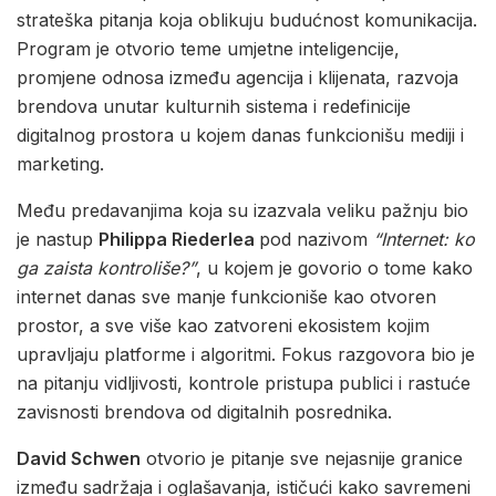
strateška pitanja koja oblikuju budućnost komunikacija.
Program je otvorio teme umjetne inteligencije,
promjene odnosa između agencija i klijenata, razvoja
brendova unutar kulturnih sistema i redefinicije
digitalnog prostora u kojem danas funkcionišu mediji i
marketing.
Među predavanjima koja su izazvala veliku pažnju bio
je nastup
Philippa Riederlea
pod nazivom
“Internet: ko
ga zaista kontroliše?”
, u kojem je govorio o tome kako
internet danas sve manje funkcioniše kao otvoren
prostor, a sve više kao zatvoreni ekosistem kojim
upravljaju platforme i algoritmi. Fokus razgovora bio je
na pitanju vidljivosti, kontrole pristupa publici i rastuće
zavisnosti brendova od digitalnih posrednika.
David Schwen
otvorio je pitanje sve nejasnije granice
između sadržaja i oglašavanja, ističući kako savremeni