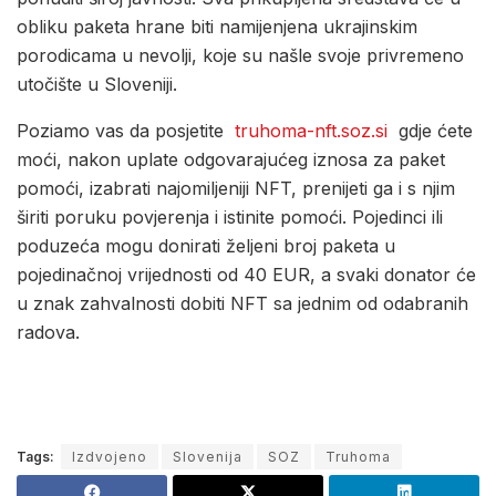
obliku paketa hrane biti namijenjena ukrajinskim
porodicama u nevolji, koje su našle svoje privremeno
utočište u Sloveniji.
Poziamo vas da posjetite
truhoma-nft.soz.si
gdje ćete
moći, nakon uplate odgovarajućeg iznosa za paket
pomoći, izabrati najomiljeniji NFT, prenijeti ga i s njim
širiti poruku povjerenja i istinite pomoći. Pojedinci ili
poduzeća mogu donirati željeni broj paketa u
pojedinačnoj vrijednosti od 40 EUR, a svaki donator će
u znak zahvalnosti dobiti NFT sa jednim od odabranih
radova.
Tags:
Izdvojeno
Slovenija
SOZ
Truhoma