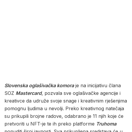
Slovenska oglašivačka komora
je na inicijativu člana
SOZ
Mastercard
, pozvala sve oglašivačke agencije i
kreativce da udruže svoje snage i kreativnim rješenjima
pomognu ljudima u nevolji. Preko kreativnog natečaja
su prikupili brojne radove, odabrano je 11 njih koje će
pretvoriti u NFT-je te ih preko platforme
Truhoma
ponuditi široj javnosti. Sva prikupljena sredstava će u