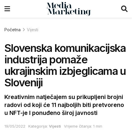
Početna
Vijesti
Slovenska komunikacijska
industrija pomaže
ukrajinskim izbjeglicama u
Sloveniji
Kreativnim natječajem su prikupljeni brojni
radovi od koji će 11 najboljih biti pretvoreno
u NFT-je I ponuđeno široj javnosti
19/05/2022
Kategorija:
Vijesti
Vrijeme čitanja: 1 min