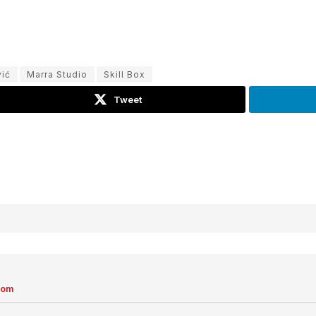
vić
Marra Studio
Skill Box
Tweet
com