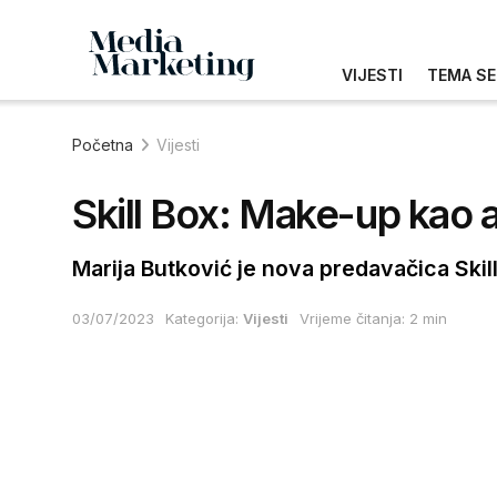
VIJESTI
TEMA SE
Početna
Vijesti
Skill Box: Make-up kao al
Marija Butković je nova predavačica Skil
03/07/2023
Kategorija:
Vijesti
Vrijeme čitanja: 2 min