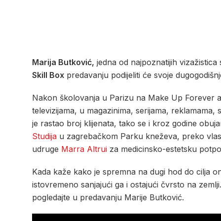
Marija Butković,
jedna od najpoznatijih vizažistica
Skill Box
predavanju podijeliti će svoje dugogodišnj
Nakon školovanja u Parizu na Make Up Forever akade
televizijama, u magazinima, serijama, reklamama, s
je rastao broj klijenata, tako se i kroz godine obu
Studija
u zagrebačkom Parku kneževa, preko vlasti
udruge
Marra Altrui
za medicinsko-estetsku potpor
Kada kaže kako je spremna na dugi hod do cilja ona to
istovremeno sanjajući ga i ostajući čvrsto na zeml
pogledajte u predavanju Marije Butković.