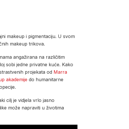
rajni makeup i pigmentaciju. U svom
učnih makeup trikova.
inama angažirana na različitim
loj sobi jedne privatne kuće. Kako
 strastvenih projekata od
Marra
p akademije
do humanitarne
opecije.
 cilj je vidjela vrlo jasno
like može napraviti u životima