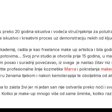
 s preko 20 godina iskustva i vodeća stručnjakinja za polut
e iskustvo i kreativni proces uz demonstraciju nekih od klj
miji, radila je kao freelance make up artistica i bila god
potovima… Svoj prvi studio je otvorila prije 15 godina, u ma
jam posao i suradnji povećavao, iz svega je nastao čitav niz
te profesionalne linije kozmetike
Marra
i pokretanja
makeu
u ženama tijekom i nakon kemoterapija te oboljelima od al
 zaista živi jer ni jedan san nije ostvarila preko noći i svaki
ji. Koliko je make-up mnogo više od same šminke, koliko raz