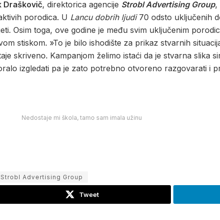
k Draškovič
, direktorica agencije
Strobl Advertising Group
,
ktivih porodica. U
Lancu dobrih ljudi
70 odsto uključenih do
jeti. Osim toga, ove godine je među svim uključenim porodi
vom stiskom. »To je bilo ishodište za prikaz stvarnih situaci
aje skriveno. Kampanjom želimo istaći da je stvarna slika 
alo izgledati pa je zato potrebno otvoreno razgovarati i p
Nedostaje mi škola, tamo sam imala užinu
Strobl Advertising Group
Tweet