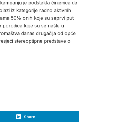
 kampanju je podstakla činjenica da
lazi iz kategorije radno aktivnih
cama 50% onih koje su seprvi put
ja porodica koje su se našle u
siromaštva danas drugačija od opće
resjeći stereoptipne predstave o
Share