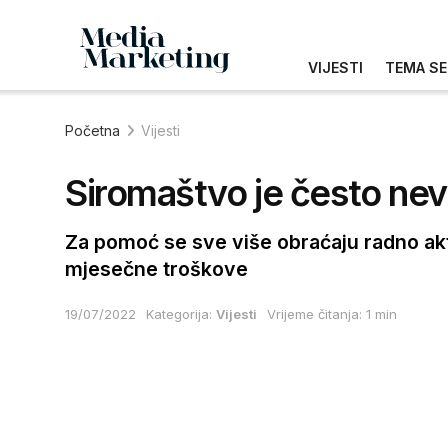
VIJESTI
TEMA SE
Početna
Vijesti
Siromaštvo je često nevid
Za pomoć se sve više obraćaju radno ak
mjesečne troškove
19/07/2022
Kategorija:
Vijesti
Vrijeme čitanja: 1 min