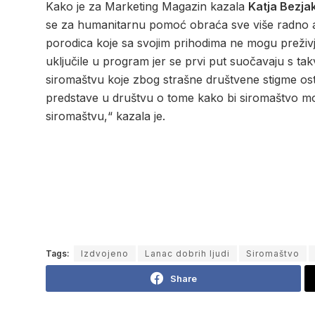
Kako je za Marketing Magazin kazala
Katja Bezja
se za humanitarnu pomoć obraća sve više radno a
porodica koje sa svojim prihodima ne mogu preživ
uključile u program jer se prvi put suočavaju s tak
siromaštvu koje zbog strašne društvene stigme ost
predstave u društvu o tome kako bi siromaštvo mor
siromaštvu,“ kazala je.
Tags:
Izdvojeno
Lanac dobrih ljudi
Siromaštvo
Share