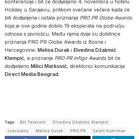
konferencije i bit će dodijeljeno 4. novembra u hotelu
Holiday u Sarajevu, prilikom svečane večere kada će
biti dodijeljena i ostala priznanja
PRO PR Globe Awards
koja je ove godine dobilo 19 eksperata na području
odnosa s javnošću. Među njima dvije su dobitnice
priznanja PRO PR Globe Awards iz Bosne i
Hercegovine:
Melisa Durak
i
Elvedina Džakmić
Klempi
ć
, a priznanje
PRO PR Infigo Awards
bit će
dodijeljeno
Milici Marković
, direktorici komunikacija
Direct Media Beograd
.
Tags:
BH Telecom
Elvedina Džakmić Klempić
Izdvojeno
Melisa Durak
PRO.PR
Sedin Kahriman