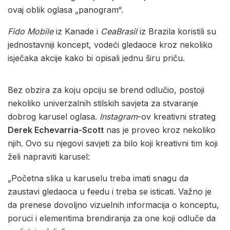
ovaj oblik oglasa „panogram“.
Fido Mobile
iz Kanade i
CeaBrasil
iz Brazila koristili su
jednostavniji koncept, vodeći gledaoce kroz nekoliko
isječaka akcije kako bi opisali jednu širu priču.
Bez obzira za koju opciju se brend odlučio, postoji
nekoliko univerzalnih stilskih savjeta za stvaranje
dobrog karusel oglasa.
Instagram
-ov kreativni strateg
Derek Echevarria-Scott
nas je proveo kroz nekoliko
njih. Ovo su njegovi savjeti za bilo koji kreativni tim koji
želi napraviti karusel:
„Početna slika u karuselu treba imati snagu da
zaustavi gledaoca u feedu i treba se isticati. Važno je
da prenese dovoljno vizuelnih informacija o konceptu,
poruci i elementima brendiranja za one koji odluče da