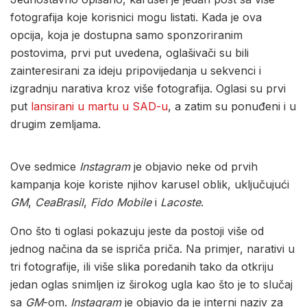
fotografija koje korisnici mogu listati. Kada je ova
opcija, koja je dostupna samo sponzoriranim
postovima, prvi put uvedena, oglašivači su bili
zainteresirani za ideju pripovijedanja u sekvenci i
izgradnju narativa kroz više fotografija. Oglasi su prvi
put
lansirani u martu u SAD-u
, a zatim su ponuđeni i u
drugim zemljama.
Ove sedmice
Instagram
je objavio neke od prvih
kampanja koje koriste njihov karusel oblik, uključujući
GM
,
CeaBrasil
,
Fido Mobile
i
Lacoste
.
Ono što ti oglasi pokazuju jeste da postoji više od
jednog načina da se ispriča priča. Na primjer, narativi u
tri fotografije, ili više slika poredanih tako da otkriju
jedan oglas snimljen iz širokog ugla kao što je to slučaj
sa
GM
-om.
Instagram
je objavio da je interni naziv za