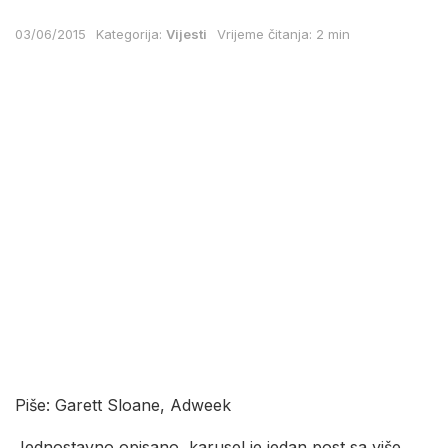
03/06/2015
Kategorija:
Vijesti
Vrijeme čitanja: 2 min
Piše: Garett Sloane, Adweek
Jednostavno opisano, karusel je jedan post sa više