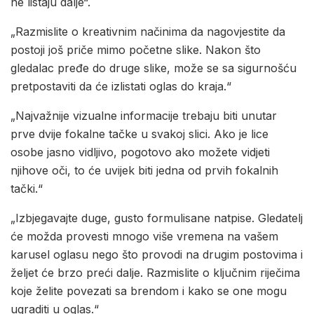
ne listaju dalje“.
„Razmislite o kreativnim načinima da nagovjestite da
postoji još priče mimo početne slike. Nakon što
gledalac pređe do druge slike, može se sa sigurnošću
pretpostaviti da će izlistati oglas do kraja.“
„Najvažnije vizualne informacije trebaju biti unutar
prve dvije fokalne tačke u svakoj slici. Ako je lice
osobe jasno vidljivo, pogotovo ako možete vidjeti
njihove oči, to će uvijek biti jedna od prvih fokalnih
tački.“
„Izbjegavajte duge, gusto formulisane natpise. Gledatelj
će možda provesti mnogo više vremena na vašem
karusel oglasu nego što provodi na drugim postovima i
željet će brzo preći dalje. Razmislite o ključnim riječima
koje želite povezati sa brendom i kako se one mogu
ugraditi u oglas.“