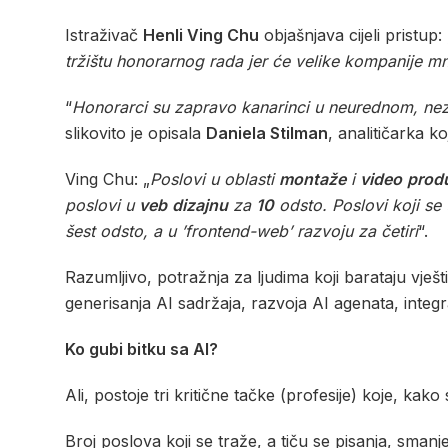
Istraživač
Henli Ving Chu
objašnjava cijeli pristup: 
tržištu honorarnog rada jer će velike kompanije mno
“
Honorarci su zapravo kanarinci u neurednom, neza
slikovito je opisala
Daniela Stilman
, analitičarka ko
Ving Chu: „
Poslovi u oblasti
montaže
i
video
produ
poslovi u
veb
dizajnu
za
10
odsto. Poslovi koji se
šest odsto, a u ’frontend-web’ razvoju za četiri
“.
Razumljivo, potražnja za ljudima koji barataju vje
generisanja AI sadržaja, razvoja AI agenata, integ
Ko gubi bitku sa AI?
Ali, postoje tri kritične tačke (profesije) koje, kak
Broj poslova koji se traže, a tiču se pisanja, smanj