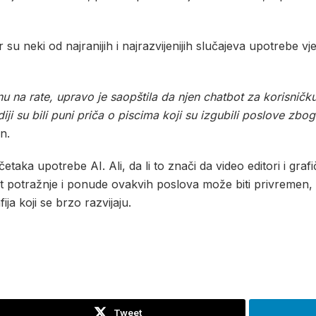
su neki od najranijih i najrazvijenijih slučajeva upotrebe vj
u na rate, upravo je saopštila da njen chatbot za korisnič
ji su bili puni priča o piscima koji su izgubili poslove zb
n.
aka upotrebe AI. Ali, da li to znači da video editori i grafi
t potražnje i ponude ovakvih poslova može biti privremen,
fija koji se brzo razvijaju.
Tweet