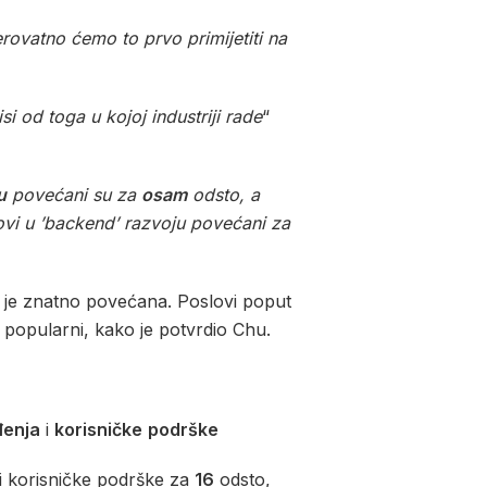
rovatno ćemo to prvo primijetiti na
 od toga u kojoj industriji rade
“
u
povećani su za
osam
odsto, a
lovi u ’backend’ razvoju povećani za
đe je znatno povećana. Poslovi poput
 popularni, kako je potvrdio Chu.
đenja
i
korisničke
podrške
i korisničke podrške za
16
odsto,