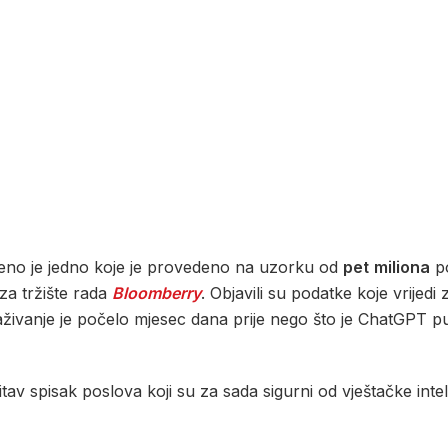
vljeno je jedno koje je provedeno na uzorku od
pet
miliona
po
e za tržište rada
Bloomberry
. Objavili su podatke koje vrijedi 
raživanje je počelo mjesec dana prije nego što je ChatGPT p
 čitav spisak poslova koji su za sada sigurni od vještačke intel