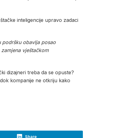
eštačke inteligencije upravo zadaci
ku podršku obavlja posao
og zamjena vještačkom
čki dizajneri treba da se opuste?
 dok kompanije ne otkriju kako
Share