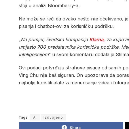
stoji u analizi Bloomberry-a.
Ne može se reći da ovako nešto nije očekivano, jer 
pisanja i chatbot-ovi za korisničku podršku.
„
Na primjer, švedska kompanija
Klarna,
za kupovin
umjesto
700
predstavnika korisničke podrške. Medi
inteligencijom
“ u svom komentaru dodala je Stilma
Ovi podaci potvrđuju strahove pisaca od samih počet
Ving Chu nije baš siguran. On upozorava da poras
najbolje koristiti alate za generisanje videa i fotogra
Tags:
AI
Izdvojeno
Share