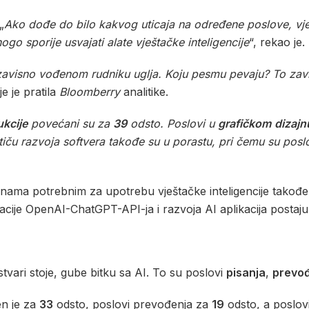
„
Ako dođe do bilo kakvog uticaja na određene poslove, vje
go sporije usvajati alate vještačke inteligencije
“, rekao je.
visno vođenom rudniku uglja. Koju pesmu pevaju? To zavisi
je je pratila
Bloomberry
analitike.
kcije
povećani su za
39
odsto. Poslovi u
grafičkom
dizajn
 tiču razvoja softvera takođe su u porastu, pri čemu su pos
štinama potrebnim za upotrebu vještačke inteligencije tako
racije OpenAI-ChatGPT-API-ja i razvoja AI aplikacija postaju
o stvari stoje, gube bitku sa AI. To su poslovi
pisanja
,
prevo
en je za
33
odsto, poslovi prevođenja za
19
odsto, a poslov