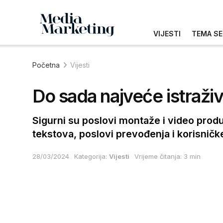
VIJESTI
TEMA SE
Početna
Vijesti
Do sada najveće istraživ
Sigurni su poslovi montaže i video produ
tekstova, poslovi prevođenja i korisnič
28/03/2024
Kategorija:
Vijesti
Vrijeme čitanja: 3 min