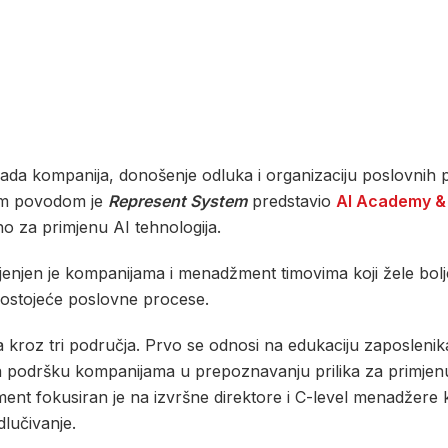
 rada kompanija, donošenje odluka i organizaciju poslovnih 
Tim povodom je
Represent System
predstavio
AI Academy & 
o za primjenu AI tehnologija.
ijenjen je kompanijama i menadžment timovima koji žele bolj
u postojeće poslovne procese.
 kroz tri područja. Prvo se odnosi na edukaciju zaposleni
na podršku kompanijama u prepoznavanju prilika za primjenu
t fokusiran je na izvršne direktore i C-level menadžere ko
dlučivanje.