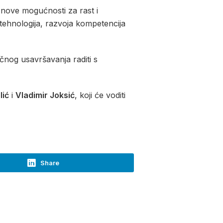
a nove mogućnosti za rast i
 tehnologija, razvoja kompetencija
učnog usavršavanja raditi s
lić
i
Vladimir Joksić
, koji će voditi
Share