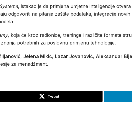
 Systema
, istakao je da primjena umjetne inteligencije otvar
ju odgovoriti na pitanja zaštite podataka, integracije novih
modela.
emy
, koja će kroz radionice, treninge i različite formate str
 znanja potrebnih za poslovnu primjenu tehnologije.
Miljanović
,
Jelena Mikić
,
Lazar Jovanović
,
Aleksandar Bije
 sesije za menadžment.
Tweet