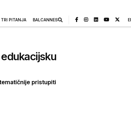
TRI PITANJA
BALCANNES
E
 edukacijsku
ematičnije pristupiti