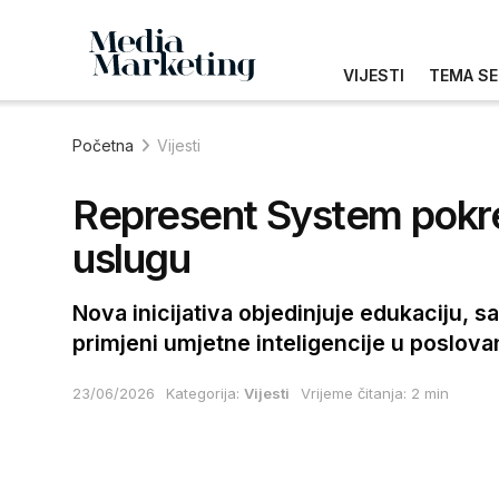
VIJESTI
TEMA SE
Početna
Vijesti
Represent System pokre
uslugu
Nova inicijativa objedinjuje edukaciju, s
primjeni umjetne inteligencije u poslova
23/06/2026
Kategorija:
Vijesti
Vrijeme čitanja: 2 min