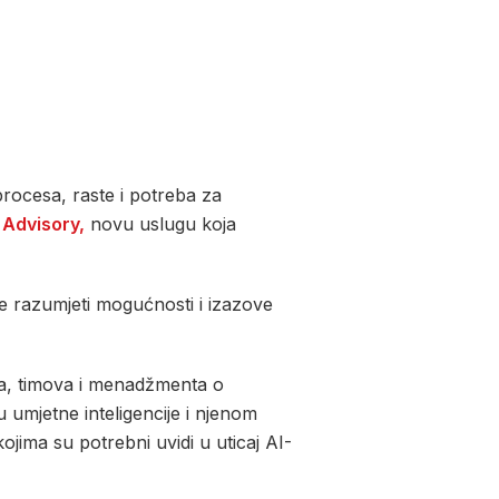
procesa, raste i potreba za
Advisory,
novu uslugu koja
e razumjeti mogućnosti i izazove
ka, timova i menadžmenta o
 umjetne inteligencije i njenom
jima su potrebni uvidi u uticaj AI-