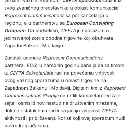
velikim i važnim klijentom.
CEFTA sporazum
sada ima
svog zvaničnog predstavnika u oblasti komunikacija –
Represent Communications
sa pet kancelarija u
regionu, a u partnerstvu sa
European Consulting
Groupom
. Da podsetimo,
CEFTA
je sporazum o
jedinstvenoj zoni slobodne trgovine koji obuhvata
Zapadni Balkan i Moldaviju.
Zadatak agencije
Represent Communications
i
partnera,
ECG
, u narednih godinu dana je da sa timom
iz
CEFTA Sekretarijata
radi na povećanju vidljivosti
ovog važnog sporazuma u oblasti trgovine na
Zapadnom Balkanu i Moldaviji. Digitalni tim iz
Represent
Communications Skoplje
će raditi kompletan redizajn
sajta i osmisliti nov nastup na društvenim mrežama,
dok će ostatak tima raditi na jačaju vidljivosti
CEFTA
aktivnosti i približavanju koristi koji ovaj sporazum nudi
privredi i građanima.