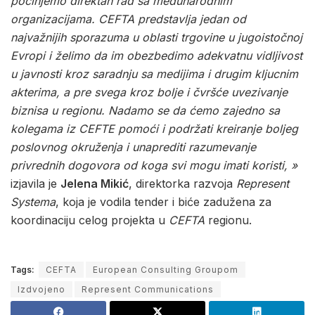
počinjemo direktan rad sa međunarodnim
organizacijama. CEFTA predstavlja jedan od
najvažnijih sporazuma u oblasti trgovine u jugoistočnoj
Evropi i želimo da im obezbedimo adekvatnu vidljivost
u javnosti kroz saradnju sa medijima i drugim kljucnim
akterima, a pre svega kroz bolje i čvršće uvezivanje
biznisa u regionu. Nadamo se da ćemo zajedno sa
kolegama iz CEFTE pomoći i podržati kreiranje boljeg
poslovnog okruženja i unaprediti razumevanje
privrednih dogovora od koga svi mogu imati koristi, »
izjavila je
Jelena Mikić
, direktorka razvoja
Represent
Systema
, koja je vodila tender i biće zadužena za
koordinaciju celog projekta u
CEFTA
regionu.
Tags:
CEFTA
European Consulting Groupom
Izdvojeno
Represent Communications