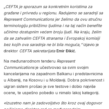
„
CEFTA je sporazum sa konkretnim koristima za
građane i privredu u regionu. Radujemo se saradnji sa
Represent Communications jer želimo da ovu stručnu
terminologiju približimo ljudima i na taj način benefite
učinimo dostupnim većem broju ljudi. Na kraju, želim
da se zahvalim CEFTA stranama i Evropskoj komisiji
bez kojih ova saradnja ne bi bila moguća,“
izjavio je
direktor
CEFTA sekretarijata
Emir Đikić
.
Na međunarodnom tenderu
Represent
Communications
je učestvovao sa svim svojim
kancelarijama na zapadnom Balkanu i predstavnicima
u Albaniji, na Kosovu i u Moldaviji. Dobra pokrivenost i
uigran sistem prošao je sve testove i dobio najviše
ocene, te uspešno pobedio u nimalo lakoj kategoriji.
«Izuzetno nam je zadovoljstvo što kroz ovaj dogovor