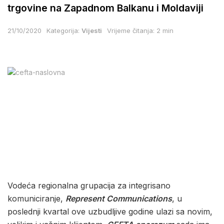
trgovine na Zapadnom Balkanu i Moldaviji
21/10/2020
Kategorija:
Vijesti
Vrijeme čitanja: 2 min
Vodeća regionalna grupacija za integrisano
komuniciranje,
Represent Communications
, u
poslednji kvartal ove uzbudljive godine ulazi sa novim,