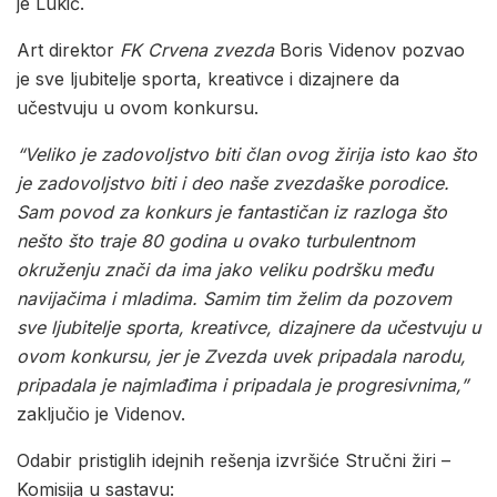
je Lukić.
Art direktor
FK
Crvena
zvezda
Boris Videnov pozvao
je sve ljubitelje sporta, kreativce i dizajnere da
učestvuju u ovom konkursu.
“
Veliko
je
zadovoljstvo
biti
član
ovog
žirija
isto
kao
što
je
zadovoljstvo
biti
i
deo
naše
zvezdaške
porodice
.
Sam
povod
za
konkurs
je
fantastičan
iz
razloga
što
nešto
što
traje
80
godina
u
ovako
turbulentnom
okruženju
znači
da
ima
jako
veliku
podršku
među
navijačima
i
mladima
.
Samim
tim
želim
da
pozovem
sve
ljubitelje
sporta
,
kreativce
,
dizajnere
da
učestvuju
u
ovom
konkursu
,
jer
je
Zvezda
uvek
pripadala
narodu
,
pripadala
je
najmlađima
i
pripadala
je
progresivnima,”
zaključio je Videnov.
Odabir pristiglih idejnih rešenja izvršiće Stručni žiri –
Komisija u sastavu: