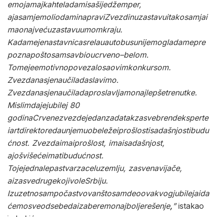
e
moja
majka
htela
da
mi
sašije
džemper
,
a
ja
sam
je
molio
da
mi
napravi
Zvezdinu
zastavu
i
tako
sam
ja
i
mao
najveću
zastavu
u
mom
kraju
.
Kada
me
je
nastavnica
srela
u
autobusu
nije
mogla
da
me
pre
pozna
pošto
sam
sav
bio
u
crveno
–
belom
.
To
me
je
emotivno
povezalo
sa
ovim
konkursom
.
Zvezda
nas
je
naučila
da
slavimo
.
Zvezda
nas
je
naučila
da
proslavljamo
najlepše
trenutke
.
Mislim
da
je
jubilej
80
godina
Crvene
zvezde
jedan
zadatak
za
sve
brend
eksperte
i
art
direktore
da
u
njemu
obeleže
i
prošlost
i
sadašnjost
i
budu
ćnost
.
Zvezda
ima
i
prošlost
,
ima
i
sadašnjost
,
a
još
više
će
imati
budućnost
.
To
je
jedna
lepa
stvar
za
celu
zemlju
,
za
sve
navijače
,
a
i
za
sve
druge
koji
vole
Srbiju
.
Izuzetno
sam
počastvovan
što
sam
deo
ovakvog
jubileja
i
da
ćemo
sve
od
sebe
da
izaberemo
najbolje
rešenje
,
”
istakao