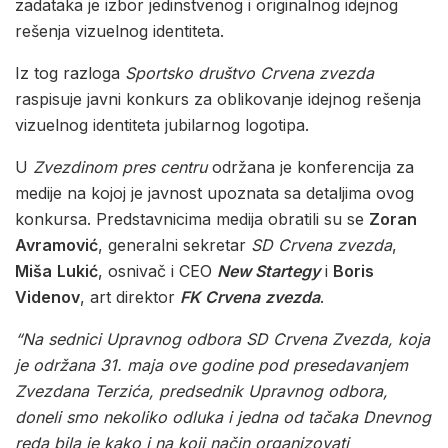
zadataka je izbor jedinstvenog i originalnog idejnog
rešenja vizuelnog identiteta.
Iz tog razloga
Sportsko
društvo
Crvena
zvezda
raspisuje javni konkurs za oblikovanje idejnog rešenja
vizuelnog identiteta jubilarnog logotipa.
U
Zvezdinom
pres
centru
održana je konferencija za
medije na kojoj je javnost upoznata sa detaljima ovog
konkursa. Predstavnicima medija obratili su se
Zoran
Avramović
, generalni sekretar
SD
Crvena
zvezda
,
Miša
Lukić
, osnivač i CEO
New Startegy
i
Boris
Videnov
, art direktor
FK
Crvena
zvezda
.
“Na
sednici
Upravnog
odbora
SD
Crvena
Zvezda,
koja
je
održana
31.
maja
ove
godine
pod presedavanjem
Zvezdana
Terzića
,
predsednik
Upravnog
odbora
,
doneli
smo
nekoliko
odluka
i
jedna
od
tačaka
Dnevnog
reda
bila
je
kako
i
na
koji
način
organizovati