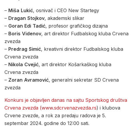
–
Miša
Lukić
, osnivač i CEO New Startegy
–
Dragan
Stojkov
, akademski slikar
–
Goran
Edi
Tadić
, profesor grafičkog dizajna
–
Boris
Videnov
, art direktor Fudbalskog kluba Crvena
zvezda
–
Predrag
Simić
, kreativni direktor Fudbalskog kluba
Crvena zvezda
–
Nikola
Cvejić
, art direktor Košarkaškog kluba
Crvena zvezda
–
Zoran
Avramović
, generalni sekretar SD Crvena
zvezda
Konkurs je objavljen danas na sajtu Sportskog društva
Crvena zvezda (www.sdcrvenazvezda.rs
) i klubova
Crvene zvezde, a rok za predaju radova je 5.
septembar 2024. godine do 12:00 sati.