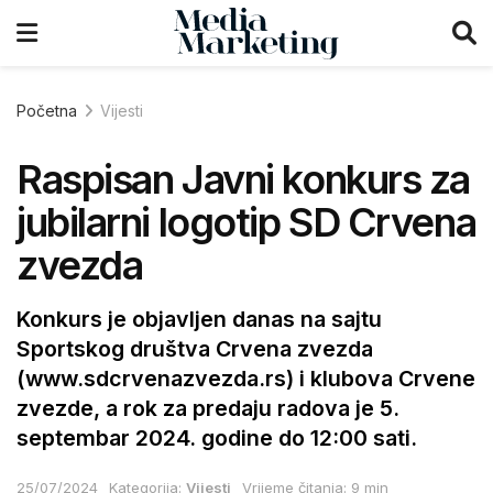
Početna
Vijesti
Raspisan Javni konkurs za
jubilarni logotip SD Crvena
zvezda
Konkurs je objavljen danas na sajtu
Sportskog društva Crvena zvezda
(www.sdcrvenazvezda.rs) i klubova Crvene
zvezde, a rok za predaju radova je 5.
septembar 2024. godine do 12:00 sati.
25/07/2024
Kategorija:
Vijesti
Vrijeme čitanja: 9 min