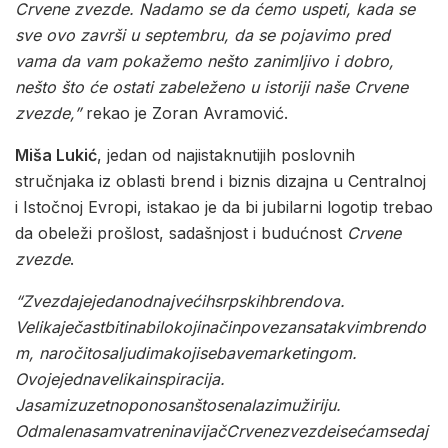
Crvene
zvezde
.
Nadamo
se
da
ćemo
uspeti
,
kada
se
sve
ovo
završi
u
septembru
,
da
se
pojavimo
pred
vama
da
vam
pokažemo
nešto
zanimljivo
i
dobro
,
nešto
što
će
ostati
zabeleženo
u
istoriji
naše
Crvene
zvezde
,”
rekao je Zoran Avramović.
Miša Lukić
, jedan od najistaknutijih poslovnih
stručnjaka iz oblasti brend i biznis dizajna u Centralnoj
i Istočnoj Evropi, istakao je da bi jubilarni logotip trebao
da obeleži prošlost, sadašnjost i budućnost
Crvene
zvezde
.
“
Zvezda
je
jedan
od
najvećih
srpskih
brendova
.
Velika
je
čast
biti
na
bilo
koji
način
povezan
sa
takvim
brendo
m
,
naročito
sa
ljudima
koji
se
bave
marketingom
.
Ovo
je
jedna
velika
inspiracija
.
Ja
sam
izuzetno
ponosan
što
se
nalazim
u
žiriju
.
Od
malena
sam
vatreni
navijač
Crvene
zvezde
i
sećam
se
da
j