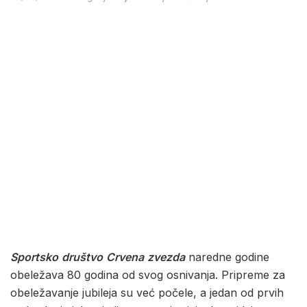
Sportsko
društvo
Crvena
zvezda
naredne godine
obeležava 80 godina od svog osnivanja. Pripreme za
obeležavanje jubileja su već počele, a jedan od prvih