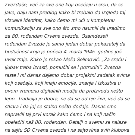
zvezdaše
,
već
za
sve
one
koji
osećaju
u
srcu
,
da
se
jave
,
daju
nam
predlog
kako
bi
trebalo
da
izgleda
taj
vizuelni
identitet
,
kako
ćemo
mi
ući
u
kompletnu
komunikaciju
za
sve
ono
što
smo
naumili
da
uradimo
za
80.
rođendan
Crvene
zvezde
.
Osamdeseti
rođendan
Zvezde
je
samo
jedan
dobar
pokazatelj
da
budućnost
koja
je
počela
4.
marta
1945.
godine
još
uvek
traje
.
Kako
je
rekao
Meša
Selimović
:
„
Za
sreću
i
ljubav
treba
izrasti
,
pomučiti
se
i
potruditi
“
.
Zvezda
raste
i
mi
danas
dajemo
dobar
projektni
zadatak
svima
koji
osećaju
,
koji
imaju
emocije
,
znanja
i
iskustva
u
ovom
vremenu
digitalnih
medija
da
proizvedu
nešto
lepo
.
Tradicija
je
dobra
,
ne
da
se
od
nje
živi
,
već
da
se
stvara
i
da
joj
se
stalno
nešto
dodaje
.
Danas
smo
napravili
taj
prvi
korak
kako
ćemo
i
na
koji
način
obeležiti
naš
80.
rođendan
.
Detalji
o
svemu
se
nalaze
na
sajtu
SD
Crvena
zvezda
i
na
sajtovima
svih
klubova