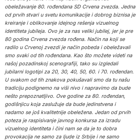
obeležavanje
80.
rođendana
SD
Crvena
zvezda
.
Jedna
od
prvih
stvari
u
svetu
komunikacije
i
dobrog
biznisa
je
kreiranje
i
oblikovanje
idejnog
rešenja
vizuelnog
identiteta
jubileja
.
Ovo
je
za
nas
veliki
jubilej
,
jer
je
pre
80
godina
Crvena
zvezda
rođena
.
Način
na
koji
se
radilo
u
Crvenoj
zvezdi
je
način
pobeda
i
obeležavali
smo
svaki
od
tih
rođendana
.
Kao
što
možete
videti
na
našoj
pozadinskoj
scenografiji
,
tako
su
izgledali
jubilarni
logotipi
za
20, 30, 40, 50, 60.
i
70.
rođendan
.
U
svakom
od
tih
znakova
pokušavali
smo
da
tu
našu
tradiciju
podignemo
na
viši
nivo
i
napravimo
da
bude
nešto
prepoznatljivo
.
Ove
godine
za
80.
rođendan
,
godišnjicu
koja
zaslužuje
da
bude
jedinstvena
i
nadamo
se
još
kvalitetnije
obeležena
.
Jedan
od
prvih
poteza
je
raspisivanje
javnog
konkursa
za
izradu
vizuelnog
identiteta
i
čini
nam
se
da
je
to
dobra
provokacija
ne
samo
za
ljude
iz
Srbije
i
ne
samo