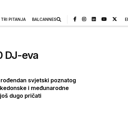
TRI PITANJA
BALCANNES
E
50 DJ-eva
 rođendan svjetski poznatog
 makedonske i međunarodne
još dugo pričati