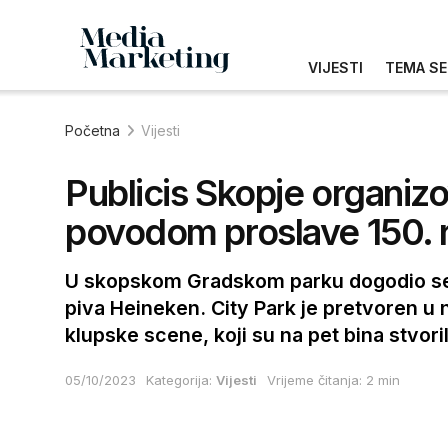
VIJESTI
TEMA SE
Početna
Vijesti
Publicis Skopje organiz
povodom proslave 150.
U skopskom Gradskom parku dogodio se i
piva Heineken. City Park je pretvoren 
klupske scene, koji su na pet bina stvor
05/10/2023
Kategorija:
Vijesti
Vrijeme čitanja: 2 min