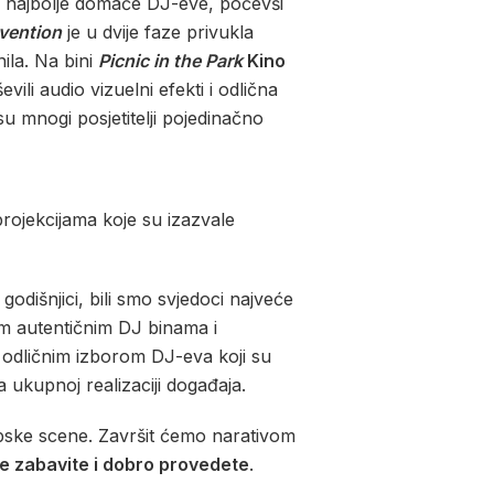
 najbolje domaće DJ-eve, počevši
vention
je u dvije faze privukla
nila. Na bini
Picnic in the Park
Kino
li audio vizuelni efekti i odlična
su mnogi posjetitelji pojedinačno
rojekcijama koje su izazvale
 godišnjici, bili smo svjedoci najveće
im autentičnim DJ binama i
 odličnim izborom DJ-eva koji su
 ukupnoj realizaciji događaja.
upske scene. Završit ćemo narativom
se zabavite i dobro provedete
.