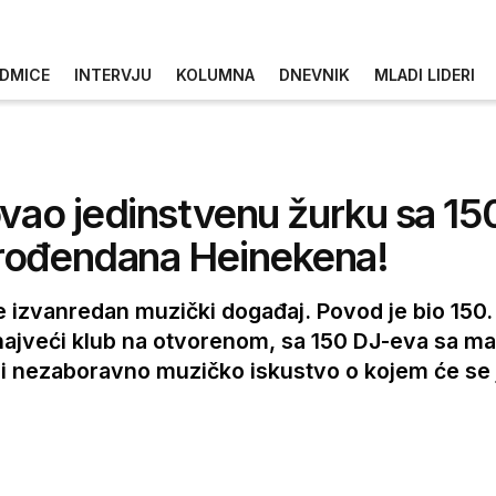
DMICE
INTERVJU
KOLUMNA
DNEVNIK
MLADI LIDERI
ovao jedinstvenu žurku sa 1
 rođendana Heinekena!
zvanredan muzički događaj. Povod je bio 150.
u najveći klub na otvorenom, sa 150 DJ-eva sa
ili nezaboravno muzičko iskustvo o kojem će se 