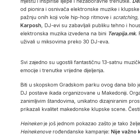
mjestu i inspiriše lijepe i nezaboravne trenutke.
De
od pionira i osnivača elektronske muzike i klupske
pažnju onih koji vole hip-hop ritmove i
scratching,
Karposh
, DJ-evi su zabavljali publiku tehno i hou
elektronska muzika izvedena na bini
Terapija.mk
.
uživali u miksovima preko 30 DJ-eva.
Svi zajedno su ugostili fantastičnu 13-satnu muzič
emocije i trenutke vrijedne dijeljenja.
Biti u skopskom Gradskom parku ovog dana bilo je
DJ postave ikada organizovane u Makedoniji. Organ
zanimljivim štandovima, unikatno dizajniranim pro
prikazali kvalitet makedonske klupske scene. Čes
Heineken
je još jednom pokazao zašto je tako želj
Heinekenov
e
rođendanske kampanje:
Nije važno 