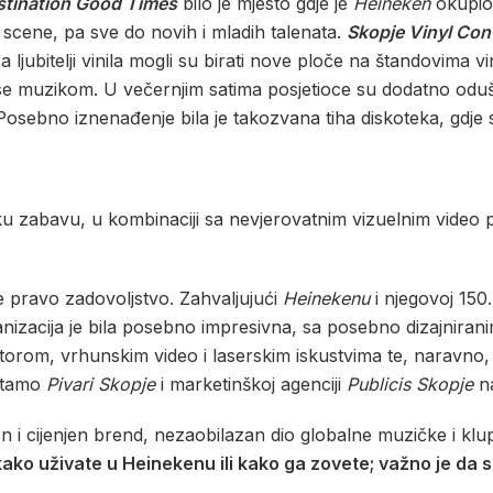
stination Good Times
bilo je mjesto gdje je
Heineken
okupio
 scene, pa sve do novih i mladih talenata.
Skopje Vinyl Con
a ljubitelji vinila mogli su birati nove ploče na štandovima vi
se muzikom. U večernjim satima posjetioce su dodatno oduševi
 Posebno iznenađenje bila je takozvana tiha diskoteka, gdje 
ku zabavu, u kombinaciji sa nevjerovatnim vizuelnim video p
 pravo zadovoljstvo. Zahvaljujući
Heinekenu
i njegovoj 150.
izacija je bila posebno impresivna, sa posebno dizajniran
storom, vrhunskim video i laserskim iskustvima te, naravno,
titamo
Pivari Skopje
i marketinškoj agenciji
Publicis Skopje
na
en i cijenjen brend, nezaobilazan dio globalne muzičke i kl
kako uživate u Heinekenu ili kako ga zovete;
važno je da 