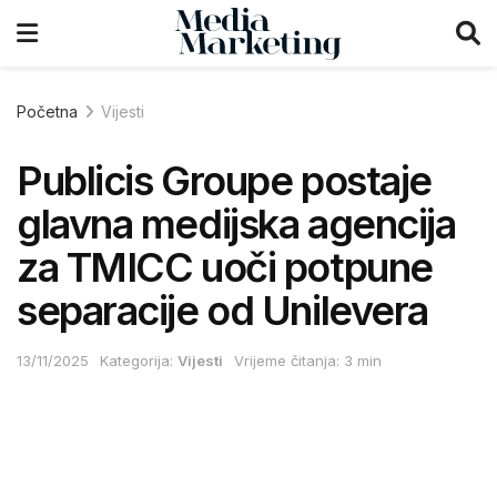
Početna
Vijesti
Publicis Groupe postaje
glavna medijska agencija
za TMICC uoči potpune
separacije od Unilevera
13/11/2025
Kategorija:
Vijesti
Vrijeme čitanja: 3 min