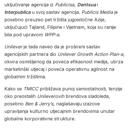
uključivanje agencija iz
Publicisa
,
Dentsua
i
Interpublica
u svoj sastav agencija.
Publicis Media
je
posebno preuzeo pet tržišta jugoistočne Azije,
uključujući Tajland, Filipine i Vijetnam, koja su ranije
bila pod upravom
WPP-a
.
Unilever
je tada naveo da je prošireni sastav
agencijskih partnera dio
Unilever Growth Action Plan-a
,
okvira osmišljenog da poveća efikasnost medija, ubrza
marketinški utjecaj i poveća operativnu agilnost na
globalnim tržištima.
Kako se
TMICC
približava punoj samostalnosti, tenzije
oko preostalih
Unileverovih
brendova sladoleda,
posebno
Ben & Jerry’s
, naglašavaju izazove
upravljanja kulturno utjecajnim brendovima unutar
globalne korporativne strukture.