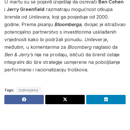
U martu su se pojavili izvještaji da osnivači
Ben Cohen
i
Jerry Greenfield
razmatraju mogućnost otkupa
brenda od
Unilevera
, koji ga posjeduje od 2000.
godine. Prema pisanju
Bloomberga
, dvojac je istraživao
potencijalno partnerstvo s investitorima usklađenih
vrijednosti kako bi podržali ponudu.
Unilever
je,
međutim, u komentarima za
Bloomberg
naglasio da
Ben & Jerry’s
nije na prodaju, ističući da brend ostaje
integralni dio šire strategije usmjerene na poboljšanje
performansi i racionalizaciju troškova.
Tags:
Izdvojeno