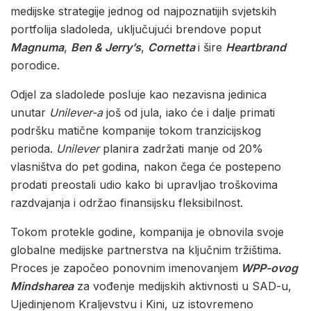
medijske strategije jednog od najpoznatijih svjetskih
portfolija sladoleda, uključujući brendove poput
Magnuma
,
Ben & Jerry’s
,
Cornetta
i šire
Heartbrand
porodice.
Odjel za sladolede posluje kao nezavisna jedinica
unutar
Unilever-a
još od jula, iako će i dalje primati
podršku matične kompanije tokom tranzicijskog
perioda.
Unilever
planira zadržati manje od 20%
vlasništva do pet godina, nakon čega će postepeno
prodati preostali udio kako bi upravljao troškovima
razdvajanja i održao finansijsku fleksibilnost.
Tokom protekle godine, kompanija je obnovila svoje
globalne medijske partnerstva na ključnim tržištima.
Proces je započeo ponovnim imenovanjem
WPP-ovog
Mindsharea
za vođenje medijskih aktivnosti u SAD-u,
Ujedinjenom Kraljevstvu i Kini, uz istovremeno