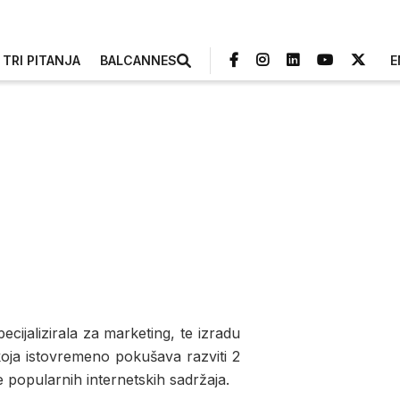
TRI PITANJA
BALCANNES
E
cijalizirala za marketing, te izradu
 koja istovremeno pokušava razviti 2
 popularnih internetskih sadržaja.