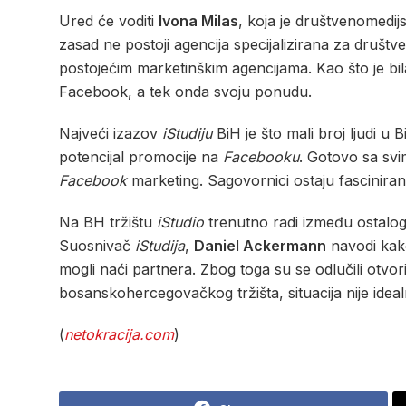
Ured će voditi
Ivona Milas
, koja je društvenomedi
zasad ne postoji agencija specijalizirana za druš
postojećim marketinškim agencijama. Kao što je bil
Facebook, a tek onda svoju ponudu.
Najveći izazov
iStudiju
BiH je što mali broj ljudi u
potencijal promocije na
Facebooku
. Gotovo sa svi
Facebook
marketing. Sagovornici ostaju fascinirani,
Na BH tržištu
iStudio
trenutno radi između ostalo
Suosnivač
iStudija
,
Daniel Ackermann
navodi kako
mogli naći partnera. Zbog toga su se odlučili otvorit
bosanskohercegovačkog tržišta, situacija nije idealn
(
netokracija.com
)