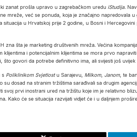
jski zanat prošla upravo u zagrebačkom uredu
iStudija
. Nav
tvene mreže, već se ponuda, koja je značajno napredovala u
a situacija u Hrvatskoj prije 2 godine, u Bosni i Hercegovi
 BiH zna šta je marketing društvenih mreža. Većina kompanija 
m klijentima i potencijalnim klijentima se mora prvo napravit
 što govori da potrebe definitivno ima, ali svijesti još uvije
g s
Poliklinikom Svjetlost
u Sarajevu,
Milkom
,
Janom
, te b
 su dosad na stranim tržištima sarađivali sa drugim agencij
i svoj prvi inostrani ured na tržištu koje im je relativno bli
a. Kako će se situacija razvijati vidjet će i u daljnjem proši