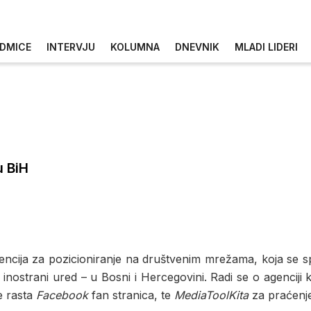
DMICE
INTERVJU
KOLUMNA
DNEVNIK
MLADI LIDERI
u BiH
encija za pozicioniranje na društvenim mrežama, koja se spe
i inostrani ured – u Bosni i Hercegovini. Radi se o agenciji
e rasta
Facebook
fan stranica, te
MediaToolKita
za praćenje