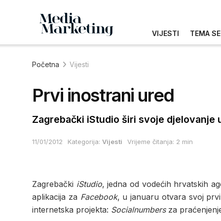
VIJESTI
TEMA SE
Početna
Vijesti
Prvi inostrani ured
Zagrebački iStudio širi svoje djelovanje 
11/01/2012
Kategorija:
Vijesti
Vrijeme čitanja: 2 min
Zagrebački
iStudio
, jedna od vodećih hrvatskih ag
aplikacija za
Facebook
, u januaru otvara svoj prv
internetska projekta:
Socialnumbers
za praćenjenj