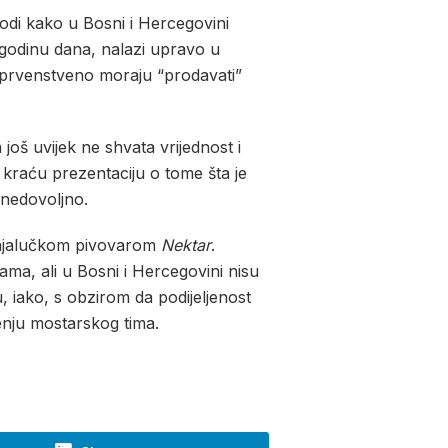
odi kako u Bosni i Hercegovini
 godinu dana, nalazi upravo u
ni prvenstveno moraju “prodavati”
još uvijek ne shvata vrijednost i
i kraću prezentaciju o tome šta je
k nedovoljno.
anjalučkom pivovarom
Nektar
.
ama, ali u Bosni i Hercegovini nisu
zu, iako, s obzirom da podijeljenost
renju mostarskog tima.