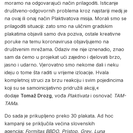
moramo na odgovarajući način prilagoditi. Isticanje
društveno-odgovornih problema kroz najstariji medij je
na ovaj ili onaj način Plaktivatova misija. Morali smo se
prilagoditi situaciji: zato smo na uličnim gradskim
plakatima objavili samo dva poziva, ostale kreativne
poruke na temu koronavirusa objavljujemo na
društvenim mrežama. Odaziv me nije iznenadio, znao
sam da ćemo u projekat ući zajedno i djelovati brzo,
jasno i udarno. Vjerovatno smo nekome dali i neku
ideju o tome šta raditi u vrijeme izloacije. Hvala
kompletnoj struci za brzu reakciju i svim pojedincima
koji su se samoinicijativno pridružili akciji,«
dodaje
Tomaž Drozg
, vođa
Plaktivata
i osnovač
TAM-
TAMa
.
Do sada je prikupljeno preko 30 plakata. Ad hoc
kampanji se priključila većina slovenskih
agencija:
Formitas BBDO
,
Pristop
,
Grey
,
Luna