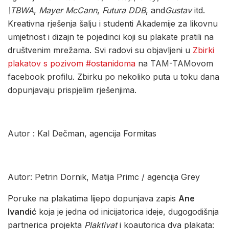
\TBWA
,
Mayer McCann
,
Futura DDB
, and
Gustav
itd.
Kreativna rješenja šalju i studenti Akademije za likovnu
umjetnost i dizajn te pojedinci koji su plakate pratili na
društvenim mrežama. Svi radovi su objavljeni u
Zbirki
plakatov s pozivom #ostanidoma
na TAM-TAMovom
facebook profilu. Zbirku po nekoliko puta u toku dana
dopunjavaju prispjelim rješenjima.
Autor : Kal Dečman, agencija Formitas
Autor: Petrin Dornik, Matija Primc / agencija Grey
Poruke na plakatima lijepo dopunjava zapis
Ane
Ivandić
koja je jedna od inicijatorica ideje, dugogodišnja
partnerica projekta
Plaktivat
i koautorica dva plakata: