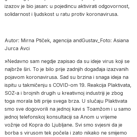
izazov je bio jasan: u pojedincu aktivirati odgovornost,
solidarnost i ljudskost u ratu protiv koronavirusa.
Autor: Mirna Ptiček, agencija andGustav_Foto: Asiana
Jurca Avci
»Nedavno sam negdje zapisao da su ideje virus koji se
najbrže širi. To je bilo prije zadnjih događaja izazvanih
pojavom koronavirusa. Sad su brzina i snaga ideja na
ispitu u takmičenju s COVID-om 19. Reakcija Plaktivata,
SOZ-a i brojnih drugih u kreativnoj industriji je zbog
toga morala biti prije svega brza. U slučaju Plaktivata
smo sve dogovorili na jednoj kavi s Toamžom i u samo
jednoj telefonskoj konsultaciji sa Anom u vrijeme
vožnje od Kopra do Ljubljane. Svi smo svjesni da je
borba s virusom tek počela i zato nikako ne smijemo