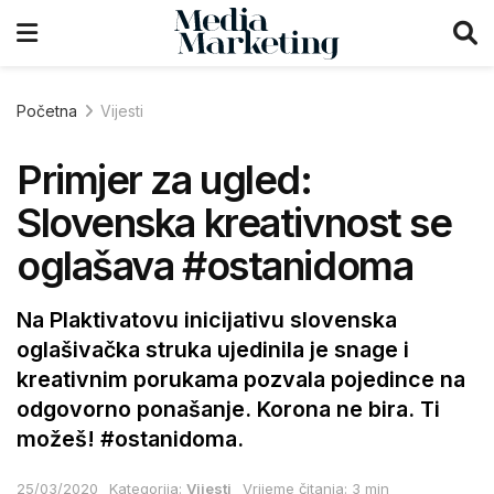
Početna
Vijesti
Primjer za ugled:
Slovenska kreativnost se
oglašava #ostanidoma
Na Plaktivatovu inicijativu slovenska
oglašivačka struka ujedinila je snage i
kreativnim porukama pozvala pojedince na
odgovorno ponašanje. Korona ne bira. Ti
možeš! #ostanidoma.
25/03/2020
Kategorija:
Vijesti
Vrijeme čitanja: 3 min