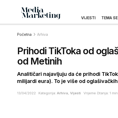
VIJESTI
TEMA SE
Početna
Arhiva
Prihodi TikToka od oglaša
od Metinih
Analitičari najavljuju da će prihodi TikTo
milijardi eura). To je više od oglašivačk
13/04/2022
Kategorija:
Arhiva
,
Vijesti
Vrijeme čitanja: 1 min