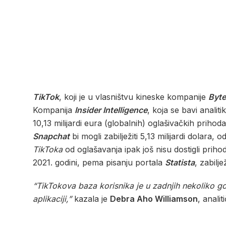
TikTok
, koji je u vlasništvu kineske kompanije
Byt
Kompanija
Insider Intelligence
, koja se bavi analit
10,13 milijardi eura (globalnih) oglašivačkih prihod
Snapchat
bi mogli zabilježiti 5,13 milijardi dolar
TikToka
od oglašavanja ipak još nisu dostigli prih
2021. godini, pema pisanju portala
Statista
, zabilj
“TikTokova baza korisnika je u zadnjih nekoliko g
aplikaciji,”
kazala je
Debra Aho Williamson
, anali