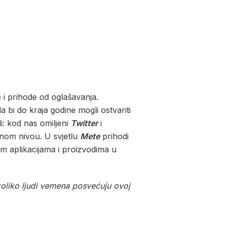
e i prihode od oglašavanja.
 bi do kraja godine mogli ostvariti
di: kod nas omiljeni
Twitter
i
alnom nivou. U svjetlu
Mete
prihodi
im aplikacijama i proizvodima u
koliko ljudi vemena posvećuju ovoj