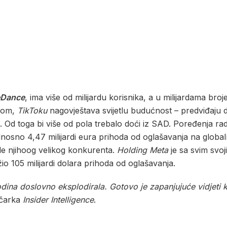
eDance
, ima više od milijardu korisnika, a u milijardama broj
ikom,
TikToku
nagovještava svijetlu budućnost – predviđaju da
a. Od toga bi više od pola trebalo doći iz SAD. Poređenja ra
a, odnosno 4,47 milijardi eura prihoda od oglašavanja na glob
ode njihoog velikog konkurenta.
Holding Meta
je sa svim svoj
ežio 105 milijardi dolara prihoda od oglašavanja.
odina doslovno eksplodirala. Gotovo je zapanjujuće vidjeti 
tičarka
Insider Intelligence
.