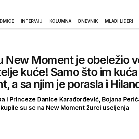
DMICE
INTERVJU
KOLUMNA
DNEVNIK
MLADI LIDERI
su New Moment je obeležio 
atelje kuće! Samo što im kuća 
a sa njim je porasla i Hilan
pa i Princeze Danice Karađorđević, Bojana Perić
okupile su se na New Moment žurci useljenja