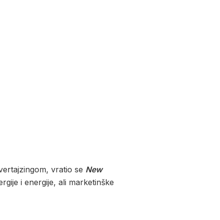
dvertajzingom, vratio se
New
gije i energije, ali marketinške