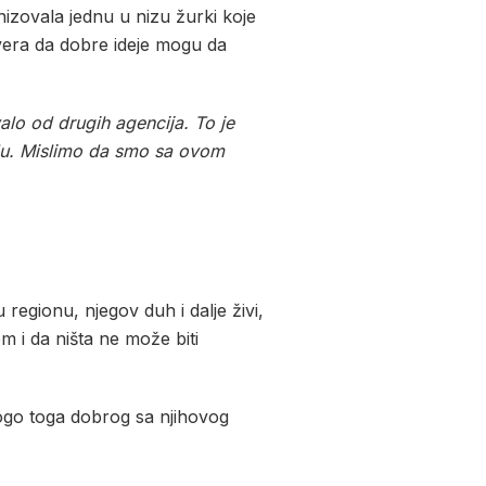
izovala jednu u nizu žurki koje
 vera da dobre ideje mogu da
alo od drugih agencija. To je
adu. Mislimo da smo sa ovom
u regionu, njegov duh i dalje živi,
em i da ništa ne može biti
mnogo toga dobrog sa njihovog