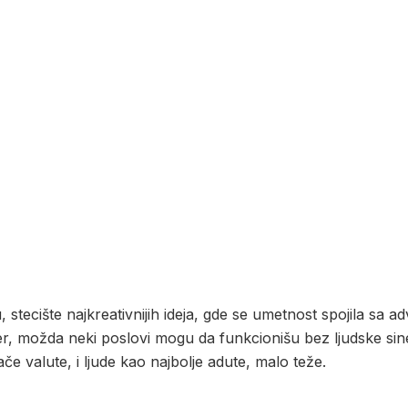
stecište najkreativnijih ideja, gde se umetnost spojila sa a
er, možda neki poslovi mogu da funkcionišu bez ljudske siner
jače valute, i ljude kao najbolje adute, malo teže.