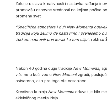
Zato je u slavu kreativnosti i nastavka rađanja inov
promovišu osnovne vrednosti na kojima počiva poslo
promene svet.
“Specifična atmosfera i duh New Momenta oduvek su b
tradicija koju želimo da nastavimo i prenesemo du
žurkom napravili prvi korak ka tom cilju“
, rekli su
Nakon 40 godina duge tradicije
New Momenta
, ag
više ne u kući već u
New Moment
zgradi, poslujući
ostvareno, ako pre toga nije odsanjano.
Kreativna kuhinja
New Momenta
oduvek je bila mes
eklektičnog menija ideja.