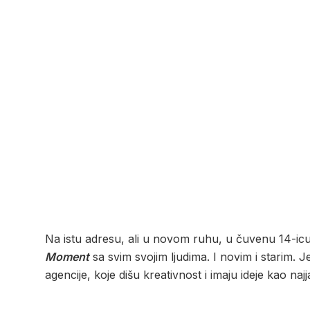
Na istu adresu, ali u novom ruhu, u čuvenu 14-icu, 
Moment
sa svim svojim ljudima. I novim i starim. J
agencije, koje dišu kreativnost i imaju ideje kao naj