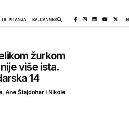
TRI PITANJA
BALCANNES
E
velikom žurkom
nije više ista.
darska 14
a, Ane Štajdohar i Nikole