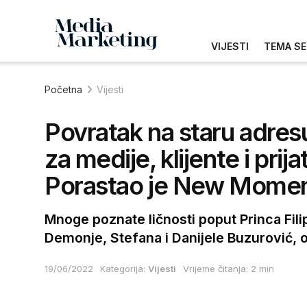
VIJESTI
TEMA SE
Početna
Vijesti
Povratak na staru adre
za medije, klijente i prij
Porastao je New Moment, 
Mnoge poznate ličnosti poput Princa Fili
Demonje, Stefana i Danijele Buzurović, 
19/06/2022
Kategorija:
Vijesti
Vrijeme čitanja: 2 min