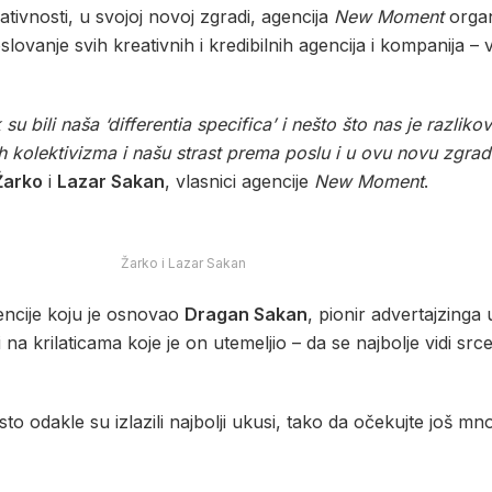
ativnosti, u svojoj novoj zgradi, agencija
New Moment
organ
vanje svih kreativnih i kredibilnih agencija i kompanija –
ili naša ‘differentia specifica’ i nešto što nas je razlikov
h kolektivizma i našu strast prema poslu i u ovu novu zgr
Žarko
i
Lazar Sakan
, vlasnici agencije
New Moment
.
Žarko i Lazar Sakan
encije koju je osnovao
Dragan Sakan
, pionir advertajzinga 
 na krilaticama koje je on utemeljio – da se najbolje vidi src
to odakle su izlazili najbolji ukusi, tako da očekujte još 