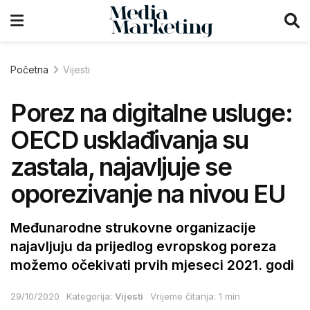
Početna
Vijesti
Porez na digitalne usluge:
OECD usklađivanja su
zastala, najavljuje se
oporezivanje na nivou EU
Međunarodne strukovne organizacije
najavljuju da prijedlog evropskog poreza
možemo očekivati prvih mjeseci 2021. godi
29/10/2020
Kategorija:
Vijesti
Vrijeme čitanja: 1 min