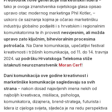
tako je ovoga znanstvenika svjetskoga glasa opisao
upravo otac modernog marketinga Phil Kotler, –
uskoro će saznanja kojima je očarao marketinšku
industriju globalno podijeliti i s hrvatskim i regionalnim
komunikatorima te ih provesti
nesvjesnim, ali možda
upravo zato ključnim, bihevioralnim procesima
potrošača
. Na Dane komunikacija, upečatljivi festival
kreativnosti i tržišnih komunikacija, od 11. do 14. travnja
2024.
uz podršku Hrvatskoga Telekoma stiže
istaknuti neuroznanstvenik
Moran Cerf
!
Dani komunikacija ove godine kreativnost i
marketinške komunikacije sagledavaju sa svih
strana
– nakon dosad najavljenih imena nekih od
najboljih kreativaca, mislilaca, psihologa,
komunikatora, dizajnera, brend-stratega, futurista i
lidera iz cijeloga svijeta, sljedeća je na redu perspektiva