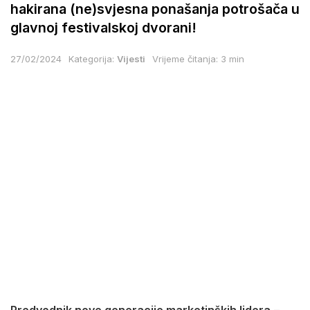
hakirana (ne)svjesna ponašanja potrošača u
glavnoj festivalskoj dvorani!
27/02/2024
Kategorija:
Vijesti
Vrijeme čitanja: 3 min
Predvodnik nove generacije marketinških lidera
–