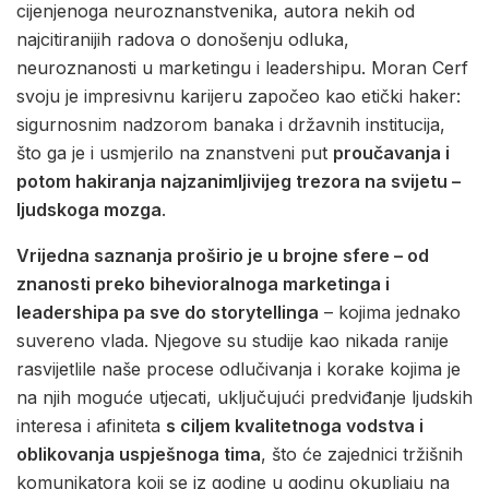
cijenjenoga neuroznanstvenika, autora nekih od
najcitiranijih radova o donošenju odluka,
neuroznanosti u marketingu i leadershipu. Moran Cerf
svoju je impresivnu karijeru započeo kao etički haker:
sigurnosnim nadzorom banaka i državnih institucija,
što ga je i usmjerilo na znanstveni put
proučavanja i
potom hakiranja najzanimljivijeg trezora na svijetu –
ljudskoga mozga
.
Vrijedna saznanja proširio je u brojne sfere – od
znanosti preko bihevioralnoga marketinga i
leadershipa pa sve do storytellinga
– kojima jednako
suvereno vlada. Njegove su studije kao nikada ranije
rasvijetlile naše procese odlučivanja i korake kojima je
na njih moguće utjecati, uključujući predviđanje ljudskih
interesa i afiniteta
s ciljem kvalitetnoga vodstva i
oblikovanja uspješnoga tima
, što će zajednici tržišnih
komunikatora koji se iz godine u godinu okupljaju na