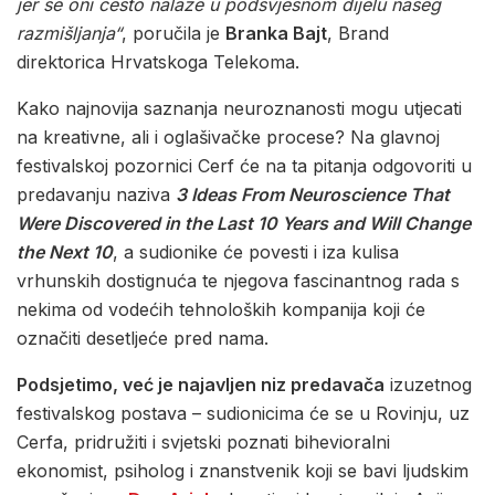
jer se oni često nalaze u podsvjesnom dijelu našeg
razmišljanja
“
, poručila je
Branka Bajt
, Brand
direktorica Hrvatskoga Telekoma.
Kako najnovija saznanja neuroznanosti mogu utjecati
na kreativne, ali i oglašivačke procese? Na glavnoj
festivalskoj pozornici Cerf će na ta pitanja odgovoriti u
predavanju naziva
3 Ideas From Neuroscience That
Were Discovered in the Last 10 Years and Will Change
the Next 10
, a sudionike će povesti i iza kulisa
vrhunskih dostignuća te njegova fascinantnog rada s
nekima od vodećih tehnoloških kompanija koji će
označiti desetljeće pred nama.
Podsjetimo, već je najavljen niz predavača
izuzetnog
festivalskog postava – sudionicima će se u Rovinju, uz
Cerfa, pridružiti i svjetski poznati bihevioralni
ekonomist, psiholog i znanstvenik koji se bavi ljudskim