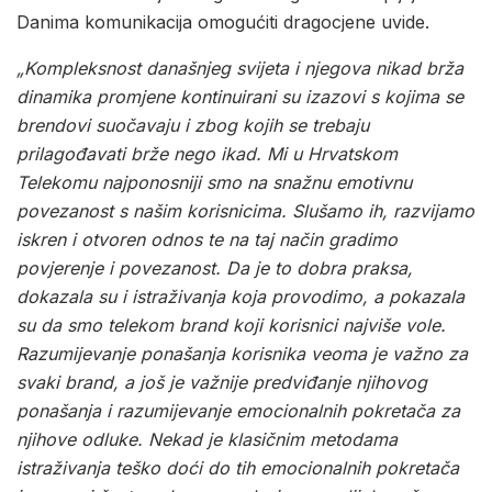
Danima komunikacija omogućiti dragocjene uvide.
„
Kompleksnost današnjeg svijeta i njegova nikad brža
dinamika promjene kontinuirani su izazovi s kojima se
brendovi suočavaju i zbog kojih se trebaju
prilagođavati brže nego ikad.
Mi u Hrvatskom
Telekomu najponosniji smo na snažnu emotivnu
povezanost s našim korisnicima. Slušamo ih, razvijamo
iskren i otvoren odnos te na taj način gradimo
povjerenje i povezanost. Da je to dobra praksa,
dokazala su i istraživanja koja provodimo, a pokazala
su da smo telekom brand koji korisnici najviše vole.
Razumijevanje ponašanja korisnika veoma je važno za
svaki brand, a još je važnije predviđanje njihovog
ponašanja i razumijevanje emocionalnih pokretača za
njihove odluke. Nekad je klasičnim metodama
istraživanja teško doći do tih emocionalnih pokretača