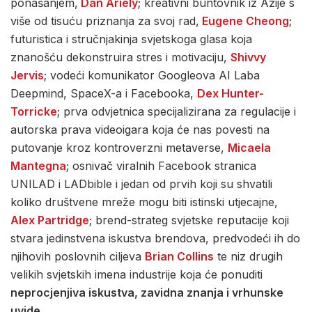
ponašanjem,
Dan Ariely
; kreativni buntovnik iz Azije s
više od tisuću priznanja za svoj rad,
Eugene Cheong
;
futuristica i stručnjakinja svjetskoga glasa koja
znanošću dekonstruira stres i motivaciju,
Shivvy
Jervis
; vodeći komunikator Googleova AI Laba
Deepmind, SpaceX-a i Facebooka,
Dex Hunter-
Torricke
; prva odvjetnica specijalizirana za regulacije i
autorska prava videoigara koja će nas povesti na
putovanje kroz kontroverzni metaverse,
Micaela
Mantegna
; osnivač viralnih Facebook stranica
UNILAD i LADbible i jedan od prvih koji su shvatili
koliko društvene mreže mogu biti istinski utjecajne,
Alex Partridge
; brend-strateg svjetske reputacije koji
stvara jedinstvena iskustva brendova, predvodeći ih do
njihovih poslovnih ciljeva
Brian Collins
te niz drugih
velikih svjetskih imena industrije koja će ponuditi
neprocjenjiva iskustva, zavidna znanja i vrhunske
uvide
.