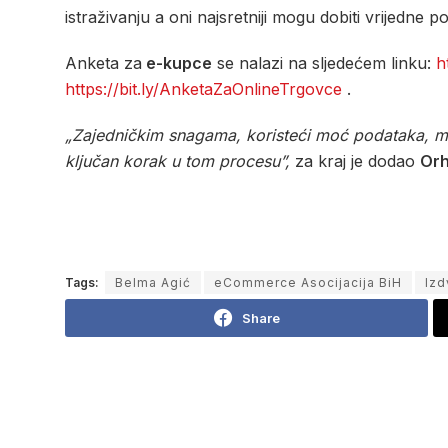
istraživanju a oni najsretniji mogu dobiti vrijedne p
Anketa za
e-kupce
se nalazi na sljedećem linku:
h
https://bit.ly/AnketaZaOnlineTrgovce
.
„Zajedničkim snagama, koristeći moć podataka, može
ključan korak u tom procesu”,
za kraj je dodao
Orh
Tags:
Belma Agić
eCommerce Asocijacija BiH
Izd
Share