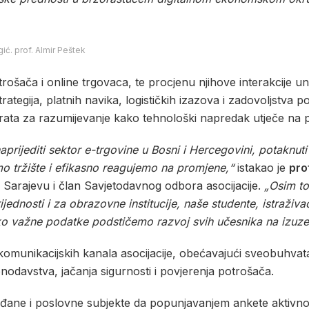
ć. prof. Almir Peštek
otrošača i online trgovaca, te procjenu njihove interakcije
rategija, platnih navika, logističkih izazova i zadovoljstv
a vrata za razumijevanje kako tehnološki napredak utječe na
naprijediti sektor e-trgovine u Bosni i Hercegovini, potaknuti
 tržište i efikasno reagujemo na promjene,“
istakao je
pro
Sarajevu i član Savjetodavnog odbora asocijacije.
„Osim to
rijednosti i za obrazovne institucije, naše studente, istraživ
ako važne podatke podstičemo razvoj svih učesnika na izuze
em komunikacijskih kanala asocijacije, obećavajući sveobuhva
konodavstva, jačanja sigurnosti i povjerenja potrošača.
ađane i poslovne subjekte da popunjavanjem ankete aktivn