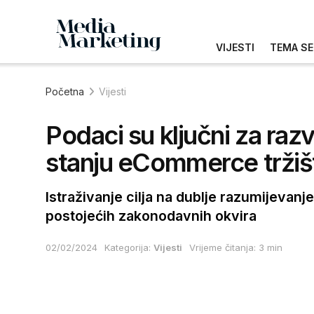
VIJESTI
TEMA SE
Početna
Vijesti
Podaci su ključni za raz
stanju eCommerce tržiš
Istraživanje cilja na dublje razumijevanj
postojećih zakonodavnih okvira
02/02/2024
Kategorija:
Vijesti
Vrijeme čitanja: 3 min