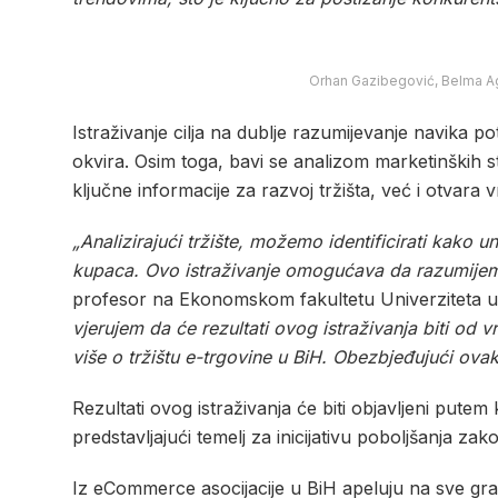
Orhan Gazibegović, Belma Agi
Istraživanje cilja na dublje razumijevanje navika p
okvira. Osim toga, bavi se analizom marketinških st
ključne informacije za razvoj tržišta, već i otvar
„Analizirajući tržište, možemo identificirati kako u
kupaca. Ovo istraživanje omogućava da razumijemo
profesor na Ekonomskom fakultetu Univerziteta u 
vjerujem da će rezultati ovog istraživanja biti od v
više o tržištu e-trgovine u BiH. Obezbjeđujući ov
Rezultati ovog istraživanja će biti objavljeni put
predstavljajući temelj za inicijativu poboljšanja za
Iz eCommerce asocijacije u BiH apeluju na sve gr