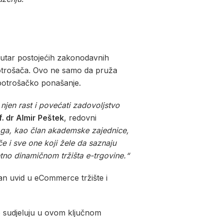
 unutar postojećih zakonodavnih
a potrošača. Ovo ne samo da pruža
 potrošačko ponašanje.
 njen rast i povećati zadovoljstvo
f. dr Almir Peštek
, redovni
ga, kao član akademske zajednice,
ače i sve one koji žele da saznaju
tno dinamičnom tržišta e-trgovine.“
tan uvid u eCommerce tržište i
o sudjeluju u ovom ključnom