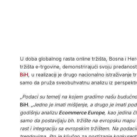
U doba globalnog rasta online tržišta, Bosna i He
tržišta e-trgovine, demonstrirajući svoju predanos
BiH
, u realizaciji je drugo nacionalno istraživanje 
samo da pruža sveobuhvatnu analizu iz perspektiv
„Podaci su temelj na kojem gradimo našu budućnos
BiH
.
„Jedno je imati mišljenje, a drugo je imati p
godišnju analizu
Ecommerce Europe
, kao jedina č
samo da postavljaju bh. tržište na evropsku mapu e-
rast i integraciju sa evropskim tržištem. Na podac
trendovima, što je ključno za postizanje konkure