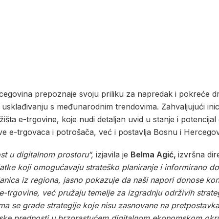
rcegovina prepoznaje svoju priliku za napredak i pokreće 
t usklađivanju s međunarodnim trendovima. Zahvaljujući inici
tržišta e-trgovine, koje nudi detaljan uvid u stanje i potencij
e e-trgovaca i potrošača, već i postavlja Bosnu i Hercego
t u digitalnom prostoru“,
izjavila je
Belma Agić,
izvršna dir
odatke koji omogućavaju strateško planiranje i informirano 
lanica iz regiona, jasno pokazuje da naši napori donose kon
trgovine, već pružaju temelje za izgradnju održivih strategij
ima se grade strategije koje nisu zasnovane na pretpostavk
ntske prednosti u brzorastućem digitalnom ekonomskom okr