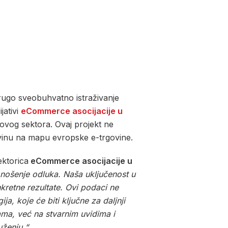
drugo sveobuhvatno istraživanje
jativi
eCommerce asocijacije u
al ovog sektora. Ovaj projekt ne
vinu na mapu evropske e-trgovine.
ektorica
eCommerce asocijacije u
donošenje odluka. Naša uključenost u
kretne rezultate. Ovi podaci ne
a, koje će biti ključne za daljnji
ama, već na stvarnim uvidima i
uženju.“