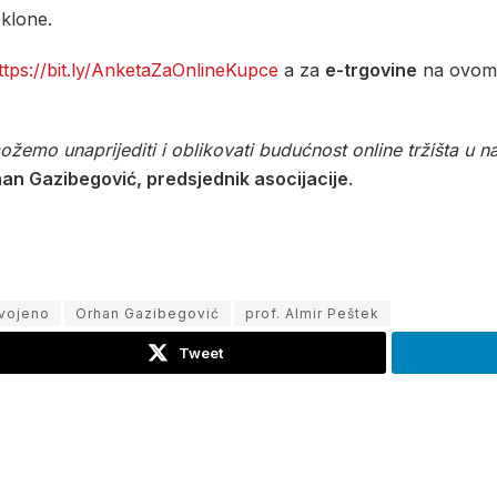
oklone.
ttps://bit.ly/AnketaZaOnlineKupce
a za
e-trgovine
na ovom 
mo unaprijediti i oblikovati budućnost online tržišta u naš
an Gazibegović, predsjednik asocijacije
.
vojeno
Orhan Gazibegović
prof. Almir Peštek
Tweet