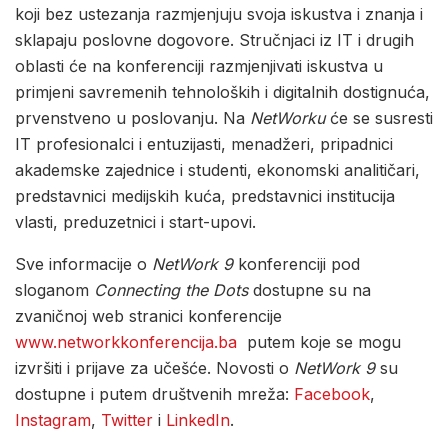
koji bez ustezanja razmjenjuju svoja iskustva i znanja i
sklapaju poslovne dogovore. Stručnjaci iz IT i drugih
oblasti će na konferenciji razmjenjivati iskustva u
primjeni savremenih tehnoloških i digitalnih dostignuća,
prvenstveno u poslovanju. Na
NetWorku
će se susresti
IT profesionalci i entuzijasti, menadžeri, pripadnici
akademske zajednice i studenti, ekonomski analitičari,
predstavnici medijskih kuća, predstavnici institucija
vlasti, preduzetnici i start-upovi.
Sve informacije o
NetWork 9
konferenciji pod
sloganom
Connecting the Dots
dostupne su na
zvaničnoj web stranici konferencije
www.networkkonferencija.ba
putem koje se mogu
izvršiti i prijave za učešće. Novosti o
NetWork 9
su
dostupne i putem društvenih mreža:
Facebook
,
Instagram
,
Twitter
i
LinkedIn
.