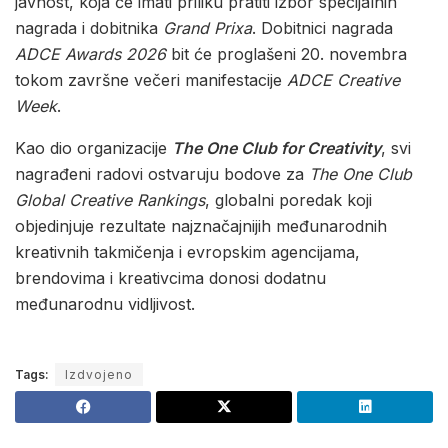
javnost, koja će imati priliku pratiti izbor specijalnih
nagrada i dobitnika
Grand Prixa
. Dobitnici nagrada
ADCE Awards 2026
bit će proglašeni 20. novembra
tokom završne večeri manifestacije
ADCE Creative
Week
.
Kao dio organizacije
The One Club for Creativity
, svi
nagrađeni radovi ostvaruju bodove za
The One Club
Global Creative Rankings
, globalni poredak koji
objedinjuje rezultate najznačajnijih međunarodnih
kreativnih takmičenja i evropskim agencijama,
brendovima i kreativcima donosi dodatnu
međunarodnu vidljivost.
Tags:
Izdvojeno