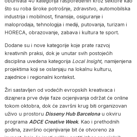
obuhvata 40 kategorija raspoređenih kroz sektore kao
što su roba široke potrošnje, zdravstvo, automobilska
industrija i mobilnost, finansije, osiguranje i
maloprodaja, tehnologija i mediji, putovanja, turizam i
HORECA, obrazovanje, zabava i kultura te sport.
Dodane su i nove kategorije koje prate razvoj
kreativnih praksi, dok je unutar svih postojećih
disciplina uvedena kategorija
Local Insight
, namijenjena
projektima koji se oslanjaju na lokalnu kulturu,
zajednice i regionalni kontekst.
Žiri sastavljen od vodećih evropskih kreativaca i
dizajnera prve dvije faze ocjenjivanja održat će online
tokom oktobra, dok će završni krug biti organizovan
uživo u prostoru
Disseny Hub Barcelona
u okviru
programa
ADCE Creative Week
. Kao i prethodnih
godina, završno ocjenjivanje bit će otvoreno za