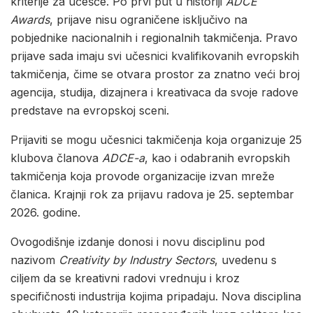
kriterije za učešće. Po prvi put u historiji
ADCE
Awards
, prijave nisu ograničene isključivo na
pobjednike nacionalnih i regionalnih takmičenja. Pravo
prijave sada imaju svi učesnici kvalifikovanih evropskih
takmičenja, čime se otvara prostor za znatno veći broj
agencija, studija, dizajnera i kreativaca da svoje radove
predstave na evropskoj sceni.
Prijaviti se mogu učesnici takmičenja koja organizuje 25
klubova članova
ADCE-a
, kao i odabranih evropskih
takmičenja koja provode organizacije izvan mreže
članica. Krajnji rok za prijavu radova je 25. septembar
2026. godine.
Ovogodišnje izdanje donosi i novu disciplinu pod
nazivom
Creativity by Industry Sectors
, uvedenu s
ciljem da se kreativni radovi vrednuju i kroz
specifičnosti industrija kojima pripadaju. Nova disciplina