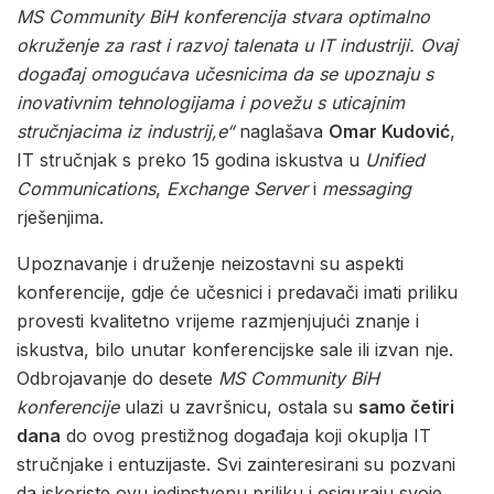
MS Community BiH konferencija stvara optimalno
okruženje za rast i razvoj talenata u IT industriji. Ovaj
događaj omogućava učesnicima da se upoznaju s
inovativnim tehnologijama i povežu s uticajnim
stručnjacima iz industrij,e“
naglašava
Omar Kudović
,
IT stručnjak s preko 15 godina iskustva u
Unified
Communications
,
Exchange Server
i
messaging
rješenjima.
Upoznavanje i druženje neizostavni su aspekti
konferencije, gdje će učesnici i predavači imati priliku
provesti kvalitetno vrijeme razmjenjujući znanje i
iskustva, bilo unutar konferencijske sale ili izvan nje.
Odbrojavanje do desete
MS Community BiH
konferencije
ulazi u završnicu, ostala su
samo četiri
dana
do ovog prestižnog događaja koji okuplja IT
stručnjake i entuzijaste. Svi zainteresirani su pozvani
da iskoriste ovu jedinstvenu priliku i osiguraju svoje