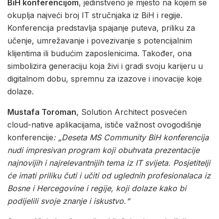
BiH konferencijom
, jedinstveno je mjesto na kojem se
okuplja najveći broj IT stručnjaka iz BiH i regije.
Konferencija predstavlja spajanje puteva, priliku za
učenje, umrežavanje i povezivanje s potencijalnim
klijentima ili budućim zaposlenicima. Također, ona
simbolizira generaciju koja živi i gradi svoju karijeru u
digitalnom dobu, spremnu za izazove i inovacije koje
dolaze.
Mustafa Toroman
, Solution Architect posvećen
cloud-native aplikacijama, ističe važnost ovogodišnje
konferencije
: „Deseta MS Community BiH konferencija
nudi impresivan program koji obuhvata prezentacije
najnovijih i najrelevantnijih tema iz IT svijeta. Posjetitelji
će imati priliku čuti i učiti od uglednih profesionalaca iz
Bosne i Hercegovine i regije, koji dolaze kako bi
podijelili svoje znanje i iskustvo.“