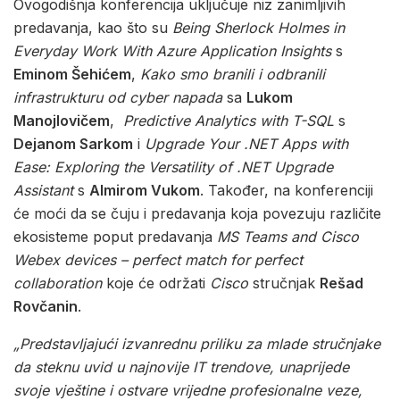
Ovogodišnja konferencija uključuje niz zanimljivih
predavanja, kao što su
Being Sherlock Holmes in
Everyday Work With Azure Application Insights
s
Eminom Šehićem
,
Kako smo branili i odbranili
infrastrukturu od cyber napada
sa
Lukom
Manojlovičem
,
Predictive Analytics with T-SQL
s
Dejanom Sarkom
i
Upgrade Your .NET Apps with
Ease: Exploring the Versatility of .NET Upgrade
Assistant
s
Almirom Vukom
. Također, na konferenciji
će moći da se čuju i predavanja koja povezuju različite
ekosisteme poput predavanja
MS Teams and Cisco
Webex devices – perfect match for perfect
collaboration
koje će održati
Cisco
stručnjak
Rešad
Rovčanin
.
„Predstavljajući izvanrednu priliku za mlade stručnjake
da steknu uvid u najnovije IT trendove, unaprijede
svoje vještine i ostvare vrijedne profesionalne veze,