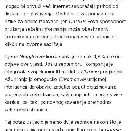
mogao bi privući veći internet saobraćaj i prihod od
digitalnog oglašavanja. Međutim, ovaj pomak nosi
rizike za online izdavače, jer
ChatGPT
-ova sposobnost
pružanja sažetih informacija može obeshrabriti
korisnike da posjećuju tradicionalne web stranice i
klikću na izvorne sadržaje.
Cijena
Googleove
dionice pala je za čak 4,8% nakon
objave ove vijesti. Još u septembru, kompanija je
integrisala svoj
Gemini AI
model u
Chrome
preglednik.
Ažuriranje je omogućilo
Chromeovoj
umjetnoj
inteligenciji da obavlja zadatke poput objašnjavanja
posjećenih web stranica, sažimanja informacija s više
kartica, pa čak i ponovnog otvaranja prethodno
zatvorenih stranica.
Taj potez uslijedio je samo dvije sedmice nakon što je
američki sudija odbio vladin prijedlog kojim bi
Google