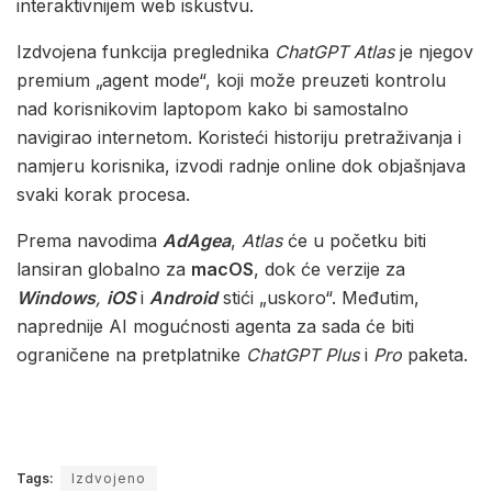
interaktivnijem web iskustvu.
Izdvojena funkcija preglednika
ChatGPT Atlas
je njegov
premium „agent mode“, koji može preuzeti kontrolu
nad korisnikovim laptopom kako bi samostalno
navigirao internetom. Koristeći historiju pretraživanja i
namjeru korisnika, izvodi radnje online dok objašnjava
svaki korak procesa.
Prema navodima
AdAgea
,
Atlas
će u početku biti
lansiran globalno za
macOS
, dok će verzije za
Windows
,
iOS
i
Android
stići „uskoro“. Međutim,
naprednije AI mogućnosti agenta za sada će biti
ograničene na pretplatnike
ChatGPT Plus
i
Pro
paketa.
Tags:
Izdvojeno