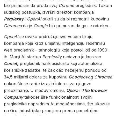
bio primoran da proda svoj
Chrome
preglednik. Tokom
sudskog postupka, izvršni direktori kompanija
Perplexity
i
OpenAI
otkrili su da bi razmotrili kupovinu
Chromea
da je
Google
bio primoran da ga se odrekne.
OpenAI
se ovako pridružuje sve većem broju
kompanija koje kroz umjetnu inteligenciju redefinišu
web preglednik – tehnologiju koja postoji još od 1990-
ih. Manji AI startup
Perplexity
nedavno je lansirao
Comet
, preglednik nalik asistentu koji automatizira
korisničke zadatke, te čak dao neželjenu ponudu od
34,5 milijardi dolara za kupovinu
Googleovog Chromea
nakon što je ranije izrazio interes za njegovo
preuzimanje. U međuvremenu,
Opera
i
The Browser
Company
također šire funkcionalnosti svojih
preglednika naprednim AI mogućnostima, što ukazuje
na širu industrijsku promjenu prema pametnijem,