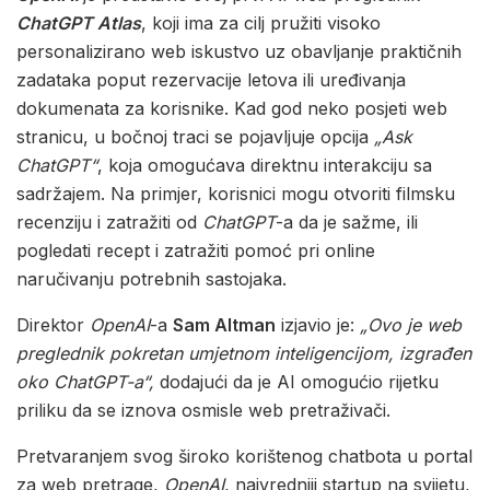
ChatGPT Atlas
, koji ima za cilj pružiti visoko
personalizirano web iskustvo uz obavljanje praktičnih
zadataka poput rezervacije letova ili uređivanja
dokumenata za korisnike. Kad god neko posjeti web
stranicu, u bočnoj traci se pojavljuje opcija
„Ask
ChatGPT“
, koja omogućava direktnu interakciju sa
sadržajem. Na primjer, korisnici mogu otvoriti filmsku
recenziju i zatražiti od
ChatGPT
-a da je sažme, ili
pogledati recept i zatražiti pomoć pri online
naručivanju potrebnih sastojaka.
Direktor
OpenAI
-a
Sam Altman
izjavio je:
„Ovo je web
preglednik pokretan umjetnom inteligencijom, izgrađen
oko ChatGPT-a“,
dodajući da je AI omogućio rijetku
priliku da se iznova osmisle web pretraživači.
Pretvaranjem svog široko korištenog chatbota u portal
za web pretrage,
OpenAI
, najvredniji startup na svijetu,