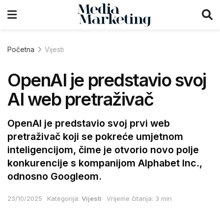
Početna
Vijesti
OpenAI je predstavio svoj
AI web pretraživač
OpenAI je predstavio svoj prvi web
pretraživač koji se pokreće umjetnom
inteligencijom, čime je otvorio novo polje
konkurencije s kompanijom Alphabet Inc.,
odnosno Googleom.
23/10/2025
Kategorija:
Vijesti
Vrijeme čitanja: 3 min