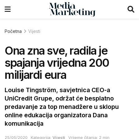
Početna
Vijesti
Ona zna sve, radila je
spajanja vrijedna 200
milijardi eura
Louise Tingström, savjetnica CEO-a
UniCredit Grupe, održat će besplatno
predavanje za top menadžere u sklopu
online edukacija organizatora Dana
komunikacija
25/05/2020
Kategorija:
Vijesti
Vrijeme čitanja: 2 min