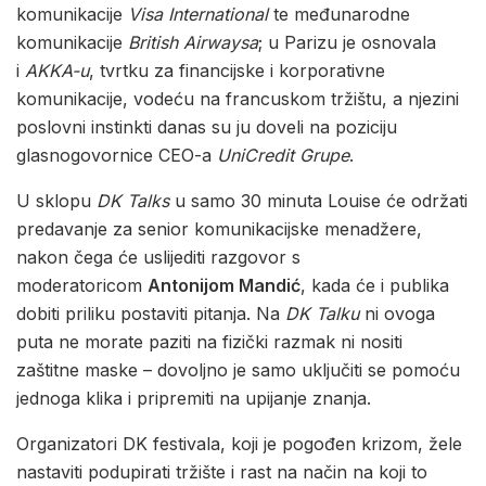
komunikacije
Visa International
te međunarodne
komunikacije
British Airwaysa
; u Parizu je osnovala
i
AKKA-u
, tvrtku za financijske i korporativne
komunikacije, vodeću na francuskom tržištu, a njezini
poslovni instinkti danas su ju doveli na poziciju
glasnogovornice CEO-a
UniCredit Grupe
.
U sklopu
DK Talks
u samo 30 minuta Louise će održati
predavanje za senior komunikacijske menadžere,
nakon čega će uslijediti razgovor s
moderatoricom
Antonijom Mandić
, kada će i publika
dobiti priliku postaviti pitanja. Na
DK Talku
ni ovoga
puta ne morate paziti na fizički razmak ni nositi
zaštitne maske – dovoljno je samo uključiti se pomoću
jednoga klika i pripremiti na upijanje znanja.
Organizatori DK festivala, koji je pogođen krizom, žele
nastaviti podupirati tržište i rast na način na koji to