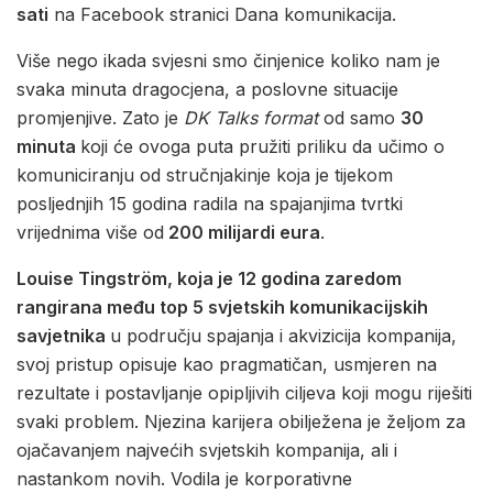
sati
na Facebook stranici Dana komunikacija.
Više nego ikada svjesni smo činjenice koliko nam je
svaka minuta dragocjena, a poslovne situacije
promjenjive. Zato je
DK Talks format
od samo
30
minuta
koji će ovoga puta pružiti priliku da učimo o
komuniciranju od stručnjakinje koja je tijekom
posljednjih 15 godina radila na spajanjima tvrtki
vrijednima više od
200 milijardi eura
.
Louise Tingström, koja je 12 godina zaredom
rangirana među top 5 svjetskih komunikacijskih
savjetnika
u području spajanja i akvizicija kompanija,
svoj pristup opisuje kao pragmatičan, usmjeren na
rezultate i postavljanje opipljivih ciljeva koji mogu riješiti
svaki problem. Njezina karijera obilježena je željom za
ojačavanjem najvećih svjetskih kompanija, ali i
nastankom novih. Vodila je korporativne