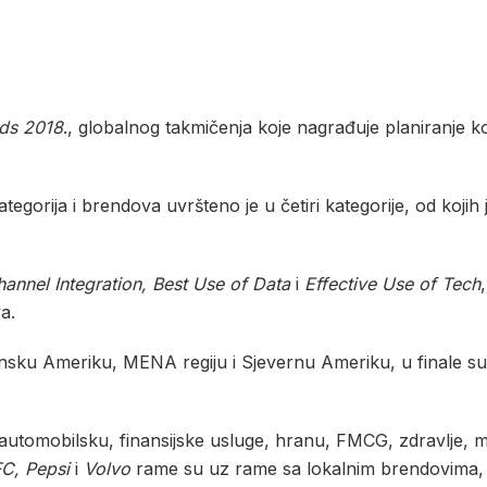
ds 2018
., globalnog takmičenja koje nagrađuje planiranje ko
orija i brendova uvršteno je u četiri kategorije, od kojih je
hannel Integration, Best Use of Data
i
Effective Use of Tech
a.
ku Ameriku, MENA regiju i Sjevernu Ameriku, u finale su ušl
ći automobilsku, finansijske usluge, hranu, FMCG, zdravlje, 
FC, Pepsi
i
Volvo
rame su uz rame sa lokalnim brendovima,