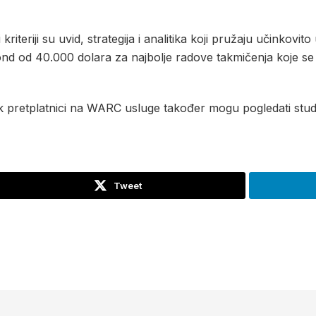
ji kriteriji su uvid, strategija i analitika koji pružaju učinkovit
fond od 40.000 dolara za najbolje radove takmičenja koje s
k pretplatnici na WARC usluge također mogu pogledati studi
Tweet