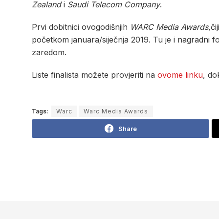
Zealand
i
Saudi Telecom Company
.
Prvi dobitnici ovogodišnjih
WARC Media Awards
,či
početkom januara/siječnja 2019. Tu je i nagradni 
zaredom.
Liste finalista možete provjeriti na
ovome linku
, do
Tags:
Warc
Warc Media Awards
Share