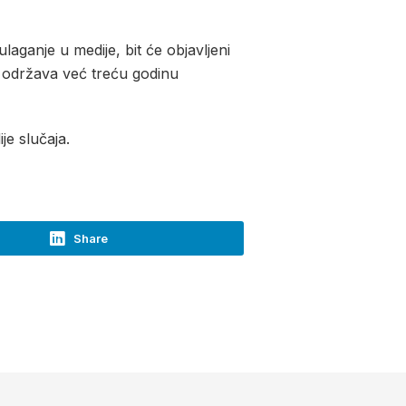
o ulaganje u medije, bit će objavljeni
e održava već treću godinu
je slučaja.
Share